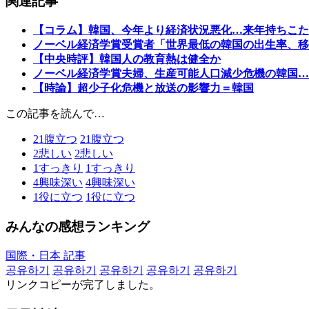
関連記事
【コラム】韓国、今年より経済状況悪化…来年持ちこた
ノーベル経済学賞受賞者「世界最低の韓国の出生率、移
【中央時評】韓国人の教育熱は健全か
ノーベル経済学賞夫婦、生産可能人口減少危機の韓国…
【時論】超少子化危機と放送の影響力＝韓国
この記事を読んで…
21
腹立つ
21
腹立つ
2
悲しい
2
悲しい
1
すっきり
1
すっきり
4
興味深い
4
興味深い
1
役に立つ
1
役に立つ
みんなの感想ランキング
国際・日本 記事
공유하기
공유하기
공유하기
공유하기
공유하기
リンクコピーが完了しました。