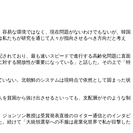
）容易な環境ではなく、現在問題がないわけでもないが、韓国
は私たちが研究を通じて人々が指向させるべき方向だと考え
配されており、最も速いスピードで進行する高齢化問題に直面
に対する開放性が重要になっている」と話した。その上で「特
ていない。北朝鮮のシステムは現時点で依然として固まった状
人を貧困から抜け出させるといっても、支配層がそのような制
。ジョンソン教授は受賞発表直後のロイター通信とのインタビ
た。続けて「大統領選挙への不服は産業化世界で私が目撃した