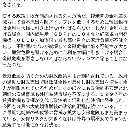
念される。
使える政策手段が制約されるのも危険だ。韓米間の金利差を
減らして資本流出を防ぎインフレを低くするために韓国銀行
は金利を大幅に引き上げなければならない。しかし金利を上
げる場合、国内総生産（ＧＤＰ）の１０４％と経済協力開発
機構（ＯＥＣＤ）加盟国で最も高い割合の家計負債が不健全
化し、不動産バブルが崩壊して金融危機に陥る可能性が大き
い。通貨危機を避けるために金利を大幅に引き上げる場合、
金融危機を懸念しなければならないジレンマに陥ることにな
ったのだ。
景気低迷を防ぐための財政政策もまた制約されている。政府
の過度な財政支出で財政健全性が悪化し財政支出を増やす余
力が制限されているためだ。そのほかにも政治的不安定と北
朝鮮の安保脅威も外国為替市場を不安にする。１９９７年の
通貨危機も政権が交代し政治的に混乱した時期に発生した。
今回も３月の大統領選挙後の政治的混乱は続いている。ここ
に最近北朝鮮の核攻撃の脅威が拡大し安保危険もまた高まっ
ている。安保リスクが大きくなれば外為市場不安でウォンが
急落する可能性がなお残る。