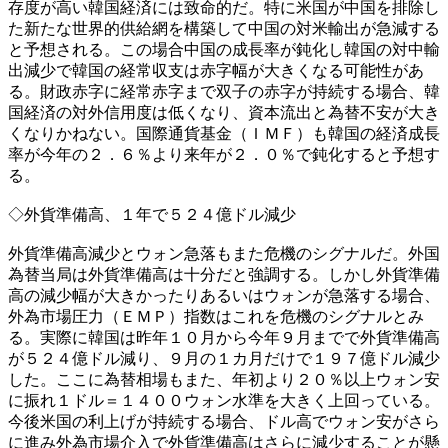
存度が高い韓国経済には致命的だ。特に米国が中国を排除し
た新たな世界的供給網を構築して中国の対米輸出が急減する
と予想される。この場合中国の成長率が鈍化し韓国の対中輸
出減少で韓国の経常収支は赤字幅が大きくなる可能性があ
る。財政赤字に経常赤字まで双子の赤字が持続する場合、韓
国経済の対外信用度は低くなり、資本流出と為替不安が大き
くなりかねない。国際通貨基金（ＩＭＦ）も韓国の経済成長
率が今年の２．６％より来年が２．０％で鈍化すると予想す
る。
◇外貨準備高、１年で５２４億ドル減少
外貨準備高減少とウォン急落もまた危機のシグナルだ。外国
為替当局は外貨準備高は十分だと強調する。しかし外貨準備
高の減少幅が大きかったりあるいはウォンが急落する場合、
外為市場圧力（ＥＭＰ）指数はこれを危機のシグナルとみ
る。実際に韓国は昨年１０月から今年９月までで外貨準備高
が５２４億ドル減り、９月の１カ月だけで１９７億ドル減少
した。ここに為替相場もまた、年初より２０％以上ウォン安
に振れ１ドル＝１４００ウォン水準を大きく上回っている。
今後米国の利上げが持続する場合、ドル高でウォン安がさら
に進み外為市場介入で外貨準備高はさらに減少することが懸