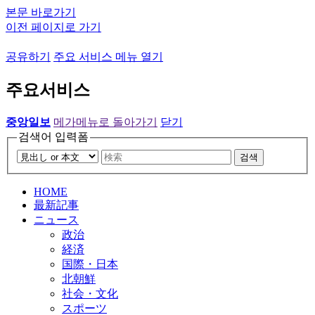
본문 바로가기
이전 페이지로 가기
공유하기
주요 서비스 메뉴 열기
주요서비스
중앙일보
메가메뉴로 돌아가기
닫기
검색어 입력폼
검색
HOME
最新記事
ニュース
政治
経済
国際・日本
北朝鮮
社会・文化
スポーツ