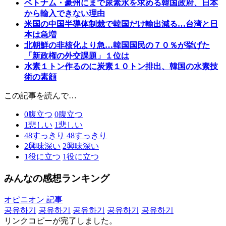
ベトナム・豪州にまで尿素水を求める韓国政府、日本
から輸入できない理由
米国の中国半導体制裁で韓国だけ輸出減る…台湾と日
本は急増
北朝鮮の非核化より急…韓国国民の７０％が挙げた
「新政権の外交課題」１位は
水素１トン作るのに炭素１０トン排出、韓国の水素技
術の素顔
この記事を読んで…
0
腹立つ
0
腹立つ
1
悲しい
1
悲しい
48
すっきり
48
すっきり
2
興味深い
2
興味深い
1
役に立つ
1
役に立つ
みんなの感想ランキング
オピニオン 記事
공유하기
공유하기
공유하기
공유하기
공유하기
リンクコピーが完了しました。