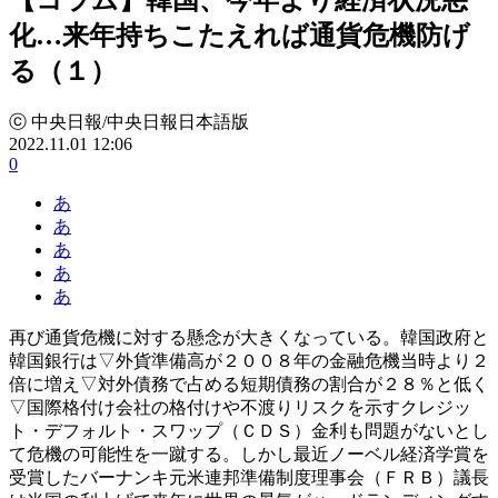
化…来年持ちこたえれば通貨危機防げ
る（１）
ⓒ 中央日報/中央日報日本語版
2022.11.01 12:06
0
あ
あ
あ
あ
あ
再び通貨危機に対する懸念が大きくなっている。韓国政府と
韓国銀行は▽外貨準備高が２００８年の金融危機当時より２
倍に増え▽対外債務で占める短期債務の割合が２８％と低く
▽国際格付け会社の格付けや不渡りリスクを示すクレジッ
ト・デフォルト・スワップ（ＣＤＳ）金利も問題がないとし
て危機の可能性を一蹴する。しかし最近ノーベル経済学賞を
受賞したバーナンキ元米連邦準備制度理事会（ＦＲＢ）議長