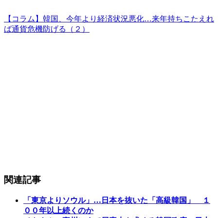
【コラム】韓国、今年より経済状況悪化…来年持ちこたえれ
ば通貨危機防げる（２）
関連記事
「東京よりソウル」…日本を抜いた「高級韓国」 １
００年以上続くのか