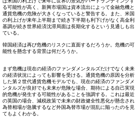
は米国の利上げで来年に世界の景気がハードランディングす
る可能性が高く、新興市場国は資本流出によって金融危機と
通貨危機の危険が大きくなっていると警告する。また、米国
の利上げが来年上半期まで続き下半期も利下げがなく高金利
基調が続き世界経済沈滞局面は長期化するという見通しも出
ている。
韓国経済は再び危機のリスクに直面するだろうか。危機の可
能性を懸念する背景は何だろうか。
まず危機は現在の経済のファンダメンタルズだけでなく未来
の経済状況によっても影響を受ける。通貨危機の原因を分析
した第２世代通貨危機モデルでも、現在の経済のファンダメ
ンタルズが良好でも未来が危険な場合、期待による自己実現
的危機が発生する可能性があることを強調する。これは最近
の英国の場合、減税政策で未来の財政健全性悪化が懸念され
為替相場が急騰するなど外国為替市場が混乱に陥ったのを見
てもよくわかる。