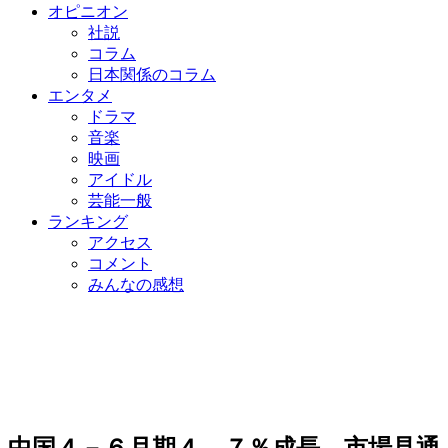
オピニオン
社説
コラム
日本関係のコラム
エンタメ
ドラマ
音楽
映画
アイドル
芸能一般
ランキング
アクセス
コメント
みんなの感想
中国４－６月期４．７％成長、市場見通