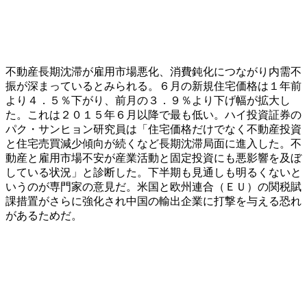
不動産長期沈滞が雇用市場悪化、消費鈍化につながり内需不
振が深まっているとみられる。６月の新規住宅価格は１年前
より４．５％下がり、前月の３．９％より下げ幅が拡大し
た。これは２０１５年６月以降で最も低い。ハイ投資証券の
パク・サンヒョン研究員は「住宅価格だけでなく不動産投資
と住宅売買減少傾向が続くなど長期沈滞局面に進入した。不
動産と雇用市場不安が産業活動と固定投資にも悪影響を及ぼ
している状況」と診断した。下半期も見通しも明るくないと
いうのが専門家の意見だ。米国と欧州連合（ＥＵ）の関税賦
課措置がさらに強化され中国の輸出企業に打撃を与える恐れ
があるためだ。