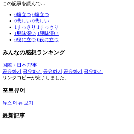
この記事を読んで…
0
腹立つ
0
腹立つ
0
悲しい
0
悲しい
1
すっきり
1
すっきり
1
興味深い
1
興味深い
0
役に立つ
0
役に立つ
みんなの感想ランキング
国際・日本 記事
공유하기
공유하기
공유하기
공유하기
공유하기
リンクコピーが完了しました。
포토뷰어
뉴스 메뉴 보기
最新記事