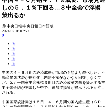
しの５．１％下回る…３中全会で浮揚
策出るか
ⓒ 中央日報/中央日報日本語版
2024.07.16 07:59
0
あ
あ
あ
あ
あ
中国の４－６月期の経済成長が市場の予想より鈍化した。不
動産景気沈滞が長期化し内需不振がなかなか回復しなくて
だ。習近平国家主席執権３期目の経済政策方向を提示する主
要全体会議が開幕した中で、追加浮揚策が提示されるか注目
される。
中国国家統計局は１５日、４－６月期の国内総生産（ＧＤ
Ｐ）が前年同期比４．７％増加したと明らかにした。これは