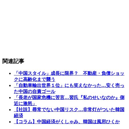
関連記事
「中国スタイル」成長に限界？ 不動産・負債ショッ
クに高齢化まで襲う
「自動車輸出世界１位」にも笑えなかった…安く売っ
た中国の自責ゴール
「長老が国家危機に苦言…習氏『私のせいなのか』側
近に激怒」
【社説】尋常でない中国リスク…非常灯がついた韓国
経済
【コラム】中国経済がくしゃみ、韓国は風邪ひくか