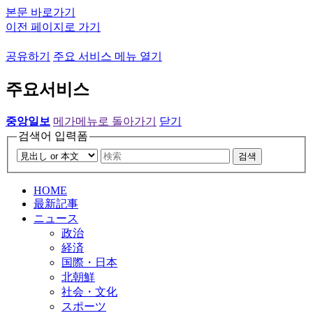
본문 바로가기
이전 페이지로 가기
공유하기
주요 서비스 메뉴 열기
주요서비스
중앙일보
메가메뉴로 돌아가기
닫기
검색어 입력폼
검색
HOME
最新記事
ニュース
政治
経済
国際・日本
北朝鮮
社会・文化
スポーツ