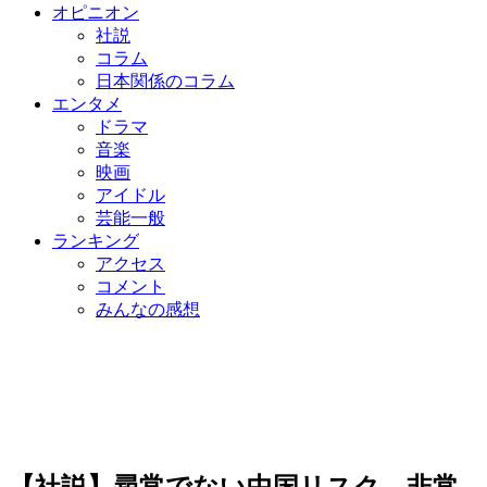
オピニオン
社説
コラム
日本関係のコラム
エンタメ
ドラマ
音楽
映画
アイドル
芸能一般
ランキング
アクセス
コメント
みんなの感想
【社説】尋常でない中国リスク…非常