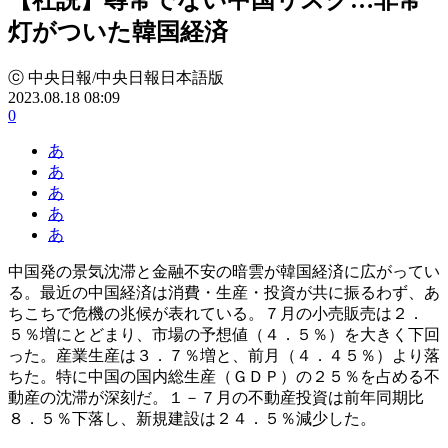
灯がついた韓国経済
ⓒ 中央日報/中央日報日本語版
2023.08.18 08:09
0
あ
あ
あ
あ
あ
中国発の景気沈滞と金融不安の暗雲が韓国経済に広がってい
る。最近の中国経済は消費・生産・投資が共に振るわず、あ
ちこちで危機の兆候が表れている。７月の小売販売は２．
５％増にとどまり、市場の予想値（４．５％）を大きく下回
った。産業生産は３．７％増と、前月（４．４５％）より落
ちた。特に中国の国内総生産（ＧＤＰ）の２５％を占める不
動産の沈滞が深刻だ。１－７月の不動産投資は前年同期比
８．５％下落し、新規建設は２４．５％減少した。