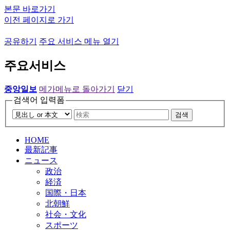
본문 바로가기
이전 페이지로 가기
공유하기
주요 서비스 메뉴 열기
주요서비스
중앙일보
메가메뉴로 돌아가기
닫기
검색어 입력폼
검색
HOME
最新記事
ニュース
政治
経済
国際・日本
北朝鮮
社会・文化
スポーツ