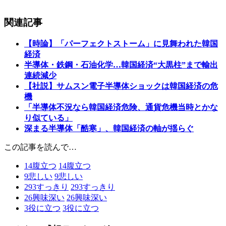
関連記事
【時論】「パーフェクトストーム」に見舞われた韓国
経済
半導体・鉄鋼・石油化学…韓国経済“大黒柱”まで輸出
連続減少
【社説】サムスン電子半導体ショックは韓国経済の危
機
「半導体不況なら韓国経済危険、通貨危機当時とかな
り似ている」
深まる半導体「酷寒」、韓国経済の軸が揺らぐ
この記事を読んで…
14
腹立つ
14
腹立つ
9
悲しい
9
悲しい
293
すっきり
293
すっきり
26
興味深い
26
興味深い
3
役に立つ
3
役に立つ