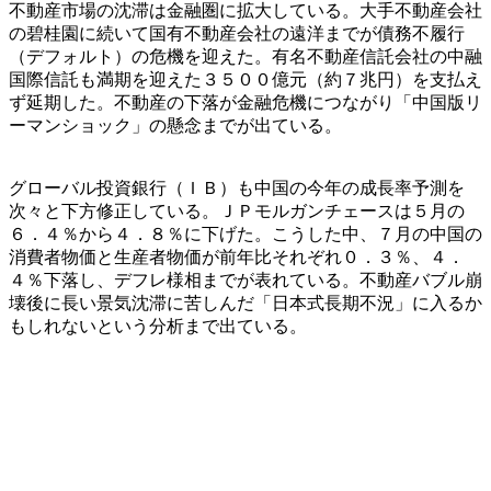
不動産市場の沈滞は金融圏に拡大している。大手不動産会社
の碧桂園に続いて国有不動産会社の遠洋までが債務不履行
（デフォルト）の危機を迎えた。有名不動産信託会社の中融
国際信託も満期を迎えた３５００億元（約７兆円）を支払え
ず延期した。不動産の下落が金融危機につながり「中国版リ
ーマンショック」の懸念までが出ている。
グローバル投資銀行（ＩＢ）も中国の今年の成長率予測を
次々と下方修正している。ＪＰモルガンチェースは５月の
６．４％から４．８％に下げた。こうした中、７月の中国の
消費者物価と生産者物価が前年比それぞれ０．３％、４．
４％下落し、デフレ様相までが表れている。不動産バブル崩
壊後に長い景気沈滞に苦しんだ「日本式長期不況」に入るか
もしれないという分析まで出ている。