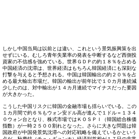
しかし中国当局は以前とは違い、これという景気振興策を出
せずにいる。むしろ青年失業率の発表を中断するなど西側投
資家の不信感を強めている。世界ＧＤＰの約１８％を占める
中国経済の沈滞は、世界経済はもちろん韓国経済にも深刻な
打撃を与えると予想される。中国は韓国輸出の約２０％を占
める最大輸出市場だ。韓国の輸出が前年比で１０カ月連続減
少したのは、対中輸出が１４カ月連続でマイナスだった要因
が大きかった。
こうした中国リスクに韓国の金融市場も揺らいでいる。この
１カ月間で約６％もウォン安ドル高が進んで１ドル＝１３４
０ウォン台となり、株式市場ではＫＯＳＰＩ（韓国総合株価
指数）が一時２５００割れとなった。さらに大きな問題は韓
国政府が中国発景気沈滞への対応戦略を備えているかという
点だ。秋慶鎬（チュ・ギョンホ）経済副首相が１７日の非常