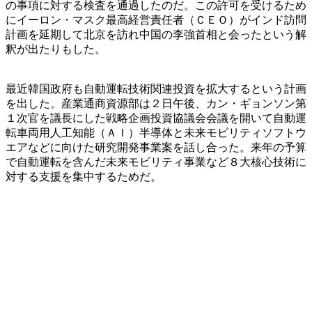
の事項に対する検査を通過したのだ。この許可を受けるため
にイーロン・マスク最高経営責任者（ＣＥＯ）がインド訪問
計画を延期して北京を訪れ中国の李強首相と会ったという解
釈が出たりもした。
最近韓国政府も自動運転技術関連投資を拡大するという計画
を出した。産業通商資源部は２日午後、カン・ギョンソン第
１次官を議長にした戦略企画投資協議会会議を開いて自動運
転車両用人工知能（ＡＩ）半導体と未来モビリティソフトウ
エアなどに向けた研究開発事業案を話し合った。来年の予算
で自動運転を含んだ未来モビリティ事業など８大核心技術に
対する支援を集中するためだ。