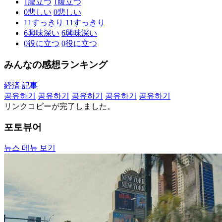
1
腹立つ
1
腹立つ
0
悲しい
0
悲しい
11
すっきり
11
すっきり
6
興味深い
6
興味深い
0
役に立つ
0
役に立つ
みんなの感想ランキング
経済 記事
공유하기
공유하기
공유하기
공유하기
공유하기
リンクコピーが完了しました。
포토뷰어
뉴스 메뉴 보기