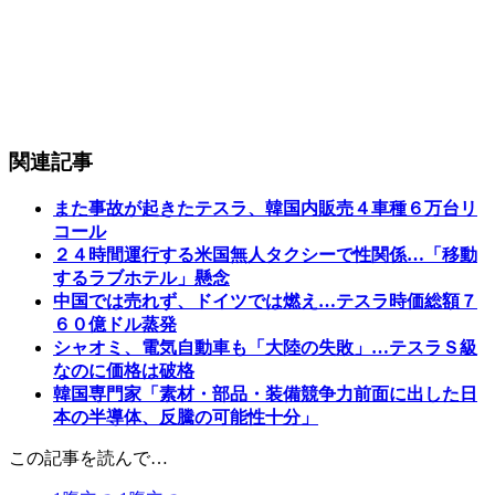
関連記事
また事故が起きたテスラ、韓国内販売４車種６万台リ
コール
２４時間運行する米国無人タクシーで性関係…「移動
するラブホテル」懸念
中国では売れず、ドイツでは燃え…テスラ時価総額７
６０億ドル蒸発
シャオミ、電気自動車も「大陸の失敗」…テスラＳ級
なのに価格は破格
韓国専門家「素材・部品・装備競争力前面に出した日
本の半導体、反騰の可能性十分」
この記事を読んで…