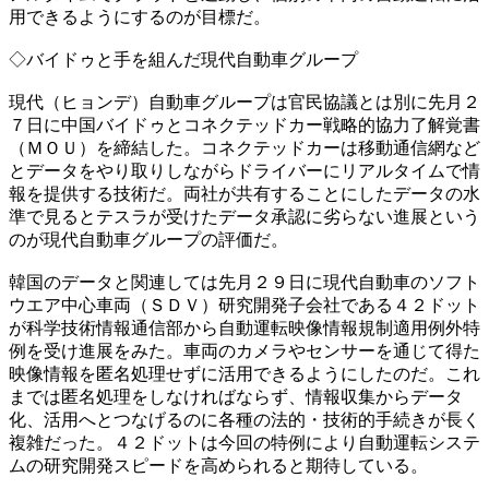
用できるようにするのが目標だ。
◇バイドゥと手を組んだ現代自動車グループ
現代（ヒョンデ）自動車グループは官民協議とは別に先月２
７日に中国バイドゥとコネクテッドカー戦略的協力了解覚書
（ＭＯＵ）を締結した。コネクテッドカーは移動通信網など
とデータをやり取りしながらドライバーにリアルタイムで情
報を提供する技術だ。両社が共有することにしたデータの水
準で見るとテスラが受けたデータ承認に劣らない進展という
のが現代自動車グループの評価だ。
韓国のデータと関連しては先月２９日に現代自動車のソフト
ウエア中心車両（ＳＤＶ）研究開発子会社である４２ドット
が科学技術情報通信部から自動運転映像情報規制適用例外特
例を受け進展をみた。車両のカメラやセンサーを通じて得た
映像情報を匿名処理せずに活用できるようにしたのだ。これ
までは匿名処理をしなければならず、情報収集からデータ
化、活用へとつなげるのに各種の法的・技術的手続きが長く
複雑だった。４２ドットは今回の特例により自動運転システ
ムの研究開発スピードを高められると期待している。