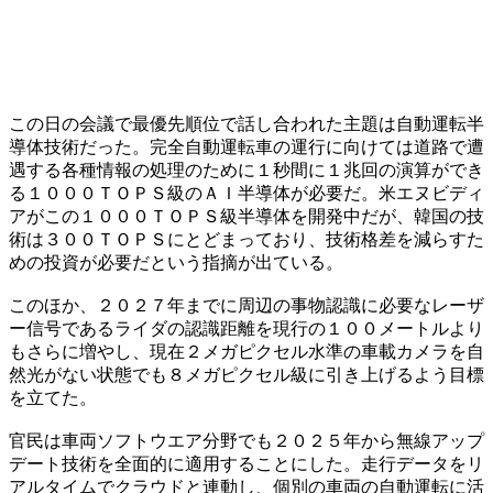
この日の会議で最優先順位で話し合われた主題は自動運転半
導体技術だった。完全自動運転車の運行に向けては道路で遭
遇する各種情報の処理のために１秒間に１兆回の演算ができ
る１０００ＴＯＰＳ級のＡＩ半導体が必要だ。米エヌビディ
アがこの１０００ＴＯＰＳ級半導体を開発中だが、韓国の技
術は３００ＴＯＰＳにとどまっており、技術格差を減らすた
めの投資が必要だという指摘が出ている。
このほか、２０２７年までに周辺の事物認識に必要なレーザ
ー信号であるライダの認識距離を現行の１００メートルより
もさらに増やし、現在２メガピクセル水準の車載カメラを自
然光がない状態でも８メガピクセル級に引き上げるよう目標
を立てた。
官民は車両ソフトウエア分野でも２０２５年から無線アップ
デート技術を全面的に適用することにした。走行データをリ
アルタイムでクラウドと連動し、個別の車両の自動運転に活