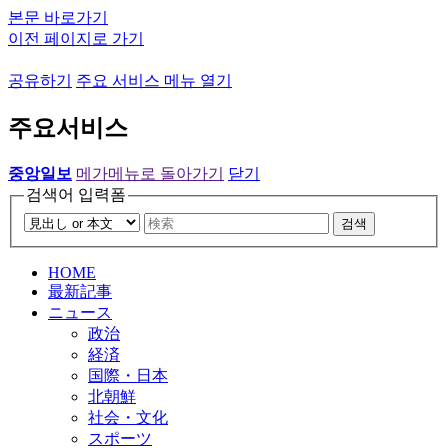
본문 바로가기
이전 페이지로 가기
공유하기
주요 서비스 메뉴 열기
주요서비스
중앙일보
메가메뉴로 돌아가기
닫기
검색어 입력폼
검색
HOME
最新記事
ニュース
政治
経済
国際・日本
北朝鮮
社会・文化
スポーツ