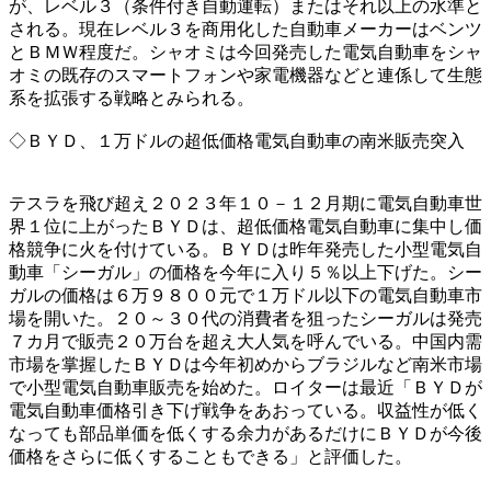
が、レベル３（条件付き自動運転）またはそれ以上の水準と
される。現在レベル３を商用化した自動車メーカーはベンツ
とＢＭＷ程度だ。シャオミは今回発売した電気自動車をシャ
オミの既存のスマートフォンや家電機器などと連係して生態
系を拡張する戦略とみられる。
◇ＢＹＤ、１万ドルの超低価格電気自動車の南米販売突入
テスラを飛び超え２０２３年１０－１２月期に電気自動車世
界１位に上がったＢＹＤは、超低価格電気自動車に集中し価
格競争に火を付けている。ＢＹＤは昨年発売した小型電気自
動車「シーガル」の価格を今年に入り５％以上下げた。シー
ガルの価格は６万９８００元で１万ドル以下の電気自動車市
場を開いた。２０～３０代の消費者を狙ったシーガルは発売
７カ月で販売２０万台を超え大人気を呼んでいる。中国内需
市場を掌握したＢＹＤは今年初めからブラジルなど南米市場
で小型電気自動車販売を始めた。ロイターは最近「ＢＹＤが
電気自動車価格引き下げ戦争をあおっている。収益性が低く
なっても部品単価を低くする余力があるだけにＢＹＤが今後
価格をさらに低くすることもできる」と評価した。