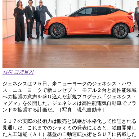
사진 크게보기
ジェネシスは２５日、米ニューヨークのジェネシス・ハウ
ス・ニューヨークで新コンセプト モデル２台と高性能領域
への拡張の意志を盛り込んだ新規プログラム「ジェネシス・
マグマ」を公開した。ジェネシスは高性能電気自動車でブラ
ンドを拡張する計画だ。［写真 現代自動車］
ＳＵ７の実際の技術力は販売と試乗が本格化して検証される
見通しだ。これまでのシャオミの発表によると、独自開発し
た人工知能（ＡＩ）基盤の自動運転技術をＳＵ７に搭載した