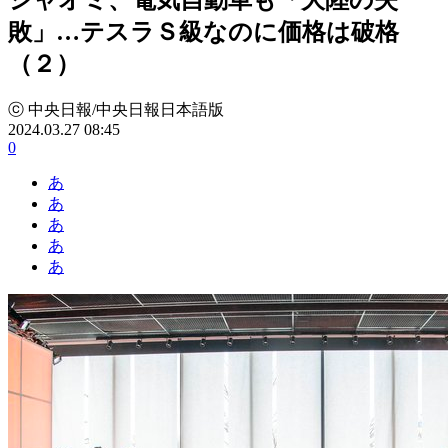
敗」…テスラＳ級なのに価格は破格
（２）
ⓒ 中央日報/中央日報日本語版
2024.03.27 08:45
0
あ
あ
あ
あ
あ