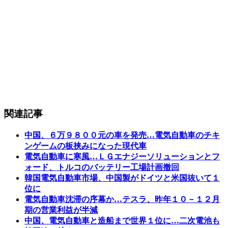
関連記事
中国、６万９８００元の車を発売…電気自動車のチキ
ンゲームの板挟みになった現代車
電気自動車に寒風…ＬＧエナジーソリューションとフ
ォード、トルコのバッテリー工場計画撤回
韓国電気自動車市場、中国製がドイツと米国抜いて１
位に
電気自動車沈滞の序幕か…テスラ、昨年１０－１２月
期の営業利益が半減
中国、電気自動車と造船まで世界１位に…二次電池も