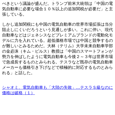
べきという議論が盛んだ。トランプ前米大統領は「中国の電
気自動車に必要な場合１０％以上の追加関税が必要だ」と主
張している。
しかし追加関税にも中国の電気自動車の世界市場拡張は当分
阻止しにくいだろうという見通しが多い。これに伴い、現代
自動車などはジェネシスなどプレミアムブランドの電動化モ
デルに力を入れている。超低価格市場では中国と競争するの
が難しいとみるためだ。大林（テリム）大学未来自動車学部
の金必洙（キム・ピルス）教授は「中国のスマートフォンが
勢力を伸ばしたように電気自動車も今後２～３年は世界市場
で急成長するものとみられる。テスラなど既存の電気自動車
メーカーも価格引き下げなどで積極的に対応するものとみら
れる」と話した。
シャオミ、電気自動車も「大陸の失敗」…テスラＳ級なのに
価格は破格（１）