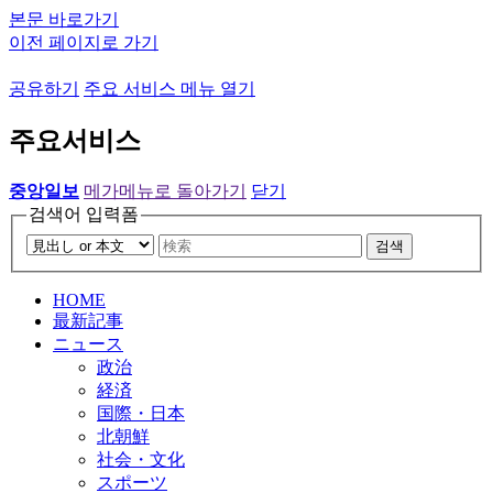
본문 바로가기
이전 페이지로 가기
공유하기
주요 서비스 메뉴 열기
주요서비스
중앙일보
메가메뉴로 돌아가기
닫기
검색어 입력폼
검색
HOME
最新記事
ニュース
政治
経済
国際・日本
北朝鮮
社会・文化
スポーツ