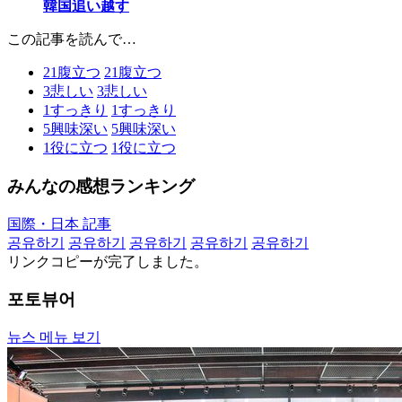
韓国追い越す
この記事を読んで…
21
腹立つ
21
腹立つ
3
悲しい
3
悲しい
1
すっきり
1
すっきり
5
興味深い
5
興味深い
1
役に立つ
1
役に立つ
みんなの感想ランキング
国際・日本 記事
공유하기
공유하기
공유하기
공유하기
공유하기
リンクコピーが完了しました。
포토뷰어
뉴스 메뉴 보기