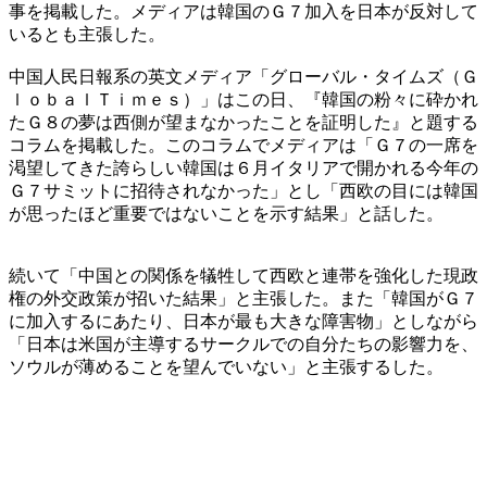
事を掲載した。メディアは韓国のＧ７加入を日本が反対して
いるとも主張した。
中国人民日報系の英文メディア「グローバル・タイムズ（Ｇ
ｌｏｂａｌＴｉｍｅｓ）」はこの日、『韓国の粉々に砕かれ
たＧ８の夢は西側が望まなかったことを証明した』と題する
コラムを掲載した。このコラムでメディアは「Ｇ７の一席を
渇望してきた誇らしい韓国は６月イタリアで開かれる今年の
Ｇ７サミットに招待されなかった」とし「西欧の目には韓国
が思ったほど重要ではないことを示す結果」と話した。
続いて「中国との関係を犠牲して西欧と連帯を強化した現政
権の外交政策が招いた結果」と主張した。また「韓国がＧ７
に加入するにあたり、日本が最も大きな障害物」としながら
「日本は米国が主導するサークルでの自分たちの影響力を、
ソウルが薄めることを望んでいない」と主張するした。