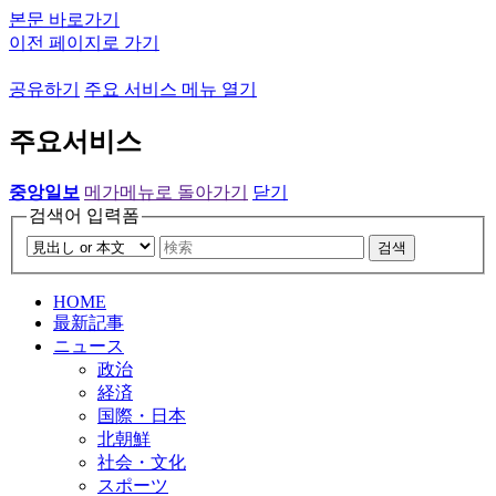
본문 바로가기
이전 페이지로 가기
공유하기
주요 서비스 메뉴 열기
주요서비스
중앙일보
메가메뉴로 돌아가기
닫기
검색어 입력폼
검색
HOME
最新記事
ニュース
政治
経済
国際・日本
北朝鮮
社会・文化
スポーツ