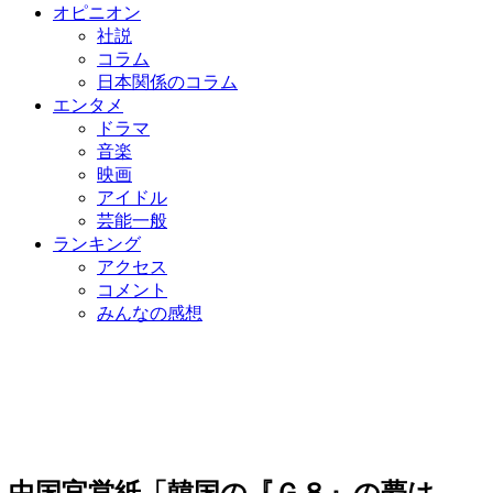
オピニオン
社説
コラム
日本関係のコラム
エンタメ
ドラマ
音楽
映画
アイドル
芸能一般
ランキング
アクセス
コメント
みんなの感想
中国官営紙「韓国の『Ｇ８』の夢は