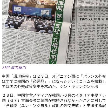
사진 크게보기
中国「環球時報」は２３日、オピニオン面に「バランス外交
はすでに韓国の『必需品』」になったというコラムを掲載し
て韓国の外交政策変更を求めた。シン・ギョンジン記者
２３日、中国官営メディアが韓国が６月のイタリア主要７カ
国（Ｇ７）首脳会談に韓国が招待されなかったことに対して
「尹錫悦（ユン・ソクヨル）政府の外交失敗」と主張する記