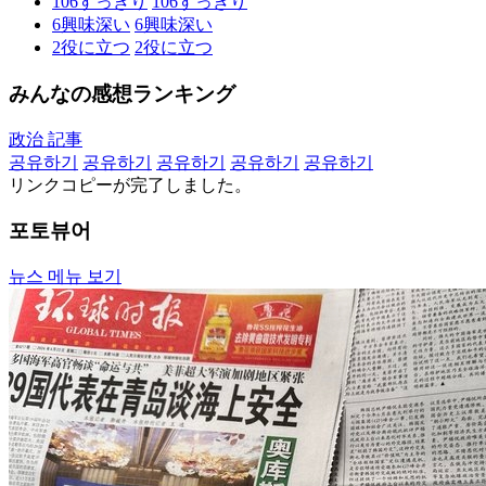
106
すっきり
106
すっきり
6
興味深い
6
興味深い
2
役に立つ
2
役に立つ
みんなの感想ランキング
政治 記事
공유하기
공유하기
공유하기
공유하기
공유하기
リンクコピーが完了しました。
포토뷰어
뉴스 메뉴 보기