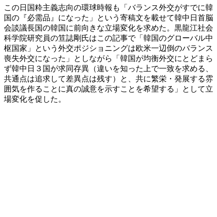
この日国粋主義志向の環球時報も「バランス外交がすでに韓
国の『必需品』になった」という寄稿文を載せて韓中日首脳
会談議長国の韓国に前向きな立場変化を求めた。黒龍江社会
科学院研究員の笪誌剛氏はこの記事で「韓国のグローバル中
枢国家」という外交ポジショニングは欧米一辺倒のバランス
喪失外交になった」としながら「韓国が均衡外交にとどまら
ず韓中日３国が求同存異（違いを知った上で一致を求める、
共通点は追求して差異点は残す）と、共に繁栄・発展する雰
囲気を作ることに真の誠意を示すことを希望する」として立
場変化を促した。