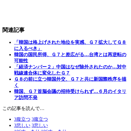
関連記事
「韓国は格上げされた地位を実感、Ｇ７拡大してＧ８
に入るべき」
韓国の国民所得、Ｇ７と差広がる…台湾とは再逆転の
可能性
「経済ナンバー２」中国はなぜ除外されたのか…対中
戦線連合体に変化したＧ７
Ｇ８の前に立つ韓国外交、Ｇ７と共に新国際秩序を描
く
韓国、Ｇ７首脳会議の招待受けられず…６月のイタリ
ア訪問不発
この記事を読んで…
3
腹立つ
3
腹立つ
3
悲しい
3
悲しい