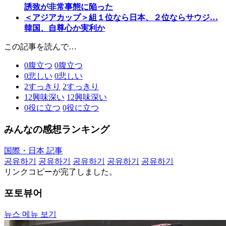
誘致が非常事態に陥った
＜アジアカップ＞組１位なら日本、２位ならサウジ…
韓国、自尊心か実利か
この記事を読んで…
0
腹立つ
0
腹立つ
0
悲しい
0
悲しい
2
すっきり
2
すっきり
12
興味深い
12
興味深い
0
役に立つ
0
役に立つ
みんなの感想ランキング
国際・日本 記事
공유하기
공유하기
공유하기
공유하기
공유하기
リンクコピーが完了しました。
포토뷰어
뉴스 메뉴 보기