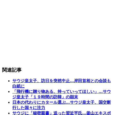
関連記事
サウジ皇太子、訪日を突然中止…岸田首相との会談も
白紙に
「飛行機に贈り物ある、持っていってほしい」…サウ
ジ皇太子「１９時間の訪韓」の顛末
日本の代わりにカタール選ぶ…サウジ皇太子、国交断
行した国々に注力
サウジに「秘密親書」送った習近平氏…釜山エキスポ