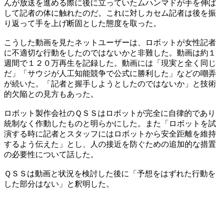
んが放送を進める際に後に立っていたムハンマドが手を伸ば
して記者の体に触れたのだ。これに対しカセム記者は後を振
り返って手を上げ断固とした態度を取った。
こうした動画を見たネットユーザーは、ロボットが女性記者
に不適切な行動をしたのではないかと非難した。動画は約１
週間で１２０万再生を記録した。動画には「現実と全く同じ
だ」「サウジが人工知能競争で公式に勝利した」などの嘲弄
が続いた。「記者と握手しようとしたのではないか」と技術
的欠陥との見方もあった。
ロボット製作会社のＱＳＳはロボットが完全に自律的であり
統制なく作動したものと明らかにした。また「ロボットを試
演する時に記者とスタッフにはロボットから安全距離を維持
するよう伝えた」とし、人の接近を防ぐための追加的な措置
の必要性について話した。
ＱＳＳは動画と状況を検討した後に「予想をはずれた行動を
した部分はない」と釈明した。