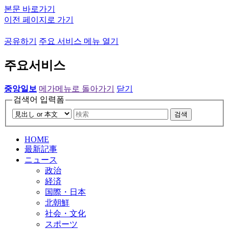
본문 바로가기
이전 페이지로 가기
공유하기
주요 서비스 메뉴 열기
주요서비스
중앙일보
메가메뉴로 돌아가기
닫기
검색어 입력폼
검색
HOME
最新記事
ニュース
政治
経済
国際・日本
北朝鮮
社会・文化
スポーツ