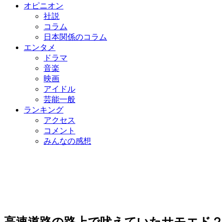
オピニオン
社説
コラム
日本関係のコラム
エンタメ
ドラマ
音楽
映画
アイドル
芸能一般
ランキング
アクセス
コメント
みんなの感想
高速道路の路上で吠えていたサモエド