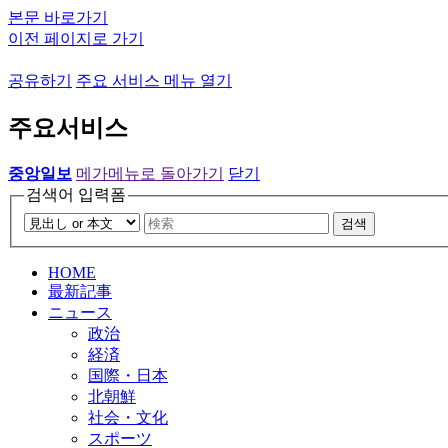
본문 바로가기
이전 페이지로 가기
공유하기
주요 서비스 메뉴 열기
주요서비스
중앙일보
메가메뉴로 돌아가기
닫기
검색어 입력폼
검색
HOME
最新記事
ニュース
政治
経済
国際・日本
北朝鮮
社会・文化
スポーツ