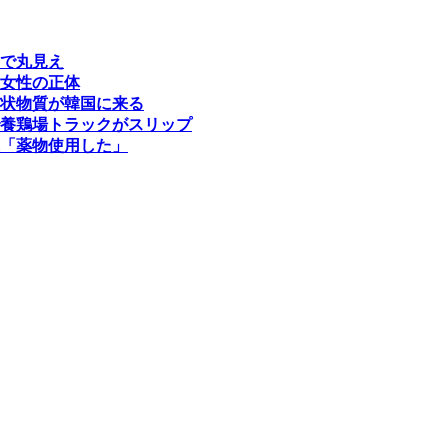
で丸見え
女性の正体
状物質が韓国に来る
養鶏場トラックがスリップ
「薬物使用した」