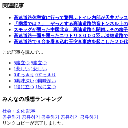
関連記事
高速道路休憩室に行って驚愕…トイレ内部が天井ガラス
「幽霊では？」 ぞっとする高速道路防音トンネル上の
スモッグが襲った中国北京、高速道路も閉鎖…その粒子
高速道路一面を覆ったニワトリ３０００羽…凍結道路で
高速道路で９台を巻き込む玉突き事故を起こした２０代
この記事を読んで…
5
腹立つ
5
腹立つ
1
悲しい
1
悲しい
0
すっきり
0
すっきり
0
興味深い
0
興味深い
1
役に立つ
1
役に立つ
みんなの感想ランキング
社会・文化 記事
공유하기
공유하기
공유하기
공유하기
공유하기
リンクコピーが完了しました。