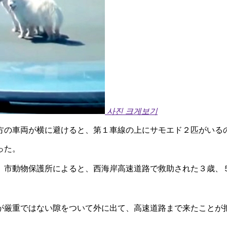
사진 크게보기
方の車両が横に避けると、第１車線の上にサモエド２匹がいる
った。
）市動物保護所によると、西海岸高速道路で救助された３歳、
が厳重ではない隙をついて外に出て、高速道路まで来たことが