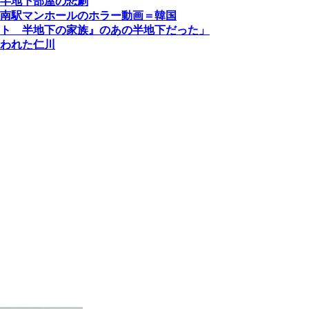
半地下部屋の悲劇
南駅マンホールのホラー動画＝韓国
ト 半地下の家族』のあの半地下だった」
われた仁川