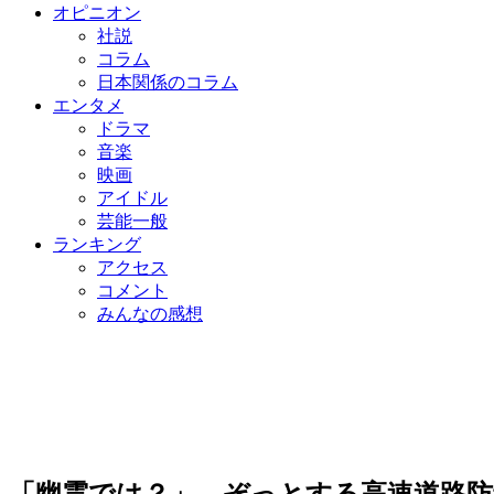
オピニオン
社説
コラム
日本関係のコラム
エンタメ
ドラマ
音楽
映画
アイドル
芸能一般
ランキング
アクセス
コメント
みんなの感想
「幽霊では？」 ぞっとする高速道路防