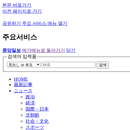
본문 바로가기
이전 페이지로 가기
공유하기
주요 서비스 메뉴 열기
주요서비스
중앙일보
메가메뉴로 돌아가기
닫기
검색어 입력폼
검색
HOME
最新記事
ニュース
政治
経済
国際・日本
北朝鮮
社会・文化
スポーツ