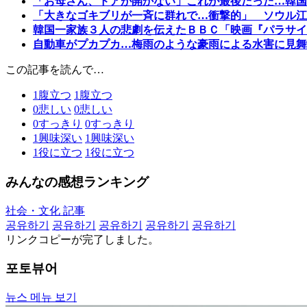
「お母さん、ドアが開かない」これが最後だった…韓国
「大きなゴキブリが一斉に群れで…衝撃的」 ソウル江
韓国一家族３人の悲劇を伝えたＢＢＣ「映画『パラサイ
自動車がプカプカ…梅雨のような豪雨による水害に見舞
この記事を読んで…
1
腹立つ
1
腹立つ
0
悲しい
0
悲しい
0
すっきり
0
すっきり
1
興味深い
1
興味深い
1
役に立つ
1
役に立つ
みんなの感想ランキング
社会・文化 記事
공유하기
공유하기
공유하기
공유하기
공유하기
リンクコピーが完了しました。
포토뷰어
뉴스 메뉴 보기