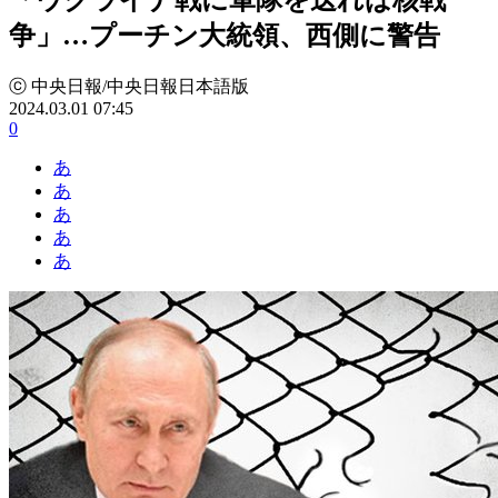
争」…プーチン大統領、西側に警告
ⓒ 中央日報/中央日報日本語版
2024.03.01 07:45
0
あ
あ
あ
あ
あ