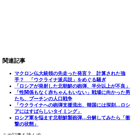
関連記事
マクロン仏大統領の先走った発言？ 計算された強
手？ 「ウクライナ派兵説」をめぐる騒ぎ
「ロシアが発射した北朝鮮の砲弾、半分以上が不良」
「性関係もなく赤ちゃんもいない」戦場に向かった男
たち、プーチンの人口戦争
「ウクライナへの砲弾支援流出、韓国には深刻…ロシ
アにはすばらしいタイミング」
ロシア軍を悩ます北朝鮮製砲弾…分解してみたら「衝
撃の状態」