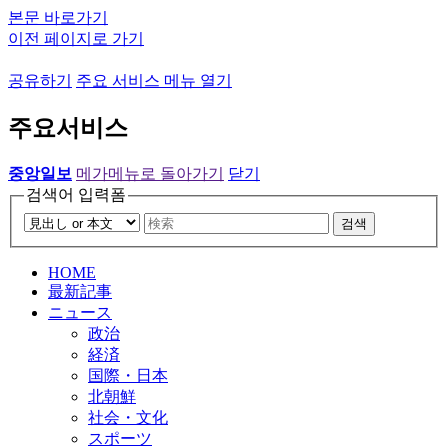
본문 바로가기
이전 페이지로 가기
공유하기
주요 서비스 메뉴 열기
주요서비스
중앙일보
메가메뉴로 돌아가기
닫기
검색어 입력폼
검색
HOME
最新記事
ニュース
政治
経済
国際・日本
北朝鮮
社会・文化
スポーツ