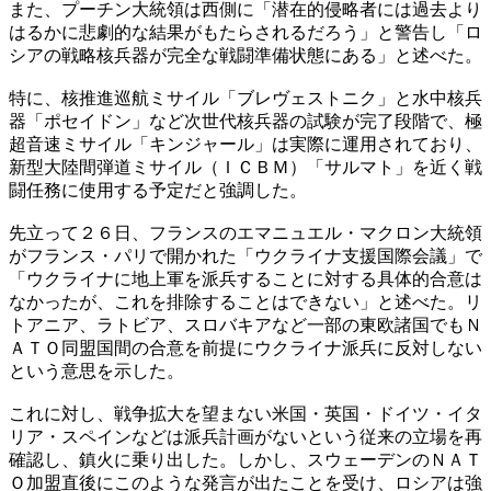
また、プーチン大統領は西側に「潜在的侵略者には過去より
はるかに悲劇的な結果がもたらされるだろう」と警告し「ロ
シアの戦略核兵器が完全な戦闘準備状態にある」と述べた。
特に、核推進巡航ミサイル「ブレヴェストニク」と水中核兵
器「ポセイドン」など次世代核兵器の試験が完了段階で、極
超音速ミサイル「キンジャール」は実際に運用されており、
新型大陸間弾道ミサイル（ＩＣＢＭ）「サルマト」を近く戦
闘任務に使用する予定だと強調した。
先立って２６日、フランスのエマニュエル・マクロン大統領
がフランス・パリで開かれた「ウクライナ支援国際会議」で
「ウクライナに地上軍を派兵することに対する具体的合意は
なかったが、これを排除することはできない」と述べた。リ
トアニア、ラトビア、スロバキアなど一部の東欧諸国でもＮ
ＡＴＯ同盟国間の合意を前提にウクライナ派兵に反対しない
という意思を示した。
これに対し、戦争拡大を望まない米国・英国・ドイツ・イタ
リア・スペインなどは派兵計画がないという従来の立場を再
確認し、鎮火に乗り出した。しかし、スウェーデンのＮＡＴ
Ｏ加盟直後にこのような発言が出たことを受け、ロシアは強