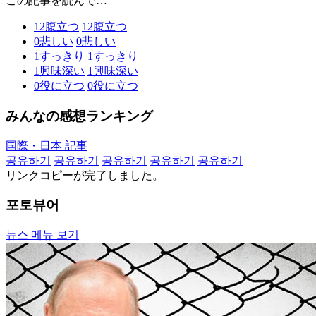
この記事を読んで…
12
腹立つ
12
腹立つ
0
悲しい
0
悲しい
1
すっきり
1
すっきり
1
興味深い
1
興味深い
0
役に立つ
0
役に立つ
みんなの感想ランキング
国際・日本 記事
공유하기
공유하기
공유하기
공유하기
공유하기
リンクコピーが完了しました。
포토뷰어
뉴스 메뉴 보기