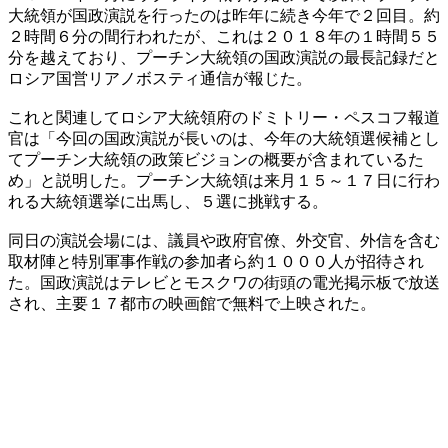
大統領が国政演説を行ったのは昨年に続き今年で２回目。約
２時間６分の間行われたが、これは２０１８年の１時間５５
分を越えており、プーチン大統領の国政演説の最長記録だと
ロシア国営リアノボスティ通信が報じた。
これと関連してロシア大統領府のドミトリー・ペスコフ報道
官は「今回の国政演説が長いのは、今年の大統領選候補とし
てプーチン大統領の政策ビジョンの概要が含まれているた
め」と説明した。プーチン大統領は来月１５～１７日に行わ
れる大統領選挙に出馬し、５選に挑戦する。
同日の演説会場には、議員や政府官僚、外交官、外信を含む
取材陣と特別軍事作戦の参加者ら約１０００人が招待され
た。国政演説はテレビとモスクワの街頭の電光掲示板で放送
され、主要１７都市の映画館で無料で上映された。