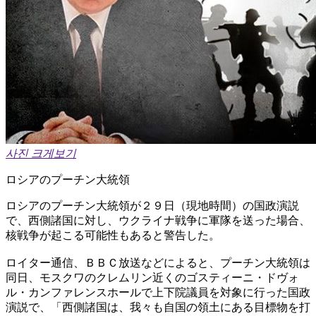
사진 크게보기
ロシアのプーチン大統領
ロシアのプーチン大統領が２９日（現地時間）の国政演説
で、西側諸国に対し、ウクライナ戦争に軍隊を送った場合、
核戦争が起こる可能性もあると警告した。
ロイター通信、ＢＢＣ放送などによると、プーチン大統領は
同日、モスクワのクレムリン近くのゴスティーニ・ドヴォ
ル・カンファレンスホールで上下院議員を対象に行った国政
演説で、「西側諸国は、我々も自国の領土にある目標物を打