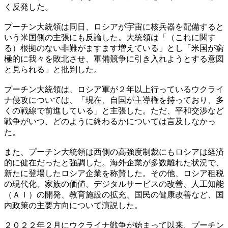
く反発した。
プーチン大統領は同日、ロシアが宇宙に核兵器を配備すると
いう米国側の主張にも反論した。大統領は「（これに関す
る）根拠のない非難がますます増えている」とし「米国が窮
極的に我々を敗北させ、軍備競争に引き入れようとする意図
と見られる」と批判した。
プーチン大統領は、ロシア軍が２年以上行っているウクライ
ナ侵攻については、「現在、自国が主導権を持っており、多
くの戦線で前進している」と主張した。ただ、平和交渉など
戦争がいつ、どのように終わるかについては言及しなかっ
た。
また、プーチン大統領は西側の高強度制裁にもロシアは経済
的に健在だったと強調した。海外企業が多数離れた状況で、
新たに登場したロシア企業を称賛した。その他、ロシア租税
の現代化、家族の価値、デジタルサービスの改善、人工知能
（ＡＩ）の開発、教育施設の拡充、国民の健康改善など、国
内政策の主要方向について演説した。
２０２２年２月にウクライナ戦争が始まって以来、プーチン