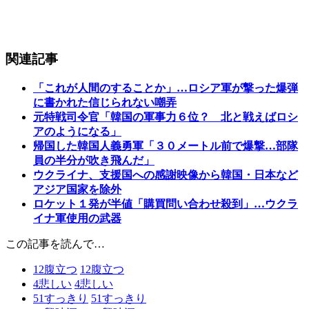
関連記事
「これが人間のすることか」…ロシア軍が撃った爆弾
に書かれた信じられない嘲弄
元特戦司令官「韓国の軍事力６位？ 北と戦えばロシ
アのようになる」
帰国した韓国人義勇軍「３０メートル前で爆撃…部隊
員の半分が吹き飛んだ」
ウクライナ、支援国への感謝映像から韓国・日本など
アジア国家を除外
ロケット１発が半値「購買問い合わせ殺到」…ウクラ
イナ軍使用の武器
この記事を読んで…
12
腹立つ
12
腹立つ
4
悲しい
4
悲しい
51
すっきり
51
すっきり