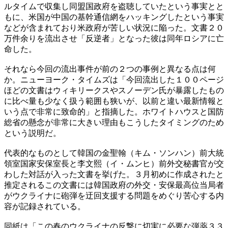
ルタイムで収集し同盟国政府を盗聴していたという事実とと
もに、米国が中国の基幹通信網をハッキングしたという事実
などが含まれており米政府が苦しい状況に陥った。文書２０
万件余りを流出させ「反逆者」となった彼は同年ロシアに亡
命した。
それなら今回の流出事件が前の２つの事例と異なる点は何
か。ニューヨーク・タイムズは「今回流出した１００ページ
ほどの文書はウィキリークスやスノーデン氏が暴露したもの
に比べ量も少なく扱う範囲も狭いが、以前と違い最新情報と
いう点で非常に致命的」と指摘した。ホワイトハウスと国防
総省の懸念が非常に大きい理由もこうしたタイミングのため
という説明だ。
代表的なものとして韓国の金聖翰（キム・ソンハン）前大統
領室国家安保室長と李文熙（イ・ムンヒ）前外交秘書官が交
わした対話が入った文書を挙げた。３月初めに作成されたと
推定されるこの文書には韓国政府の外交・安保最高位当局者
がウクライナに砲弾を迂回支援する問題をめぐり苦心する内
容が記録されている。
同紙は「この春のウクライナの反撃に切実に必要な弾薬３３