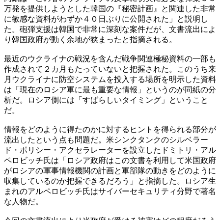
万発を提供しようとした韓国の『秘密計画』と関連した非常
に敏感な資料がわずか４０日ぶりに公開された」と説明し
た。砲弾支援は韓国で非常に深刻な案件だが、文書流出によ
り韓国政府が動く余地が狭まったと指摘される。
最近のウクライナの戦況を含んだ戦争関連極秘資料の一部も
作成されて２カ月もたっていないと把握された。このうち来
月ウクライナに防空システムを投入する場所を明示した資料
は「現在のロシア軍に最も重要な情報」というのが同紙の分
析だ。ロシア側には「すばらしいタイミング」ということ
だ。
情報をどのように得たのかに対するヒントを得られる部分が
流出したという点も問題だ。米シンクタンクのシルベラー
ド・ポリシー・アクセラレーターを設立したドミトリ・アル
ペロビッチ氏は「ロシア政府はこの文書を利用して米国政府
がロシアの軍事情報機関の計画と軍部隊の動きをどのように
収集しているのか把握できるだろう」と指摘した。ロシア生
まれのアルペロビッチ氏はサイバーセキュリティ分野で著名
な人物だ。