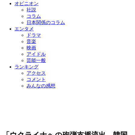
オピニオン
社説
コラム
日本関係のコラム
エンタメ
ドラマ
音楽
映画
アイドル
芸能一般
ランキング
アクセス
コメント
みんなの感想
「ウクライナへの砲弾支援流出、韓国