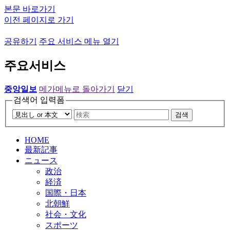
본문 바로가기
이전 페이지로 가기
공유하기
주요 서비스 메뉴 열기
주요서비스
중앙일보
메가메뉴로 돌아가기
닫기
검색어 입력폼
검색
HOME
最新記事
ニュース
政治
経済
国際・日本
北朝鮮
社会・文化
スポーツ