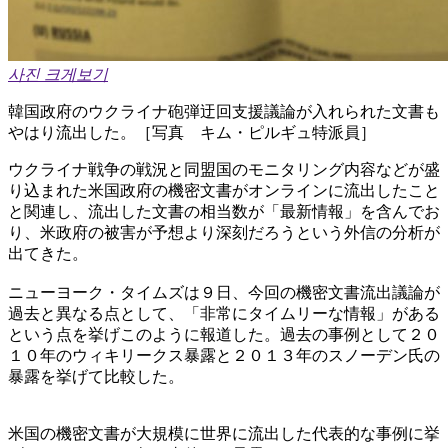
사진 크게보기
韓国政府のウクライナ砲弾迂回支援議論が入れられた文書も
やはり流出した。［写真 キム・ピルギュ特派員］
ウクライナ戦争の戦況と同盟国のモニタリング内容などが盛
り込まれた米国政府の機密文書がオンラインに流出したこと
と関連し、流出した文書の相当数が「最新情報」を含んでお
り、米政府の被害が予想より深刻だろうという外信の分析が
出てきた。
ニューヨーク・タイムズは９日、今回の機密文書流出議論が
過去と異なる点として、「非常にタイムリーな情報」がある
という点を挙げこのように報道した。過去の事例として２０
１０年のウィキリークス暴露と２０１３年のスノーデン氏の
暴露を挙げて比較した。
米国の機密文書が大規模に世界に流出した代表的な事例に挙