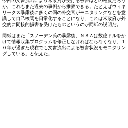
今回の文書流出により米政府が受ける被害はどの程度だろう
か。これもまた過去の事例から推察できる。たとえばウィキ
リークス暴露後に多くの国の外交官がモニタリングなどを意
識して自己検閲を日常化することになり、これは米政府が外
交的に間接的損害を受けたものというのが同紙の説明だ。
同紙はまた「スノーデン氏の暴露後、ＮＳＡは数億ドルをか
けて情報収集プログラムを修正しなければならなくなり、１
０年が過ぎた現在でも文書流出による被害状況をモニタリン
グしている」と伝えた。