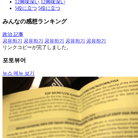
12
興味深い
12
興味深い
5
役に立つ
5
役に立つ
みんなの感想ランキング
政治 記事
공유하기
공유하기
공유하기
공유하기
공유하기
リンクコピーが完了しました。
포토뷰어
뉴스 메뉴 보기