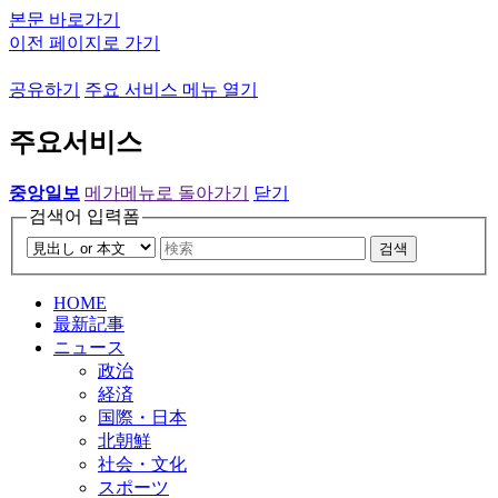
본문 바로가기
이전 페이지로 가기
공유하기
주요 서비스 메뉴 열기
주요서비스
중앙일보
메가메뉴로 돌아가기
닫기
검색어 입력폼
검색
HOME
最新記事
ニュース
政治
経済
国際・日本
北朝鮮
社会・文化
スポーツ