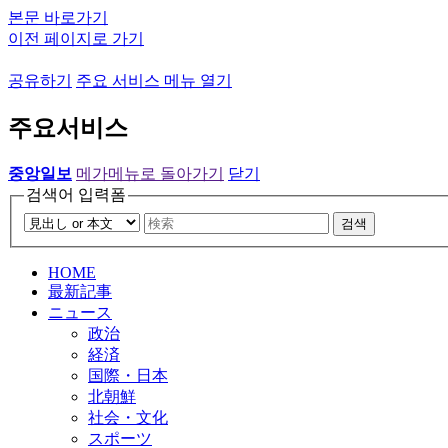
본문 바로가기
이전 페이지로 가기
공유하기
주요 서비스 메뉴 열기
주요서비스
중앙일보
메가메뉴로 돌아가기
닫기
검색어 입력폼
검색
HOME
最新記事
ニュース
政治
経済
国際・日本
北朝鮮
社会・文化
スポーツ