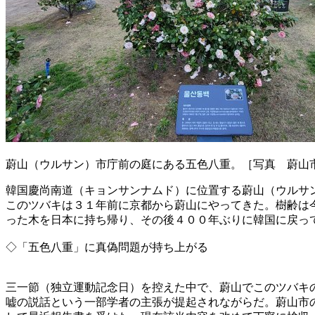
蔚山（ウルサン）市庁前の庭にある五色八重。［写真 蔚山
韓国慶尚南道（キョンサンナムド）に位置する蔚山（ウルサ
このツバキは３１年前に京都から蔚山にやってきた。樹齢は
った木を日本に持ち帰り、その後４００年ぶりに韓国に戻っ
◇「五色八重」に真偽問題が持ち上がる
三一節（独立運動記念日）を控えた中で、蔚山でこのツバキ
嘘の説話という一部学者の主張が提起されながらだ。蔚山市