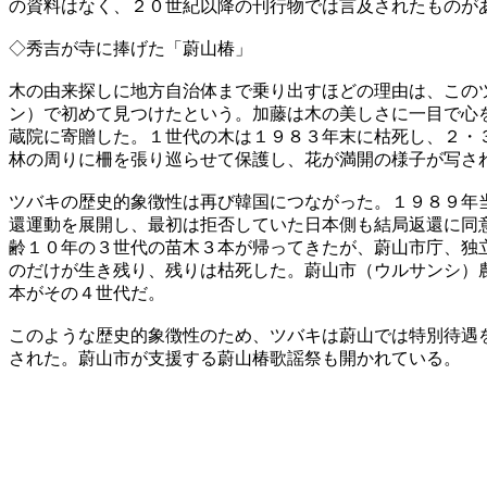
の資料はなく、２０世紀以降の刊行物では言及されたものが
◇秀吉が寺に捧げた「蔚山椿」
木の由来探しに地方自治体まで乗り出すほどの理由は、この
ン）で初めて見つけたという。加藤は木の美しさに一目で心
蔵院に寄贈した。１世代の木は１９８３年末に枯死し、２・
林の周りに柵を張り巡らせて保護し、花が満開の様子が写さ
ツバキの歴史的象徴性は再び韓国につながった。１９８９年
還運動を展開し、最初は拒否していた日本側も結局返還に同
齢１０年の３世代の苗木３本が帰ってきたが、蔚山市庁、独
のだけが生き残り、残りは枯死した。蔚山市（ウルサンシ）
本がその４世代だ。
このような歴史的象徴性のため、ツバキは蔚山では特別待遇
された。蔚山市が支援する蔚山椿歌謡祭も開かれている。