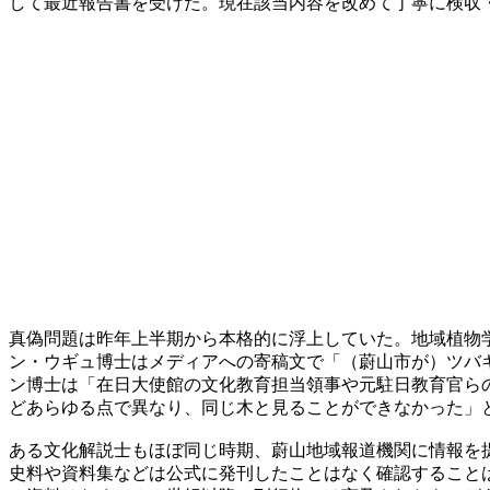
して最近報告書を受けた。現在該当内容を改めて丁寧に検収
真偽問題は昨年上半期から本格的に浮上していた。地域植物
ン・ウギュ博士はメディアへの寄稿文で「（蔚山市が）ツバ
ン博士は「在日大使館の文化教育担当領事や元駐日教育官ら
どあらゆる点で異なり、同じ木と見ることができなかった」
ある文化解説士もほぼ同じ時期、蔚山地域報道機関に情報を
史料や資料集などは公式に発刊したことはなく確認すること