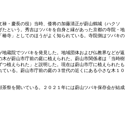
文禄・慶長の役）当時、倭将の加藤清正が蔚山鶴城（ハクソ
げたという。秀吉はツバキを自身と縁があった京都の寺院・地
「椿寺」としてのほうがよく知られている。寺院側はツバキの
が地蔵院でツバキを発見した。地域団体および仏教界などが返
の木が蔚山市庁前の庭に植えられた。蔚山市関係者は「当時樹
ずつ植えられた」と説明した。現在は蔚山市庁に植えられたも
れている。蔚山市庁前の庭の３世代の近くにある小さな木１０
献茶祭を開いている。２０２１年には蔚山ツバキ保存会が結成