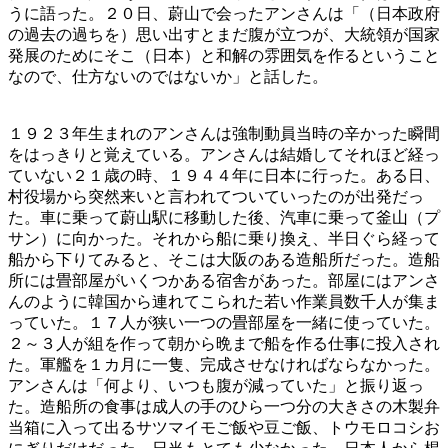
うに語った。２０日、蔚山で会ったアンさんは「（日本政府
の過去の過ちを）思い出すとまだ腹が立つが、大統領が国家
発展のためにそこ（日本）と和解の雰囲気を作るということ
なので、仕方ないのではないか」と話した。
１９２３年生まれのアンさんは強制動員当時の辛かった瞬間
をはっきりと覚えている。アンさんは結婚してそれほど経っ
ていない２１歳の時、１９４４年に日本に行った。ある日、
村役場から突然来いと言われてついていったのが出発だっ
た。車に乗って蔚山駅に移動した後、汽車に乗って釜山（プ
サン）に向かった。それから船に乗り換え、半日ぐら経って
船から下りてみると、そこは大阪のある造船所だった。造船
所には畳部屋がいくつかある宿舎があった。部屋にはアンさ
んのように韓国から連れてこられた若い作業員数千人が集ま
っていた。１７人が狭い一つの畳部屋を一緒に使っていた。
２～３人が組を作って朝から晩まで船を作る仕事に投入され
た。軍艦を１カ月に一隻、完成させなければならなかった。
アンさんは「何より、いつも腹が減っていた」と振り返っ
た。造船所の食事は成人の手のひら一つ分の大きさの木製弁
当箱に入って出るサツマイモご飯や豆ご飯、トウモロコシお