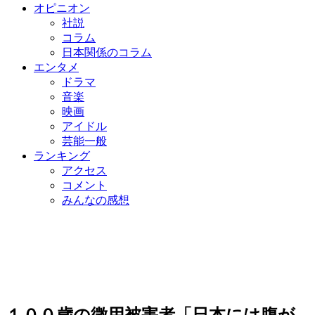
オピニオン
社説
コラム
日本関係のコラム
エンタメ
ドラマ
音楽
映画
アイドル
芸能一般
ランキング
アクセス
コメント
みんなの感想
１００歳の徴用被害者「日本には腹が