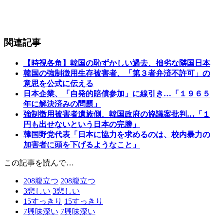
関連記事
【時視各角】韓国の恥ずかしい過去、拙劣な隣国日本
韓国の強制徴用生存被害者、「第３者弁済不許可」の
意思を公式に伝える
日本企業、「自発的賠償参加」に線引き…「１９６５
年に解決済みの問題」
強制徴用被害者遺族側、韓国政府の協議案批判…「１
円も出せないという日本の完勝」
韓国野党代表「日本に協力を求めるのは、校内暴力の
加害者に頭を下げるようなこと」
この記事を読んで…
208
腹立つ
208
腹立つ
3
悲しい
3
悲しい
15
すっきり
15
すっきり
7
興味深い
7
興味深い