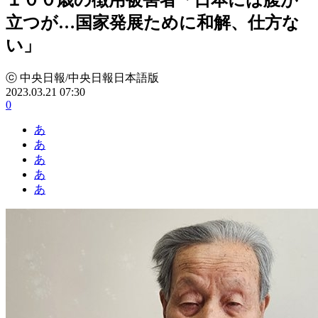
立つが…国家発展ために和解、仕方な
い」
ⓒ 中央日報/中央日報日本語版
2023.03.21 07:30
0
あ
あ
あ
あ
あ