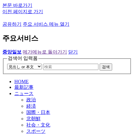
본문 바로가기
이전 페이지로 가기
공유하기
주요 서비스 메뉴 열기
주요서비스
중앙일보
메가메뉴로 돌아가기
닫기
검색어 입력폼
검색
HOME
最新記事
ニュース
政治
経済
国際・日本
北朝鮮
社会・文化
スポーツ