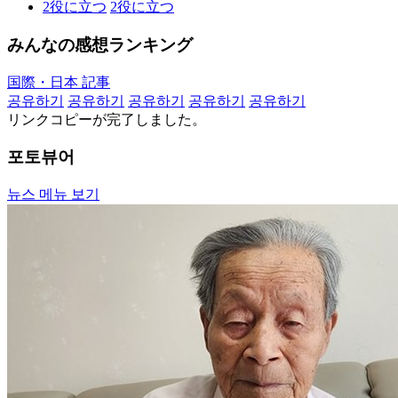
2
役に立つ
2
役に立つ
みんなの感想ランキング
国際・日本 記事
공유하기
공유하기
공유하기
공유하기
공유하기
リンクコピーが完了しました。
포토뷰어
뉴스 메뉴 보기