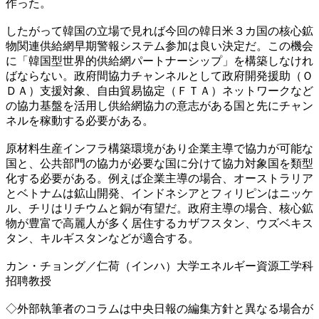
作った。
したがって韓国の立場で見れば今回の韓日米３カ国の核心鉱
物関連供給網早期警報システム参加は良い決定だ。この機会
に「韓国型世界的供給網パートナーシップ」を構築しなけれ
ばならない。政府間協力チャンネルとして政府開発援助（Ｏ
ＤＡ）支援対象、自由貿易協定（ＦＴＡ）ネットワークなど
の協力基盤を活用し供給網協力の意志がある国と先にチャン
ネルを稼動する必要がある。
原材料生産インフラ構築環境があり企業主導で協力が可能な
国と、公共部門の協力が必要な国に分けて協力対象国を類型
化する必要がある。例えば企業主導の場合、オーストラリア
とベトナムは鉱山開発、インドネシアとフィリピンはニッケ
ル、チリはリチウムと銅が有望だ。政府主導の場合、核心鉱
物が豊富で高麗人が多く居住するカザフスタン、ウズベキス
タン、キルギスタンなどが適合する。
カン・チョング／仁荷（インハ）大学エネルギー資源工学科
招聘教授
◇外部執筆者のコラムは中央日報の編集方針と異なる場合が