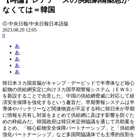
なくては＝韓国
ⓒ 中央日報/中央日報日本語版
2023.08.29 12:05
0
あ
あ
あ
あ
あ
韓日米３カ国首脳がキャンプ・デービッドで半導体など核心
鉱物の供給網安定に向け３カ国早期警報システム（ＥＷＳ）
を新設することで合意した。中国の供給網脅威に対応して経
済安全保障を強化するという趣旨だ。早期警報システムは半
導体やバッテリーなど関連物資が不足する時に韓日米が早期
に情報を共有し対策をまとめて供給網に及ぼす影響を防ぐた
めの枠組みだ。韓国政府は韓日米定例協議を通じて共助案を
まとめ、「核心鉱物安全保障パートナーシップ」と「供給網
強化パートナーシップ」など多国間協議体でも主導的役割を