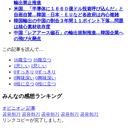
輸出禁止推進
米国、「半導体に１６６０億ドル投資呼び込んだ」と
自画自賛…韓国・日本・ＥＵなど各政府は内心複雑
韓国輸出の中国の割合３年間１１ポイント下落…問題
は核心素材依存度
中国「レアアース磁石」の輸出規制推進…韓国企業へ
の飛び火懸念
この記事を読んで…
16
腹立つ
16
腹立つ
1
悲しい
1
悲しい
0
すっきり
0
すっきり
0
興味深い
0
興味深い
0
役に立つ
0
役に立つ
みんなの感想ランキング
オピニオン 記事
공유하기
공유하기
공유하기
공유하기
공유하기
リンクコピーが完了しました。