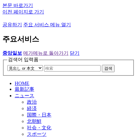
본문 바로가기
이전 페이지로 가기
공유하기
주요 서비스 메뉴 열기
주요서비스
중앙일보
메가메뉴로 돌아가기
닫기
검색어 입력폼
검색
HOME
最新記事
ニュース
政治
経済
国際・日本
北朝鮮
社会・文化
スポーツ