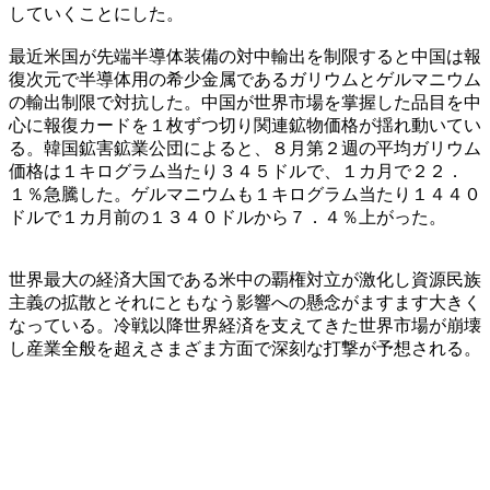
していくことにした。
最近米国が先端半導体装備の対中輸出を制限すると中国は報
復次元で半導体用の希少金属であるガリウムとゲルマニウム
の輸出制限で対抗した。中国が世界市場を掌握した品目を中
心に報復カードを１枚ずつ切り関連鉱物価格が揺れ動いてい
る。韓国鉱害鉱業公団によると、８月第２週の平均ガリウム
価格は１キログラム当たり３４５ドルで、１カ月で２２．
１％急騰した。ゲルマニウムも１キログラム当たり１４４０
ドルで１カ月前の１３４０ドルから７．４％上がった。
世界最大の経済大国である米中の覇権対立が激化し資源民族
主義の拡散とそれにともなう影響への懸念がますます大きく
なっている。冷戦以降世界経済を支えてきた世界市場が崩壊
し産業全般を超えさまざま方面で深刻な打撃が予想される。