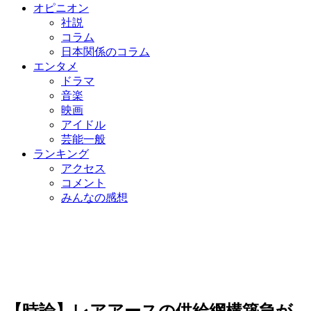
オピニオン
社説
コラム
日本関係のコラム
エンタメ
ドラマ
音楽
映画
アイドル
芸能一般
ランキング
アクセス
コメント
みんなの感想
【時論】レアアースの供給網構築急が