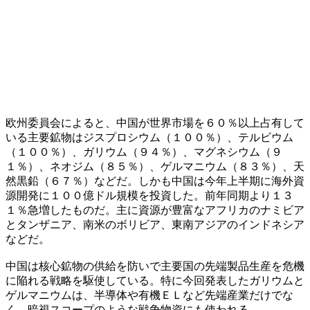
欧州委員会によると、中国が世界市場を６０％以上占有して
いる主要鉱物はジスプロシウム（１００％）、テルビウム
（１００％）、ガリウム（９４％）、マグネシウム（９
１％）、ネオジム（８５％）、ゲルマニウム（８３％）、天
然黒鉛（６７％）などだ。しかも中国は今年上半期に海外資
源開発に１００億ドル規模を投資した。前年同期より１３
１％急増したものだ。主に資源が豊富なアフリカのナミビア
とタンザニア、南米のボリビア、東南アジアのインドネシア
などだ。
中国は核心鉱物の供給を防いで主要国の先端製品生産を危機
に陥れる戦略を駆使している。特に今回発表したガリウムと
ゲルマニウムは、半導体や有機ＥＬなど先端産業だけでな
く、暗視スコープのような戦争物資にも使われる。