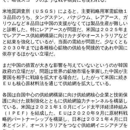
米地質調査所（ＵＳＧＳ）によると、主要戦略用軍需鉱物１
３品目のうち、タングステン、バナジウム、レアアース、ガ
リウムなど８品目は中国の支援がなくては製品生産が難しい
と診断した。特にレアアースが問題だ。米国は２０２５年ま
でレアアース供給網構築に向けカナダやオーストラリアなど
と結束を強化しているが、当面の需給が問題だ。少なくとも
２０３０年までは各種核心鉱物の供給を間接的であれ中国に
依存するほかない立場だ。
まだ中国の措置が大きな影響を与えていないというのが韓国
政府の立場だが、問題は世界の鉱物市場を掌握した中国が主
要国を相手に戦線を拡大する場合だ。したがって米国に続き
ＥＵも核心原材料法を通じて供給網を拡大している。
各国は自国中心の供給網構築に向け供給網核心企業と技術保
護に向けた規制強化とともに供給網協力チャンネルを構築し
ている。米国は２０２１年１０月にインド太平洋経済枠組み
（ＩＰＥＦ）を結成した。ＥＵは２０２０年９月に原材料戦
略的パートナーシップを構築し、日本は２０２１年４月に日
本とインド、オーストラリアをつなぐ供給網イニシアチブを