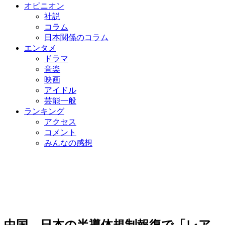
オピニオン
社説
コラム
日本関係のコラム
エンタメ
ドラマ
音楽
映画
アイドル
芸能一般
ランキング
アクセス
コメント
みんなの感想
中国、日本の半導体規制報復で「レア