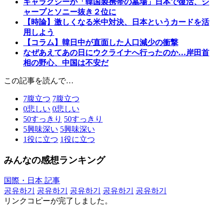
ギャラクシーが「韓国製携帯の墓場」日本で復活、シ
ャープとソニー抜き２位に
【時論】激しくなる米中対決、日本というカードを活
用しよう
【コラム】韓日中が直面した人口減少の衝撃
なぜあえてあの日にウクライナへ行ったのか…岸田首
相の野心、中国は不安だ
この記事を読んで…
7
腹立つ
7
腹立つ
0
悲しい
0
悲しい
50
すっきり
50
すっきり
5
興味深い
5
興味深い
1
役に立つ
1
役に立つ
みんなの感想ランキング
国際・日本 記事
공유하기
공유하기
공유하기
공유하기
공유하기
リンクコピーが完了しました。