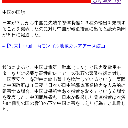
사진 크게보기
中国の国旗
日本が７月から中国に先端半導体装備２３種の輸出を規制す
ることを発表したのに対し中国が報復措置に出ると読売新聞
が５日に報道した。
#【写真】中国、内モンゴル地域のレアアース鉱山
報道によると、中国は電気自動車（ＥＶ）と風力発電用モー
ターなどに必要な高性能レアアース磁石の製造技術に対し
「国家安全」を理由に輸出禁止を検討しているという。実際
に中国政府は４日夜「日本が日中半導体産業協力を人為的に
阻害する場合、中国は果断性ある措置を取る」という立場文
を発表した。中国商務省も「日本が提起した関連措置は本質
的に個別の国の脅迫の下で中国に害を加えた行為」と非難し
た。