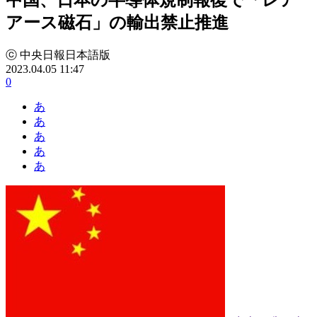
アース磁石」の輸出禁止推進
ⓒ 中央日報日本語版
2023.04.05 11:47
0
あ
あ
あ
あ
あ