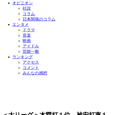
オピニオン
社説
コラム
日本関係のコラム
エンタメ
ドラマ
音楽
映画
アイドル
芸能一般
ランキング
アクセス
コメント
みんなの感想
＜大リーグ＞本塁打１位、被安打率１