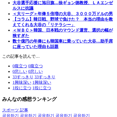
大谷選手応援に旭日旗…徐ギョン徳教授、ＬＡエンゼ
ルスに抗議
＜大リーグ＞年俸５倍増の大谷、３０００万ドルの男
【コラム】韓日戦、野球で負けた？ 本当の理由を教
えてくれる大谷の「リテラシー」
＜ＷＢＣ＞韓国、日本戦のマウンド運営、選択の幅が
狭すぎた
数十億円の年俸にも韓国車に乗っていた大谷…助手席
に座っていた理由も話題
この記事を読んで…
0
腹立つ
0
腹立つ
0
悲しい
0
悲しい
33
すっきり
33
すっきり
1
興味深い
1
興味深い
1
役に立つ
1
役に立つ
みんなの感想ランキング
スポーツ 記事
공유하기
공유하기
공유하기
공유하기
공유하기