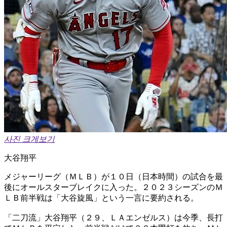
사진 크게보기
大谷翔平
メジャーリーグ（ＭＬＢ）が１０日（日本時間）の試合を最
後にオールスターブレイクに入った。２０２３シーズンのＭ
ＬＢ前半戦は「大谷旋風」という一言に要約される。
「二刀流」大谷翔平（２９、ＬＡエンゼルス）は今季、長打