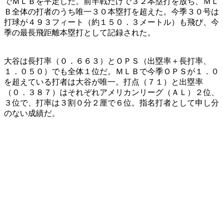
でＭＬＢを平定した。前半戦だけで３２本塁打を放ち、ＭＬ
Ｂ全体の打者のうち唯一３０本塁打を超えた。今季３０号は
打球が４９３フィート（約１５０．３メートル）も飛び、今
季の最長飛距離本塁打として記録された。
大谷は長打率（０．６６３）とＯＰＳ（出塁率＋長打率、
１．０５０）でも全体１位だ。ＭＬＢで今季ＯＰＳが１．０
を超えている打者は大谷が唯一。打点（７１）と出塁率
（０．３８７）はそれぞれアメリカンリーグ（ＡＬ）２位、
３位で、打率は３割０分２厘で６位。指名打者として申し分
のない成績だ。