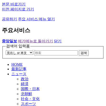
본문 바로가기
이전 페이지로 가기
공유하기
주요 서비스 메뉴 열기
주요서비스
중앙일보
메가메뉴로 돌아가기
닫기
검색어 입력폼
검색
HOME
最新記事
ニュース
政治
経済
国際・日本
北朝鮮
社会・文化
スポーツ