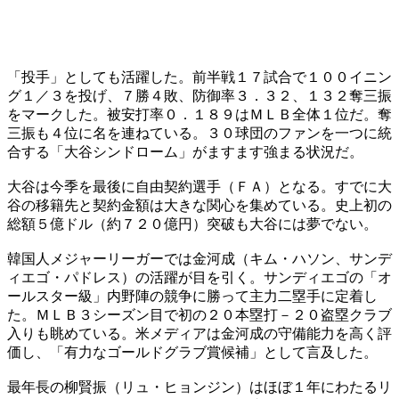
「投手」としても活躍した。前半戦１７試合で１００イニン
グ１／３を投げ、７勝４敗、防御率３．３２、１３２奪三振
をマークした。被安打率０．１８９はＭＬＢ全体１位だ。奪
三振も４位に名を連ねている。３０球団のファンを一つに統
合する「大谷シンドローム」がますます強まる状況だ。
大谷は今季を最後に自由契約選手（ＦＡ）となる。すでに大
谷の移籍先と契約金額は大きな関心を集めている。史上初の
総額５億ドル（約７２０億円）突破も大谷には夢でない。
韓国人メジャーリーガーでは金河成（キム・ハソン、サンデ
ィエゴ・パドレス）の活躍が目を引く。サンディエゴの「オ
ールスター級」内野陣の競争に勝って主力二塁手に定着し
た。ＭＬＢ３シーズン目で初の２０本塁打－２０盗塁クラブ
入りも眺めている。米メディアは金河成の守備能力を高く評
価し、「有力なゴールドグラブ賞候補」として言及した。
最年長の柳賢振（リュ・ヒョンジン）はほぼ１年にわたるリ