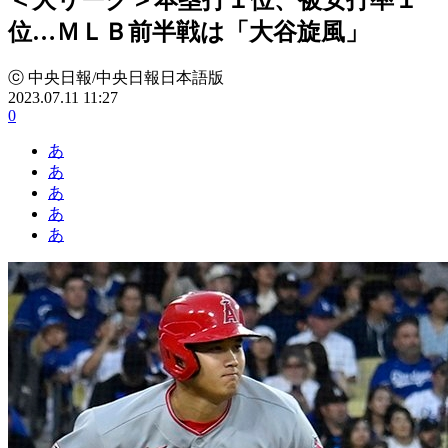
位…ＭＬＢ前半戦は「大谷旋風」
ⓒ 中央日報/中央日報日本語版
2023.07.11 11:27
0
あ
あ
あ
あ
あ