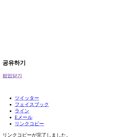
공유하기
팝업닫기
ツイッター
フェイスブック
ライン
Eメール
リンクコピー
リンクコピーが完了しました。