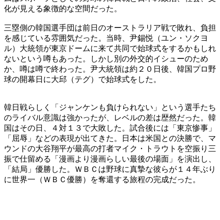
化が見える象徴的な空間だった。
三塁側の韓国選手団は前日のオーストラリア戦で敗れ、負担
を感じている雰囲気だった。当時、尹錫悦（ユン・ソクヨ
ル）大統領が東京ドームに来て共同で始球式をするかもしれ
ないという噂もあった。しかし別の外交的イシューのため
か、噂は噂で終わった。尹大統領は約２０日後、韓国プロ野
球の開幕日に大邱（テグ）で始球式をした。
韓日戦らしく「ジャンケンも負けられない」という選手たち
のライバル意識は強かったが、レベルの差は歴然だった。韓
国はその日、４対１３で大敗した。試合後には「東京惨事」
「屈辱」などの表現が出てきた。日本は米国との決勝で、マ
ウンドの大谷翔平が最高の打者マイク・トラウトを空振り三
振で仕留める「漫画より漫画らしい最後の場面」を演出し、
「結局」優勝した。ＷＢＣは野球に真摯な彼らが１４年ぶり
に世界一（ＷＢＣ優勝）を奪還する旅程の完成だった。