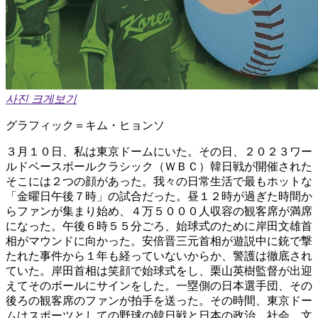
사진 크게보기
グラフィック＝キム・ヒョンソ
３月１０日、私は東京ドームにいた。その日、２０２３ワー
ルドベースボールクラシック（ＷＢＣ）韓日戦が開催された
そこには２つの顔があった。我々の日常生活で最もホットな
「金曜日午後７時」の試合だった。昼１２時が過ぎた時間か
らファンが集まり始め、４万５０００人収容の観客席が満席
になった。午後６時５５分ごろ、始球式のために岸田文雄首
相がマウンドに向かった。安倍晋三元首相が遊説中に銃で撃
たれた事件から１年も経っていないからか、警護は徹底され
ていた。岸田首相は笑顔で始球式をし、栗山英樹監督が出迎
えてそのボールにサインをした。一塁側の日本選手団、その
後ろの観客席のファンが拍手を送った。その時間、東京ドー
ムはスポーツとしての野球の韓日戦と日本の政治、社会、文