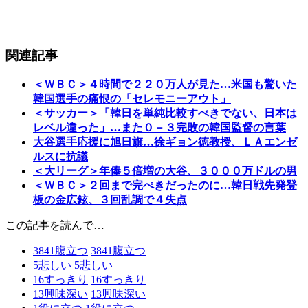
関連記事
＜ＷＢＣ＞４時間で２２０万人が見た…米国も驚いた
韓国選手の痛恨の「セレモニーアウト」
＜サッカー＞「韓日を単純比較すべきでない、日本は
レベル違った」…また０－３完敗の韓国監督の言葉
大谷選手応援に旭日旗…徐ギョン徳教授、ＬＡエンゼ
ルスに抗議
＜大リーグ＞年俸５倍増の大谷、３０００万ドルの男
＜ＷＢＣ＞２回まで完ぺきだったのに…韓日戦先発登
板の金広鉉、３回乱調で４失点
この記事を読んで…
3841
腹立つ
3841
腹立つ
5
悲しい
5
悲しい
16
すっきり
16
すっきり
13
興味深い
13
興味深い