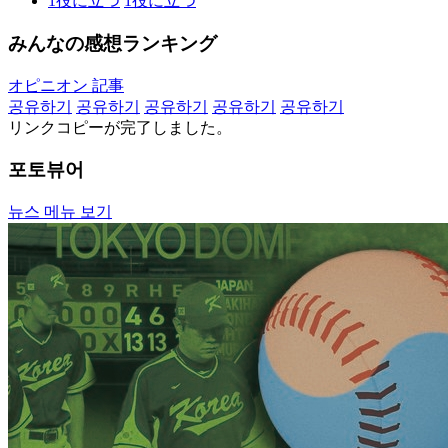
1
役に立つ
1
役に立つ
みんなの感想ランキング
オピニオン 記事
공유하기
공유하기
공유하기
공유하기
공유하기
リンクコピーが完了しました。
포토뷰어
뉴스 메뉴 보기