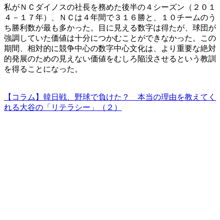
私がＮＣダイノスの社長を務めた後半の４シーズン（２０１
４－１７年）、ＮＣは４年間で３１６勝と、１０チームのう
ち勝利数が最も多かった。目に見える数字は得たが、球団が
強調していた価値は十分につかむことができなかった。この
期間、相対的に競争中心の数字中心文化は、より重要な絶対
的発展のための見えない価値をむしろ陥没させるという教訓
を得ることになった。
【コラム】韓日戦、野球で負けた？ 本当の理由を教えてく
れる大谷の「リテラシー」（２）