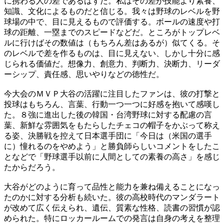
に携わる人の差であるはずだ。私はその差が技能より素養、
知識、文化によるものだと信じる。我々は野球のレベルを野
球場の中で、目に見えるもので評価する。ボールの速度や打
球の距離、一塁までのスピードなどだ。ところがトップレベ
ルに行けばその数値は（もちろん差はあるが）似てくる。そ
のレベルで差を作るものは、目に見えない、しかし十分に感
じられる価値だ。想像力、創意力、判断力、決断力、リーダ
ーシップ、責任感、思いやりなどの徳性だ。
今大会のＭＶＰ大谷の活躍に注目したファンは、彼の打撃と
投球はもちろん、言葉、行動一つ一つに好感を抱いて感嘆し
た。８強に進出した後の韓国・台湾野球に対する配慮の言
葉、新鮮な雰囲気をもたらしたチェコの帽子をかぶって称え
る姿、決勝戦を控えて日本選手団に「今日は（米国の選手
に）憧れるのをやめよう」と勝負師らしいコメントをしたこ
となどで「野球選手以前に人間としての素養の高さ」を感じ
たからだろう。
大谷がどのように育って品性と能力を兼ね備えることになっ
たのかに対する分析も続いた。彼の高校時代のマンダラート
が改めて広く伝えられ、遺伝、質素な性格、読書の習慣が認
められた。特にロッカールームでの発言は自身の考えを整理