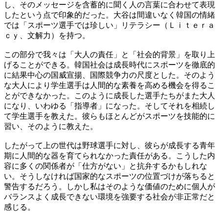
し、そのメッセージを含蓄的に聞く人の言葉に合わせて表現
したという点で印象的だった。大谷は間違いなく韓国の情緒
では「スポーツ選手では珍しい」リテラシー（Ｌｉｔｅｒａ
ｃｙ、文解力）を持つ。
この部分で我々は「大人の責任」と「社会的背景」を取り上
げることができる。韓国社会は成長時代にスポーツを徹底的
に結果中心の国威宣揚、国際競争力の尺度とした。そのよう
な大人により学生選手は人間的な素養を高める機会を得るこ
とができなかった。このように成長した選手たちがまた大人
になり、いわゆる「指導者」になった。そしてそれを相続し
て学生選手を教えた。彼らもほとんどがスポーツを技能的に
習い、そのように教えた。
したがって上の世代は野球選手に対し、彼らが成長する青年
期に人間的な器を育てられなかった責任がある。こうした内
容に多くの関係者が「仕方がない」と抗弁するかもしれな
い。そうしなければ国家的なスポーツの位置づけが落ちると
警告するだろう。しかし私はそのような価値のために個人が
バランスよく成長できない環境を強要する社会が非正常だと
感じる。