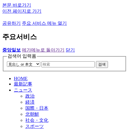
본문 바로가기
이전 페이지로 가기
공유하기
주요 서비스 메뉴 열기
주요서비스
중앙일보
메가메뉴로 돌아가기
닫기
검색어 입력폼
검색
HOME
最新記事
ニュース
政治
経済
国際・日本
北朝鮮
社会・文化
スポーツ