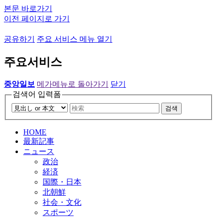
본문 바로가기
이전 페이지로 가기
공유하기
주요 서비스 메뉴 열기
주요서비스
중앙일보
메가메뉴로 돌아가기
닫기
검색어 입력폼
검색
HOME
最新記事
ニュース
政治
経済
国際・日本
北朝鮮
社会・文化
スポーツ