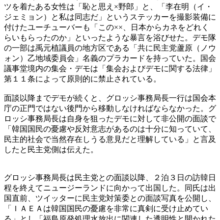
ツを着たある女性は「恥と思え×野郎」と、「李在明（イ・
ジェミョン）と私は同志だ」というステッカーを撮影装備に
付けたユーチューバーも「この××、日本からカネをどれく
らいもらったのか」といったような暴言を浴びせた。デモ隊
の一部は禹元植議員の地方区である「共に民主党蘆原（ノウ
ォン）乙地域委員会」名義のプラカードを持っていた。国会
議事堂境内の集会・デモは「集会およびデモに関する法律」
第１１条によって原則的に禁止されている。
面談以降までデモが続くと、グロッシ事務局長一行は国会本
庁の正門ではない後門から移動しなければならなかった。グ
ロッシ事務局長は自身を狙ったデモに対して非公開の面談で
「韓国国民の憂慮や反対意志があるのは十分に知っていて、
民主的社会で当然存在しうる意見だと理解している」と言及
したと民主党側は伝えた。
グロッシ事務局長は民主党との面談以降、２泊３日の訪韓日
程を終えてニュージーランドに向かって出国した。同氏は出
国直前、ツイッターに民主党対策委との面談写真を公開し、
「ＩＡＥＡは韓国国民の憂慮を非常に真剣に受け止めてい
る」とし「福島原発処理水放出に関連した透明性と開かれた