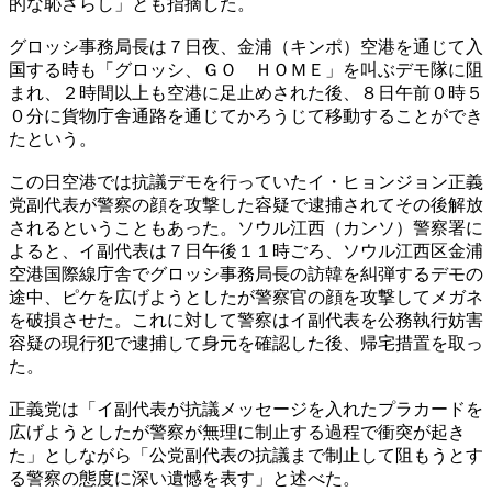
的な恥さらし」とも指摘した。
グロッシ事務局長は７日夜、金浦（キンポ）空港を通じて入
国する時も「グロッシ、ＧＯ ＨＯＭＥ」を叫ぶデモ隊に阻
まれ、２時間以上も空港に足止めされた後、８日午前０時５
０分に貨物庁舎通路を通じてかろうじて移動することができ
たという。
この日空港では抗議デモを行っていたイ・ヒョンジョン正義
党副代表が警察の顔を攻撃した容疑で逮捕されてその後解放
されるということもあった。ソウル江西（カンソ）警察署に
よると、イ副代表は７日午後１１時ごろ、ソウル江西区金浦
空港国際線庁舎でグロッシ事務局長の訪韓を糾弾するデモの
途中、ピケを広げようとしたが警察官の顔を攻撃してメガネ
を破損させた。これに対して警察はイ副代表を公務執行妨害
容疑の現行犯で逮捕して身元を確認した後、帰宅措置を取っ
た。
正義党は「イ副代表が抗議メッセージを入れたプラカードを
広げようとしたが警察が無理に制止する過程で衝突が起き
た」としながら「公党副代表の抗議まで制止して阻もうとす
る警察の態度に深い遺憾を表す」と述べた。