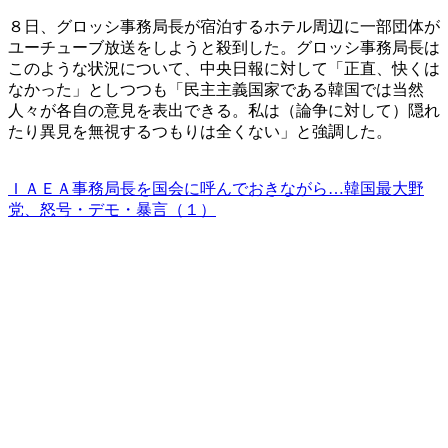
８日、グロッシ事務局長が宿泊するホテル周辺に一部団体が
ユーチューブ放送をしようと殺到した。グロッシ事務局長は
このような状況について、中央日報に対して「正直、快くは
なかった」としつつも「民主主義国家である韓国では当然
人々が各自の意見を表出できる。私は（論争に対して）隠れ
たり異見を無視するつもりは全くない」と強調した。
ＩＡＥＡ事務局長を国会に呼んでおきながら…韓国最大野
党、怒号・デモ・暴言（１）