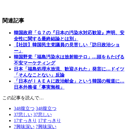
関連記事
韓国政府「Ｇ７の『日本の汚染水対応歓迎』声明、安
全性に関する最終結論とは別」
【社説】韓国民主党議員の見苦しい「訪日政治ショ
ー」
韓国野党「福島汚染水は放射能テロ」…頭をもたげる
不安マーケティング
日本「福島処理水放流、歓迎された」発言に…ドイツ
「そんなことない」反論
「日本がＩＡＥＡに政治献金」という韓国の報道に…
日本外務省「事実無根」
この記事を読んで…
348
腹立つ
348
腹立つ
37
悲しい
37
悲しい
17
すっきり
17
すっきり
7
興味深い
7
興味深い