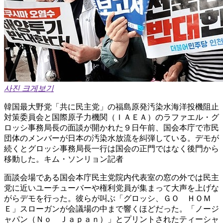
사진 크게보기
韓国最大野党「共に民主党」の福島原発汚染水海洋投機阻止
対策委員会と国際原子力機関（ＩＡＥＡ）のラファエル・グ
ロッシ事務局長の面談が開かれた９日午前、国会本庁で市民
団体のメンバーが日本の汚染水放流を糾弾している。デモが
続くとグロッシ事務局長一行は国会の正門ではなく後門から
移動した。キム・ソンリョン記者
面談会場である国会本庁民主党院内代表室の窓の外では民主
党に近いユーチューバーや権利党員が集まって大声を上げな
がらデモを行った。彼らが叫ぶ「グロッシ、ＧＯ ＨＯＭ
Ｅ」スローガンが会議場の中まで響くほどだった。「ノージ
ャパン（Ｎｏ Ｊａｐａｎ）」とプリントされたティーシャ