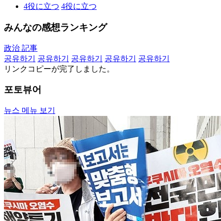
4
役に立つ
4
役に立つ
みんなの感想ランキング
政治 記事
공유하기
공유하기
공유하기
공유하기
공유하기
リンクコピーが完了しました。
포토뷰어
뉴스 메뉴 보기