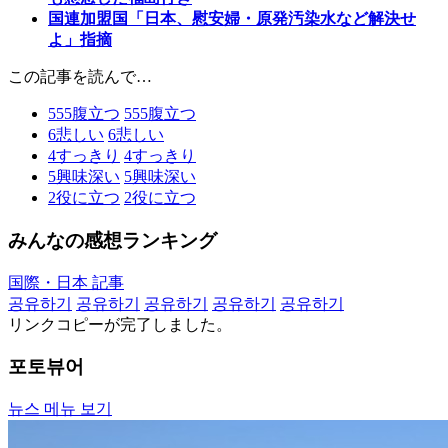
国連加盟国「日本、慰安婦・原発汚染水など解決せ
よ」指摘
この記事を読んで…
555
腹立つ
555
腹立つ
6
悲しい
6
悲しい
4
すっきり
4
すっきり
5
興味深い
5
興味深い
2
役に立つ
2
役に立つ
みんなの感想ランキング
国際・日本 記事
공유하기
공유하기
공유하기
공유하기
공유하기
リンクコピーが完了しました。
포토뷰어
뉴스 메뉴 보기