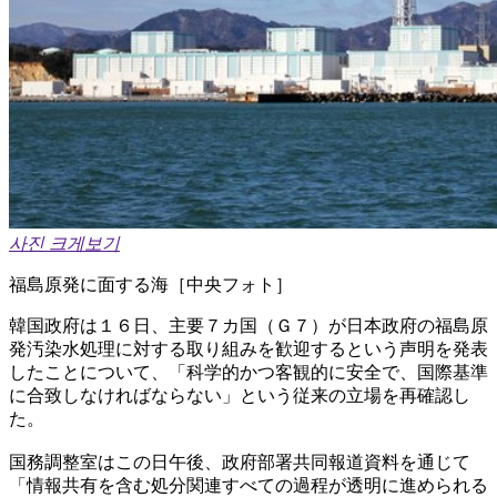
사진 크게보기
福島原発に面する海［中央フォト］
韓国政府は１６日、主要７カ国（Ｇ７）が日本政府の福島原
発汚染水処理に対する取り組みを歓迎するという声明を発表
したことについて、「科学的かつ客観的に安全で、国際基準
に合致しなければならない」という従来の立場を再確認し
た。
国務調整室はこの日午後、政府部署共同報道資料を通じて
「情報共有を含む処分関連すべての過程が透明に進められる