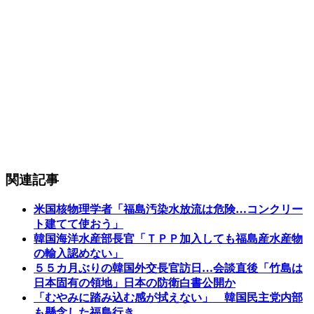
関連記事
米国核物理学者「福島汚染水放流は危険…コンクリー
ト建てて使おう」
韓国海洋水産部長官「ＴＰＰ加入しても福島産水産物
の輸入認めない」
５５カ月ぶりの韓国外交長官訪日…会談直後「竹島は
日本固有の領地」日本の防衛白書公開か
「むやみに踏み込む感が拭えない」 韓国民主党内部
も懸念した福島行き