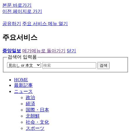
본문 바로가기
이전 페이지로 가기
공유하기
주요 서비스 메뉴 열기
주요서비스
중앙일보
메가메뉴로 돌아가기
닫기
검색어 입력폼
검색
HOME
最新記事
ニュース
政治
経済
国際・日本
北朝鮮
社会・文化
スポーツ