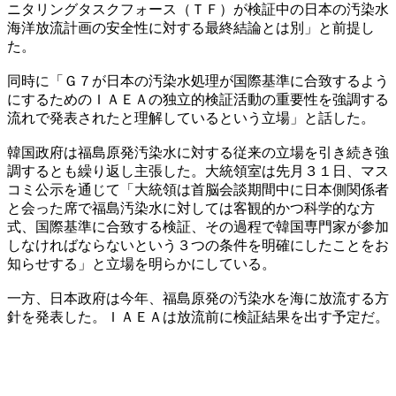
ニタリングタスクフォース（ＴＦ）が検証中の日本の汚染水
海洋放流計画の安全性に対する最終結論とは別」と前提し
た。
同時に「Ｇ７が日本の汚染水処理が国際基準に合致するよう
にするためのＩＡＥＡの独立的検証活動の重要性を強調する
流れで発表されたと理解しているという立場」と話した。
韓国政府は福島原発汚染水に対する従来の立場を引き続き強
調するとも繰り返し主張した。大統領室は先月３１日、マス
コミ公示を通じて「大統領は首脳会談期間中に日本側関係者
と会った席で福島汚染水に対しては客観的かつ科学的な方
式、国際基準に合致する検証、その過程で韓国専門家が参加
しなければならないという３つの条件を明確にしたことをお
知らせする」と立場を明らかにしている。
一方、日本政府は今年、福島原発の汚染水を海に放流する方
針を発表した。ＩＡＥＡは放流前に検証結果を出す予定だ。