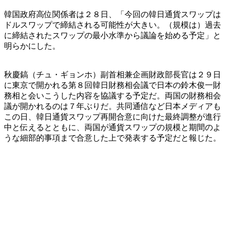
韓国政府高位関係者は２８日、「今回の韓日通貨スワップは
ドルスワップで締結される可能性が大きい。（規模は）過去
に締結されたスワップの最小水準から議論を始める予定」と
明らかにした。
秋慶鎬（チュ・ギョンホ）副首相兼企画財政部長官は２９日
に東京で開かれる第８回韓日財務相会議で日本の鈴木俊一財
務相と会いこうした内容を協議する予定だ。両国の財務相会
議が開かれるのは７年ぶりだ。共同通信など日本メディアも
この日、韓日通貨スワップ再開合意に向けた最終調整が進行
中と伝えるとともに、両国が通貨スワップの規模と期間のよ
うな細部的事項まで合意した上で発表する予定だと報じた。