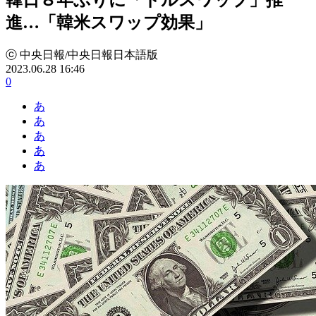
進…「韓米スワップ効果」
ⓒ 中央日報/中央日報日本語版
2023.06.28 16:46
0
あ
あ
あ
あ
あ