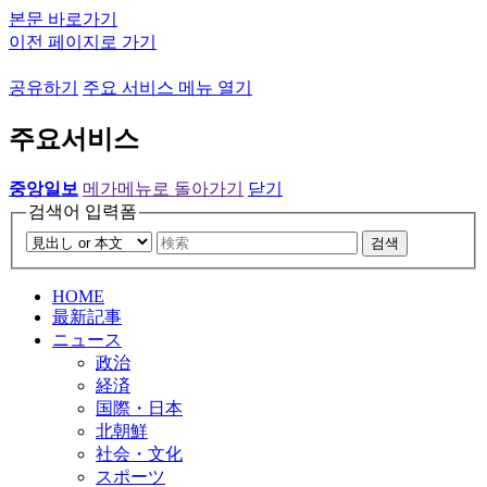
본문 바로가기
이전 페이지로 가기
공유하기
주요 서비스 메뉴 열기
주요서비스
중앙일보
메가메뉴로 돌아가기
닫기
검색어 입력폼
검색
HOME
最新記事
ニュース
政治
経済
国際・日本
北朝鮮
社会・文化
スポーツ