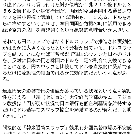
０億ドルよりも貸し付けた対外債権が１兆２１２億ドルと３
５６２億ドル多い純債権国だ。両国が今回再開する通貨スワ
ップを最小規模で議論している理由もここにある。ドルをさ
らに増やすというよりは、韓日両国が危機の時に活用できる
経済協力の窓口を再び開くという象徴的意味合いが大きい。
それでも円スワップではなくドルスワップで推進され実効性
がはるかに大きくなったという分析が出ている。ドルスワッ
プを結ぶことになれば非常状況で韓国のウォンと日本のドル
を、反対に日本の円と韓国のドルを一定の割合で交換できる
ことになる。円スワップと比較してドルを直接的に受給でき
るだけに流動性の側面ではるかに効率的だという利点があ
る。
最近円安の影響で円の価値が落ちている状況という点も実効
性を加える。世宗（セジョン）大学経営学部のキム・テジョ
ン教授は「円が弱い状況で日本銀行も低金利基調を維持する
だけにドル基準でスワップ協定を締結するのが有利だ」と明
らかにした。
間接的な「韓米通貨スワップ」効果も外国為替市場の不安感
を減らすのに役割をするものとみられる。現在米連邦準備制