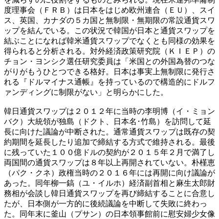
度理事会（ＦＲＢ）は日本をはじめ欧州連合（ＥＵ）、スイ
ス、英国、カナダの５カ国と無制限・無期限の常設通貨スワ
ップを結んでいる。この状況で韓国が日本と通貨スワップを
結ぶことになれば韓米通貨スワップでなくとも同様の効果を
得られると分析される。対外経済政策研究院（ＫＩＥＰ）の
チョン・ヨンシク選任研究委員は「米国との外国為替のつな
がりがもうひとつできる格好。日本は事実上無制限に発行さ
れる『ドルマイナス通帳』を持っているので構造的にドルフ
ァンディングに制限がない」と明らかにした。
韓日通貨スワップは２０１２年に当時の李明博（イ・ミョン
バク）大統領が独島（ドクト、日本名･竹島）を訪問して延
長に向けた議論が中断された。通常通貨スワップは既存の契
約期間を延長したり追加で締結する方式で維持される。最後
に残っていた１００億ドルの契約が２０１５年２月で満了し
両国間の通貨スワップは８年以上再開されていない。朴槿恵
（パク・クネ）政権当時の２０１６年には再開に向け議論が
あった。同年柳一鎬（ユ・イルホ）経済副首相と麻生太郎財
務相が会談し韓日通貨スワップを再び締結することに合意し
たが、日本側が一方的に後続議論を中断して失敗に終わっ
た。同年末に釜山（プサン）の日本領事館前に慰安婦少女像