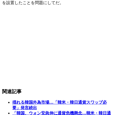
を設置したことを問題にしてだ。
関連記事
揺れる韓国外為市場…「韓米・韓日通貨スワップ必
要」発言続出
「韓国、ウォン安急伸に通貨危機懸念…韓米・韓日通