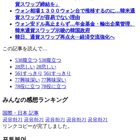
貨スワップ締結を」
ウォン相場１３００ウォン台で推移するのに…韓米通
貨スワップが容易でない理由
ウォン安ドル高止まらず…年金基金・輸出企業管理、
韓米通貨スワップ示唆の韓国政府
韓日、通貨スワップ再点火···経済交流強化へ
この記事を読んで…
538
腹立つ
538
腹立つ
28
悲しい
28
悲しい
561
すっきり
561
すっきり
77
興味深い
77
興味深い
78
役に立つ
78
役に立つ
みんなの感想ランキング
国際・日本 記事
공유하기
공유하기
공유하기
공유하기
공유하기
リンクコピーが完了しました。
포토뷰어