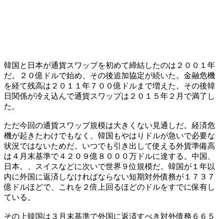
韓国と日本が通貨スワップを初めて締結したのは２００１年
だ。２０億ドルで始め、その後追加協定が続いた。金融危機
を経て残高は２０１１年７００億ドルまで増えた。その後韓
日関係が冷え込んで通貨スワップは２０１５年２月で満了し
た。
ただ今回の通貨スワップ規模は大きくない見通しだ。経済危
機が起きたわけでもなく、韓国もやはりドルが急いで必要な
状況ではないためだ。いつでも引き出して使える外貨準備高
は４月末基準で４２０９億８０００万ドルに達する。中国、
日本。、スイスなどに次いで世界９位規模だ。韓国が１年以
内に外国に返済しなければならない短期対外債務が１７３７
億ドルほどで、これを２倍上回るほどのドルをすでに保有し
ている。
その上韓国は３月末基準で外国に返済すべき対外債務６６５