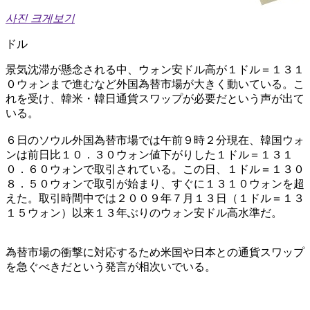
사진 크게보기
ドル
景気沈滞が懸念される中、ウォン安ドル高が１ドル＝１３１
０ウォンまで進むなど外国為替市場が大きく動いている。こ
れを受け、韓米・韓日通貨スワップが必要だという声が出て
いる。
６日のソウル外国為替市場では午前９時２分現在、韓国ウォ
ンは前日比１０．３０ウォン値下がりした１ドル＝１３１
０．６０ウォンで取引されている。この日、１ドル＝１３０
８．５０ウォンで取引が始まり、すぐに１３１０ウォンを超
えた。取引時間中では２００９年７月１３日（１ドル＝１３
１５ウォン）以来１３年ぶりのウォン安ドル高水準だ。
為替市場の衝撃に対応するため米国や日本との通貨スワップ
を急ぐべきだという発言が相次いでいる。