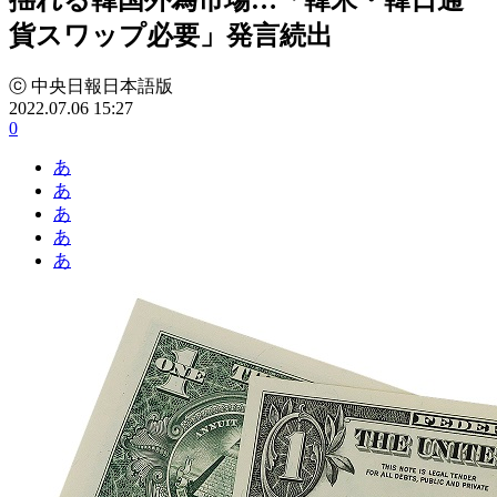
貨スワップ必要」発言続出
ⓒ 中央日報日本語版
2022.07.06 15:27
0
あ
あ
あ
あ
あ