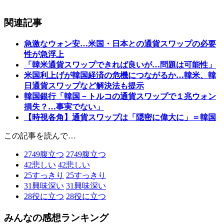
関連記事
急激なウォン安…米国・日本との通貨スワップの必要
性が急浮上
「韓米通貨スワップできれば良いが…問題は可能性」
米国利上げが韓国経済の危機につながるか…韓米、韓
日通貨スワップなど解決法も提示
韓国銀行「韓国－トルコの通貨スワップで１兆ウォン
損失？…事実でない」
【時視各角】通貨スワップは「隠密に偉大に」＝韓国
この記事を読んで…
2749
腹立つ
2749
腹立つ
42
悲しい
42
悲しい
25
すっきり
25
すっきり
31
興味深い
31
興味深い
28
役に立つ
28
役に立つ
みんなの感想ランキング