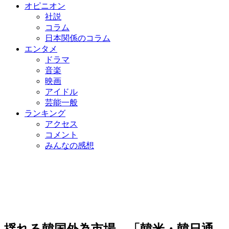
オピニオン
社説
コラム
日本関係のコラム
エンタメ
ドラマ
音楽
映画
アイドル
芸能一般
ランキング
アクセス
コメント
みんなの感想
揺れる韓国外為市場…「韓米・韓日通