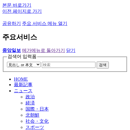
본문 바로가기
이전 페이지로 가기
공유하기
주요 서비스 메뉴 열기
주요서비스
중앙일보
메가메뉴로 돌아가기
닫기
검색어 입력폼
검색
HOME
最新記事
ニュース
政治
経済
国際・日本
北朝鮮
社会・文化
スポーツ