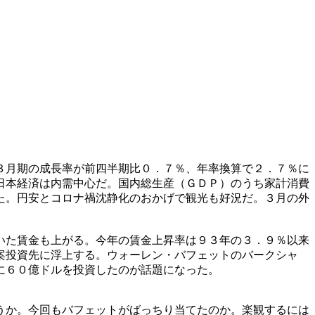
３月期の成長率が前四半期比０．７％、年率換算で２．７％に
日本経済は内需中心だ。国内総生産（ＧＤＰ）のうち家計消費
た。円安とコロナ禍沈静化のおかげで観光も好況だ。３月の外
いた賃金も上がる。今年の賃金上昇率は９３年の３．９％以来
案投資先に浮上する。ウォーレン・バフェットのバークシャ
に６０億ドルを投資したのが話題になった。
うか。今回もバフェットがばっちり当てたのか。楽観するには