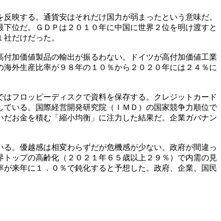
を反映する。通貨安はそれだけ国力が弱まったという意味だ。
最下位だ。ＧＤＰは２０１０年に中国に世界２位を明け渡すと
１社だけだった。
高付加価値製品の輸出が振るわない。ドイツが高付加価値工業
の海外生産比率が９８年の１０％から２０２０年には２４％に
ではフロッピーディスクで資料を保存する。クレジットカード
している。国際経営開発研究院（ＩＭＤ）の国家競争力順位で
いだお金を積む「縮小均衡」に注力した結果だ。企業ガバナン
いる。優越感は相変わらずだが危機感が少ない。政府が間違っ
界トップの高齢化（２０２１年６５歳以上２９％）で内需の見
率が来年に１．０％で鈍化すると予想した。政府、企業、国民