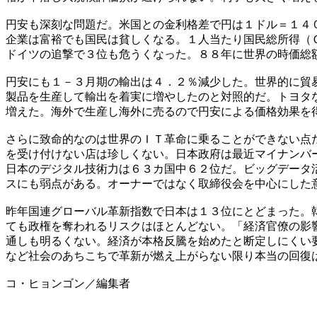
円安も深刻な問題だ。米国との金利格差で円は１ドル＝１４
企業は富裕でも国民は貧しくなる。１人当たり国民総所得（
ドイツの追撃で３位も危うくなった。８８年に世界の時価総
円安にも１－３月期の輸出は４．２％減少した。世界的に貿
製品を生産して輸出を着実に増やしたのと対照的だ。トヨタ
増えた。海外で生産し海外に売るので円安による価格効果を
さらに致命的なのは世界のＩＴ革命に乗ることができない点
を受け付けない店は珍しくない。日本政府は最近マイナンバ
日本のデジタル技術力は６３カ国中６２位だ。ビッグデータ
スにも弱点がある。オーナーではなく取締役会を中心にした
昨年国連グローバル革新指数で日本は１３位にとどまった。
ても政権を奪われるリスクはほとんどない。「経済官僚の影
通しも明るくない。経済が本格反騰を始めたと断定しにくい
など社会のあちこちで革新が燃え上がらない限り本当の回復
コ・ヒョンゴン／編集者