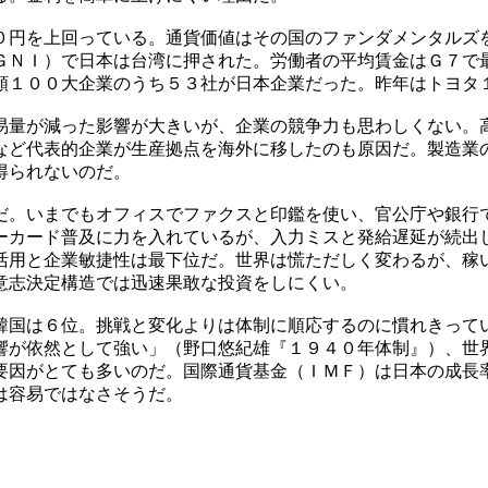
０円を上回っている。通貨価値はその国のファンダメンタルズ
ＧＮＩ）で日本は台湾に押された。労働者の平均賃金はＧ７で
額１００大企業のうち５３社が日本企業だった。昨年はトヨタ
易量が減った影響が大きいが、企業の競争力も思わしくない。
など代表的企業が生産拠点を海外に移したのも原因だ。製造業
得られないのだ。
だ。いまでもオフィスでファクスと印鑑を使い、官公庁や銀行
ーカード普及に力を入れているが、入力ミスと発給遅延が続出
活用と企業敏捷性は最下位だ。世界は慌ただしく変わるが、稼
意志決定構造では迅速果敢な投資をしにくい。
韓国は６位。挑戦と変化よりは体制に順応するのに慣れきって
響が依然として強い」（野口悠紀雄『１９４０年体制』）、世
要因がとても多いのだ。国際通貨基金（ＩＭＦ）は日本の成長
は容易ではなさそうだ。