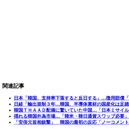
関連記事
日本「韓国、支持率下落すると反日する」…徴用賠償「
日経「輸出規制３年…韓国、半導体素材の国産化は足踏
韓国ＴＨＡＡＤ配備に驚いていた中国…「日本ミサイル
揺れる韓国外為市場…「韓米・韓日通貨スワップ必要」
「安倍元首相銃撃」 韓国の最初の反応「ノーコメント