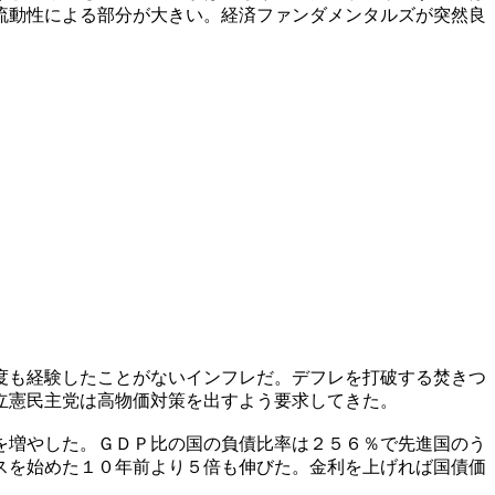
流動性による部分が大きい。経済ファンダメンタルズが突然良
度も経験したことがないインフレだ。デフレを打破する焚きつ
立憲民主党は高物価対策を出すよう要求してきた。
を増やした。ＧＤＰ比の国の負債比率は２５６％で先進国のう
スを始めた１０年前より５倍も伸びた。金利を上げれば国債価