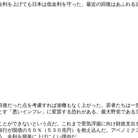
金利を上げても日本は低金利を守った。最近の回復はあふれる
前後だった点を考慮すれば途轍もなく上がった。若者たちは一
とす「悪いインフレ」に変質する恐れがある。最大野党である
ことができないという点だ。これまで景気浮揚に向け財政支出
銀行が国債の５０％（５３０兆円）を抱え込んだ。アベノミク
る。金利を簡単に上げにくい理由だ。