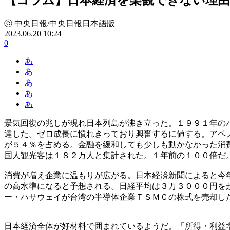
ⓒ 中央日報/中央日報日本語版
2023.06.20 10:24
0
あ
あ
あ
あ
あ
景気回復の兆しが現れ日本列島が沸き立った。１９９１年の
達した。ゼロ成長に慣れきっており興奮するに値する。アベ
が５４％を占める。金融を緩和しても少しも動かなかった消
国人観光客は１８２万人と集計された。１年前の１００倍だ
消費が増え企業に温もりが広がる。日本経済新聞によると今
の高水準になると予想される。日経平均は３万３０００円を
ー・ハサウェイが台湾の半導体企業ＴＳＭＣの株式を売却し
日本経済全体が好材料で囲まれているようだ。「所得・利益