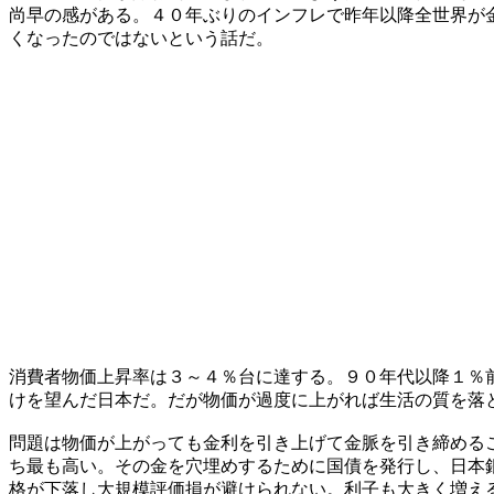
尚早の感がある。４０年ぶりのインフレで昨年以降全世界が
くなったのではないという話だ。
消費者物価上昇率は３～４％台に達する。９０年代以降１％
けを望んだ日本だ。だが物価が過度に上がれば生活の質を落
問題は物価が上がっても金利を引き上げて金脈を引き締める
ち最も高い。その金を穴埋めするために国債を発行し、日本
格が下落し大規模評価損が避けられない。利子も大きく増え