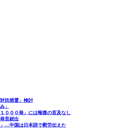
対抗措置」検討
み」
１０００発」には報復の言及なし
発言続出
」…中国は日本語で慰労伝えた