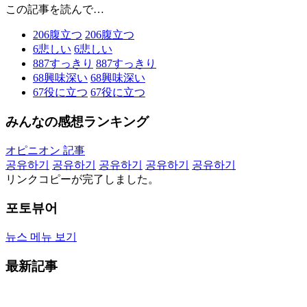
この記事を読んで…
206
腹立つ
206
腹立つ
6
悲しい
6
悲しい
887
すっきり
887
すっきり
68
興味深い
68
興味深い
67
役に立つ
67
役に立つ
みんなの感想ランキング
オピニオン 記事
공유하기
공유하기
공유하기
공유하기
공유하기
リンクコピーが完了しました。
포토뷰어
뉴스 메뉴 보기
最新記事