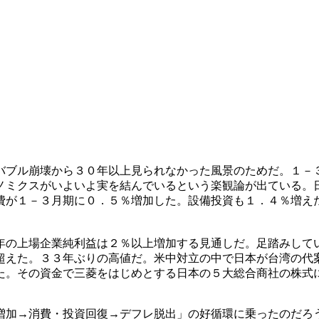
バブル崩壊から３０年以上見られなかった風景のためだ。１－
ノミクスがいよいよ実を結んでいるという楽観論が出ている。
費が１－３月期に０．５％増加した。設備投資も１．４％増え
。
年の上場企業純利益は２％以上増加する見通しだ。足踏みして
超えた。３３年ぶりの高値だ。米中対立の中で日本が台湾の代
た。その資金で三菱をはじめとする日本の５大総合商社の株式
増加→消費・投資回復→デフレ脱出」の好循環に乗ったのだろ