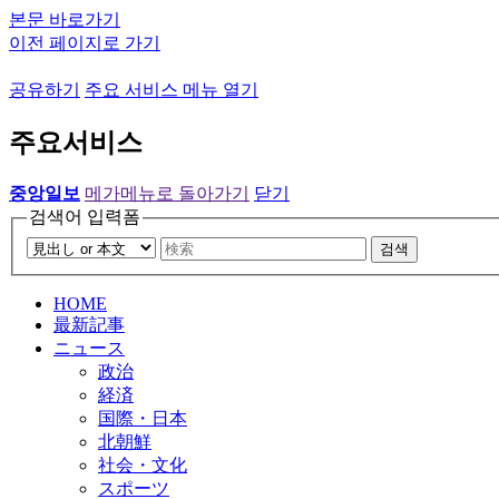
본문 바로가기
이전 페이지로 가기
공유하기
주요 서비스 메뉴 열기
주요서비스
중앙일보
메가메뉴로 돌아가기
닫기
검색어 입력폼
검색
HOME
最新記事
ニュース
政治
経済
国際・日本
北朝鮮
社会・文化
スポーツ