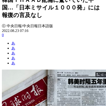
国…「日本ミサイル１０００発」には
報復の言及なし
ⓒ 中央日報/中央日報日本語版
2022.08.23 07:16
0
あ
あ
あ
あ
あ