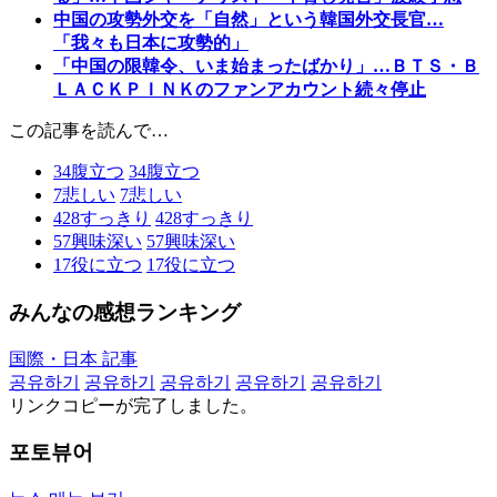
中国の攻勢外交を「自然」という韓国外交長官…
「我々も日本に攻勢的」
「中国の限韓令、いま始まったばかり」…ＢＴＳ・Ｂ
ＬＡＣＫＰＩＮＫのファンアカウント続々停止
この記事を読んで…
34
腹立つ
34
腹立つ
7
悲しい
7
悲しい
428
すっきり
428
すっきり
57
興味深い
57
興味深い
17
役に立つ
17
役に立つ
みんなの感想ランキング
国際・日本 記事
공유하기
공유하기
공유하기
공유하기
공유하기
リンクコピーが完了しました。
포토뷰어