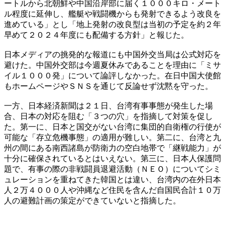
ートルから北朝鮮や中国沿岸部に届く１０００キロ・メート
ル程度に延伸し、艦艇や戦闘機からも発射できるよう改良を
進めている」とし「地上発射の改良型は当初の予定を約２年
早めて２０２４年度にも配備する方針」と報じた。
日本メディアの挑発的な報道にも中国外交当局は公式対応を
避けた。中国外交部は今週夏休みであることを理由に「ミサ
イル１０００発」について論評しなかった。在日中国大使館
もホームページやＳＮＳを通じて反論せず沈黙を守った。
一方、日本経済新聞は２１日、台湾有事事態が発生した場
合、日本の対応を阻む「３つの穴」を指摘して対策を促し
た。第一に、日本と国交がない台湾に集団的自衛権の行使が
可能な「存立危機事態」の適用が難しい。第二に、台湾と九
州の間にある南西諸島が防衛力の空白地帯で「継戦能力」が
十分に確保されているとはいえない。第三に、日本人保護問
題で、有事の際の非戦闘員退避活動（ＮＥＯ）についてシミ
ュレーションを重ねてきた韓国とは違い、台湾内の在外日本
人２万４０００人や沖縄など住民を含んだ自国民合計１０万
人の避難計画の策定ができていないと指摘した。