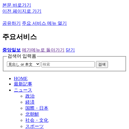
본문 바로가기
이전 페이지로 가기
공유하기
주요 서비스 메뉴 열기
주요서비스
중앙일보
메가메뉴로 돌아가기
닫기
검색어 입력폼
검색
HOME
最新記事
ニュース
政治
経済
国際・日本
北朝鮮
社会・文化
スポーツ