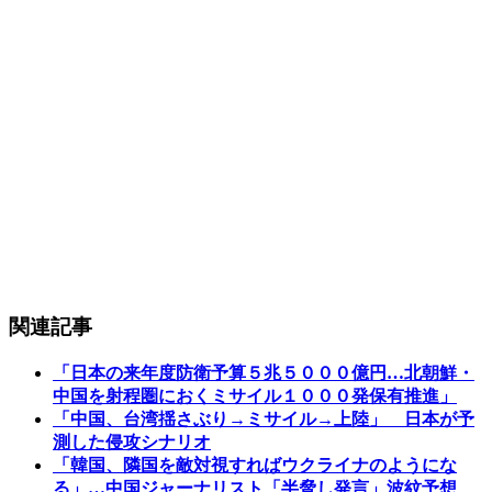
関連記事
「日本の来年度防衛予算５兆５０００億円…北朝鮮・
中国を射程圏におくミサイル１０００発保有推進」
「中国、台湾揺さぶり→ミサイル→上陸」 日本が予
測した侵攻シナリオ
「韓国、隣国を敵対視すればウクライナのようにな
る」…中国ジャーナリスト「半脅し発言」波紋予想