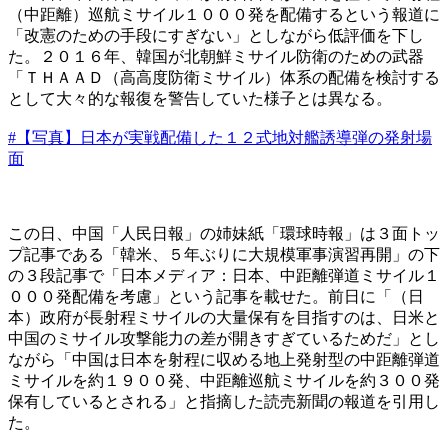
（中距離）巡航ミサイル１０００発を配備するという報道に
「改憲のための手段にすぎない」としながら低評価を下し
た。２０１６年、韓国が北朝鮮ミサイル防衛のための武器
「ＴＨＡＡＤ（高高度防衛ミサイル）体系の配備を検討する
として大々的な報復を警告していた様子とは異なる。
#【写真】日本が実戦配備した１２式地対艦誘導弾の発射場
面
この日、中国「人民日報」の姉妹紙「環球時報」は３面トッ
プ記事である「韓米、５年ぶりに大規模軍事演習再開」の下
の３段記事で「日本メディア：日本、中距離弾道ミサイル１
０００発配備を考慮」という記事を載せた。前日に「（日
本）政府が長射程ミサイルの大量保有を目指すのは、日米と
中国のミサイル攻撃能力の差が開きすぎているためだ」とし
ながら「中国は日本を射程に収める地上発射型の中距離弾道
ミサイルを約１９００発、中距離巡航ミサイルを約３００発
保有しているとされる」と指摘した読売新聞の報道を引用し
た。