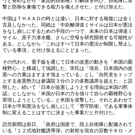
うと努めながら『集団的自衛権』の解除を叫び、自衛隊に攻
撃と防御を兼備できる能力を備えさせた」と付け加えた。
中国はＴＨＡＡＤの時とは違い、日本に対する報復には全く
言及しなかった。同紙は「中距離弾道ミサイルは日本が憲法
をなし崩しにするための手段の一つで、未来の日本は弾道ミ
サイル、原子力潜水艦、さらに空母を研究開発する可能性が
ある」としながら「これはすべて日本の憲法が制限し禁止し
ている事項」と付け加えるにとどまった。
その代わり、電子版を通じて日本の改憲の動きを「米国の覇
権野心」と構成して強調した。宋氏は「現在、日本国内の改
憲への力量はますます強まっている」とし「自民党をトップ
とする改憲勢力は参議院３分の２の多数議席を超えた」と説
明した。続いて「日本が改憲しようとする理由は米国の黙
認」としながら「米国が日本の力を借りて自らの覇権野心を
実現しようとしている」と米国を攻撃した。それとあわせて
日本が平和憲法をなし崩しにして「専守防衛」である軍事体
制に変えることはすでに決まった事案だと片付けた。
読売新聞は前日、「政府は国産で、陸上自衛隊に配備されて
いる『１２式地対艦誘導弾』の射程を現在の百数十キロ・メ