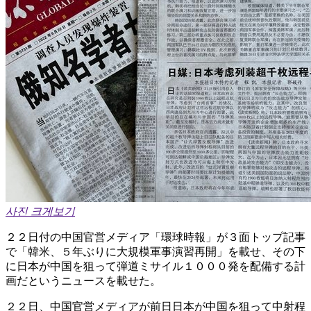
사진 크게보기
２２日付の中国官営メディア「環球時報」が３面トップ記事
で「韓米、５年ぶりに大規模軍事演習再開」を載せ、その下
に日本が中国を狙って弾道ミサイル１０００発を配備する計
画だというニュースを載せた。
２２日、中国官営メディアが前日日本が中国を狙って中射程