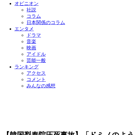
オピニオン
社説
コラム
日本関係のコラム
エンタメ
ドラマ
音楽
映画
アイドル
芸能一般
ランキング
アクセス
コメント
みんなの感想
【韓国梨泰院圧死事故】「ドミノのよ