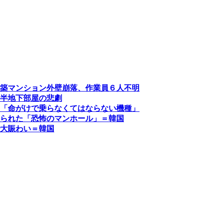
築マンション外壁崩落、作業員６人不明
半地下部屋の悲劇
「命がけで乗らなくてはならない機種」
られた「恐怖のマンホール」＝韓国
大賑わい＝韓国