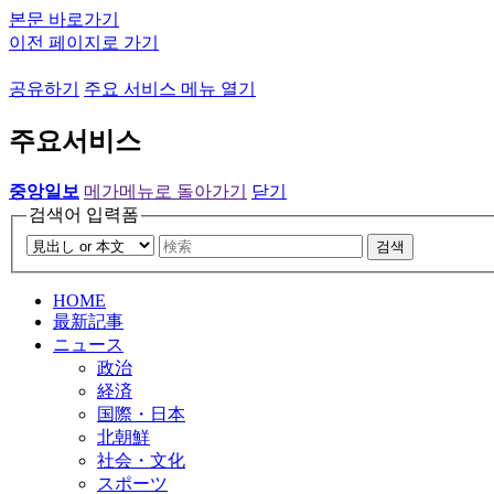
본문 바로가기
이전 페이지로 가기
공유하기
주요 서비스 메뉴 열기
주요서비스
중앙일보
메가메뉴로 돌아가기
닫기
검색어 입력폼
검색
HOME
最新記事
ニュース
政治
経済
国際・日本
北朝鮮
社会・文化
スポーツ