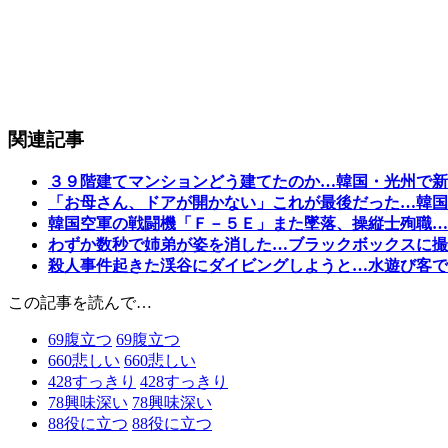
関連記事
３９階建てマンションどう建てたのか…韓国・光州で新
「お母さん、ドアが開かない」これが最後だった…韓国
韓国空軍の戦闘機「Ｆ－５Ｅ」また墜落、操縦士殉職…
わずか数秒で姉弟が姿を消した…ブラックボックスに撮
殺人事件起きた渓谷にダイビングしようと…水遊び客で
この記事を読んで…
69
腹立つ
69
腹立つ
660
悲しい
660
悲しい
428
すっきり
428
すっきり
78
興味深い
78
興味深い
88
役に立つ
88
役に立つ