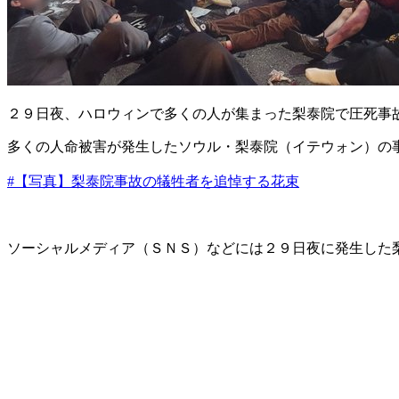
２９日夜、ハロウィンで多くの人が集まった梨泰院で圧死事
多くの人命被害が発生したソウル・梨泰院（イテウォン）の
#【写真】梨泰院事故の犠牲者を追悼する花束
ソーシャルメディア（ＳＮＳ）などには２９日夜に発生した