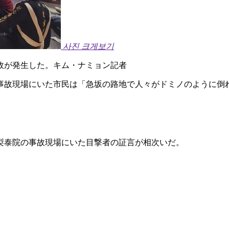
사진 크게보기
故が発生した。キム・ナミョン記者
事故現場にいた市民は「急坂の路地で人々がドミノのように倒
梨泰院の事故現場にいた目撃者の証言が相次いだ。