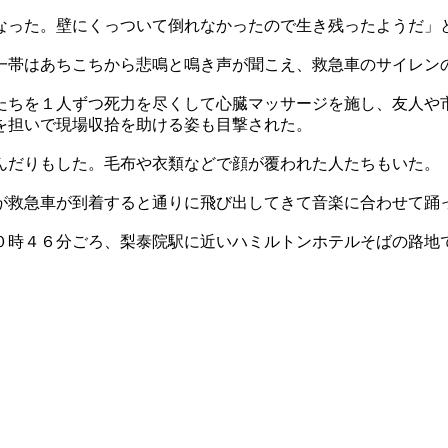
なった。壁にくっついて倒れなかったので生き残ったようだ」
一帯はあちこちから悲鳴と鳴き声が聞こえ、救急車のサイレン
たちを１人ずつ死力を尽くして心臓マッサージを施し、友人や
を担いで現場収拾を助ける姿も目撃された。
んだりもした。毛布や衣類などで顔が覆われた人たちもいた。
が救急車が到着すると通りに飛び出してきて音楽に合わせて踊
０時４６分ごろ、梨泰院駅に近いハミルトンホテルそばの路地