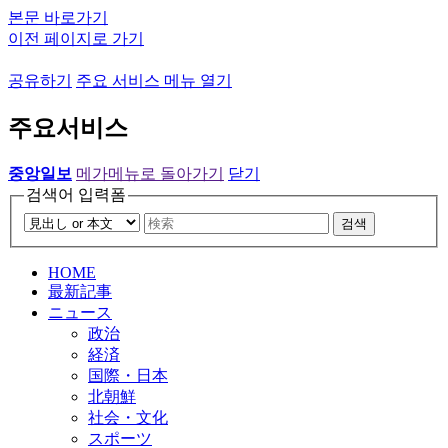
본문 바로가기
이전 페이지로 가기
공유하기
주요 서비스 메뉴 열기
주요서비스
중앙일보
메가메뉴로 돌아가기
닫기
검색어 입력폼
검색
HOME
最新記事
ニュース
政治
経済
国際・日本
北朝鮮
社会・文化
スポーツ