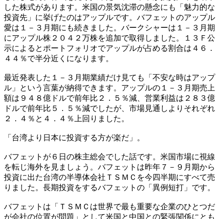
した株式があります。米国の景気沈滞の懸念にも「魅力的な
投資先」に挙げたのはアップルです。バフェットのアップル
愛は１－３月期にも続きました。バークシャーは１－３月期
にアップル株２０４２万株を追加で取得しました。１３Ｆ公
示によるとポートフォリオでアップルが占める割合は４６．
４４％で半分近くになります。
最近発表した１－３月期業績だけ見ても「不安な時はアップ
ル」という言葉が納得できます。アップルの１－３月期売上
額は９４８億ドルで前年比２．５％減、営業利益は２８３億
ドルで前年比５．５％減でしたが、市場見通しよりそれぞれ
２．４％と４．４％上回りました。
「台湾より日本に投資する方が楽だ」。
バフェットが６日の株主総会でした話です。米国市場に視線
を転じ海外を見ましょう。バフェットは昨年７－９月期から
投資に出た台湾の半導体会社ＴＳＭＣを今四半期にすべて売
りました。長期投資をするバフェットの「異例短打」です。
バフェットは「ＴＳＭＣは世界で最も重要な企業のひとつだ
が会社の位置が問題」として米国と中国との緊張関係にとも