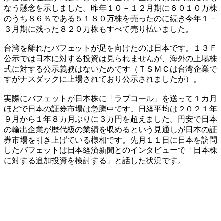
なう懸念を示しました。昨年１０－１２月期に６０１０万株
のうち８６％である５１８０万株を売ったのに続き今年１－
３月期に残った８２０万株もすべて売り払いました。
台湾を離れたバフェットが足を向けたのは日本です。１３Ｆ
公示では日本に対する投資は見られませんが、海外の上場株
式に対する公示義務はないためです（ＴＳＭＣは台湾企業で
すがナスダックに上場されており公示されましたが）。
実際にバフェットが日本株に「ラブコール」を送って１カ月
ほどで日本の証券市場は急騰中です。日経平均は２０２１年
９月から１年８カ月ぶりに３万円を超えました。円安で日本
の輸出企業が歴代級の業績を収めるという見通しが日本の証
券市場を引き上げている様相です。先月１１日に日本を訪問
したバフェットは日本経済新聞とのインタビューで「日本株
に対する追加投資を検討する」と話した状況です。