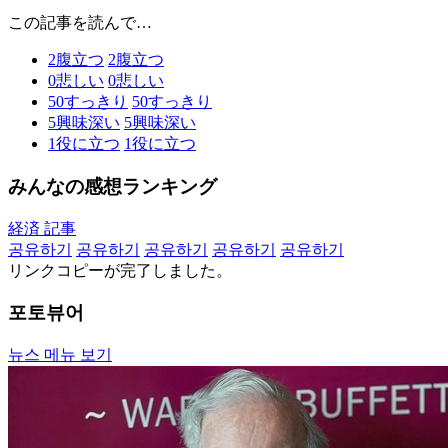
この記事を読んで…
2
腹立つ
2
腹立つ
0
悲しい
0
悲しい
50
すっきり
50
すっきり
5
興味深い
5
興味深い
1
役に立つ
1
役に立つ
みんなの感想ランキング
経済 記事
공유하기
공유하기
공유하기
공유하기
공유하기
リンクコピーが完了しました。
포토뷰어
뉴스 메뉴 보기