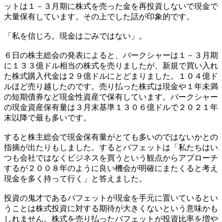
ットは１－３月期に株式を売った金を再投資しないで現金で
大量保有しています。その上でした話が印象的です。
「私を信じろ。現金はごみではない」。
６日の株主総会の発表によると、バークシャーは１－３月期
に１３３億ドル相当の株式を売りましたが、新規で買い入れ
た株式購入代金は２９億ドルにとどまりました。１０４億ド
ルほど売り越したのです。売り払った株式は現金や１年未満
の短期債券など現金性資産で保有しています。バークシャー
の現金資産保有量は３月末基準１３０６億ドルで２０２１年
末以降で最も多いです。
すると株主総会で現金保有量がとても多いのではないかとの
指摘が出たりもしました。するとバフェットは「私たちはい
つも会社ではなくビジネスを買うという観点からアプローチ
するが２００８年のように良い機会が明確にまたくると考え
現金を多く持って行く」と答えました。
投資の鬼才であるバフェットが現金を手元に置いているとい
うことは株式投資に対する期待が大きくないという意味かも
しれません。株式を売り払ったバフェットが投資比率を増や