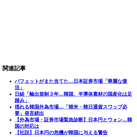
関連記事
バフェットがまた当てた…日本証券市場「華麗な復
活」
日経「輸出規制３年…韓国、半導体素材の国産化は足
踏み」
揺れる韓国外為市場…「韓米・韓日通貨スワップ必
要」発言続出
【外為市場・証券市場緊急診断】日本円とウォン…韓
国の対応は
【社説】日本円の危機が韓国に与える警告