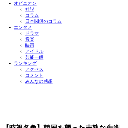
オピニオン
社説
コラム
日本関係のコラム
エンタメ
ドラマ
音楽
映画
アイドル
芸能一般
ランキング
アクセス
コメント
みんなの感想
【時視各角】韓国を襲った未熟な先進