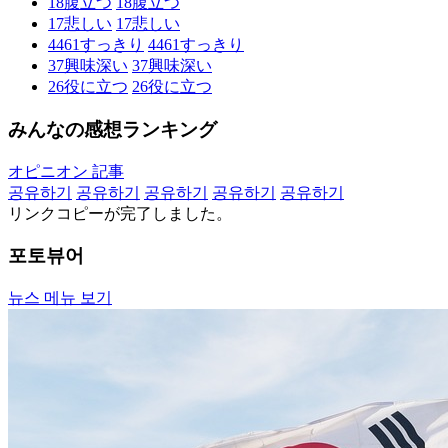
18
腹立つ
18
腹立つ
17
悲しい
17
悲しい
4461
すっきり
4461
すっきり
37
興味深い
37
興味深い
26
役に立つ
26
役に立つ
みんなの感想ランキング
オピニオン 記事
공유하기
공유하기
공유하기
공유하기
공유하기
リンクコピーが完了しました。
포토뷰어
뉴스 메뉴 보기