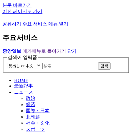
본문 바로가기
이전 페이지로 가기
공유하기
주요 서비스 메뉴 열기
주요서비스
중앙일보
메가메뉴로 돌아가기
닫기
검색어 입력폼
검색
HOME
最新記事
ニュース
政治
経済
国際・日本
北朝鮮
社会・文化
スポーツ