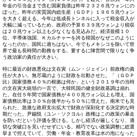
年金の引当金まで含む国家負債は昨年２３２６兆ウォンにの
ぼった。昨年の実質国内総生産（ＧＤＰ）１９６５兆ウォン
を大きく超える。今年は低成長トンネルに入って税金収入が
大幅に減っているため、政府の予算６３９兆ウォンより税収
は２０兆ウォン以上も少なくなる見込みだ。経済規模１０
位、半導体強国、Ｋカルチャーを誇る韓国がなぜこのように
なったのか。国民に過ちはない。今でもメキシコを除いて世
界で最も長時間の勤務をする。要するに陣営間で限りなく争
う政治家の責任が大きい。
特に最近の財政悪化は文在寅（ムン・ジェイン）前政権の責
任が大きい。無尽蔵のように財政を出動させた。「（ＧＤＰ
比）国家債務４０％の根拠は何か」という２０１９年の当時
の文在寅大統領の一言で、大韓民国の健全財政基調は崩れ
た。在任５年間で国家債務が４００兆ウォン以上も増え、国
家債務比率は３０％台後半から５０％に増えた。南米でも見
られた、急激な政府支出拡大で財政が深刻化する決定的な時
期だった。尹錫悦（ユン・ソクヨル）政権はこの政策の暴走
を防いだという評価を受ける。しかし経済が厳しくなり、適
切な突破口を見いだせずにいる。精巧でない政策調整に総選
挙まで控えていて、労働・年金・教育改革は水の泡になった