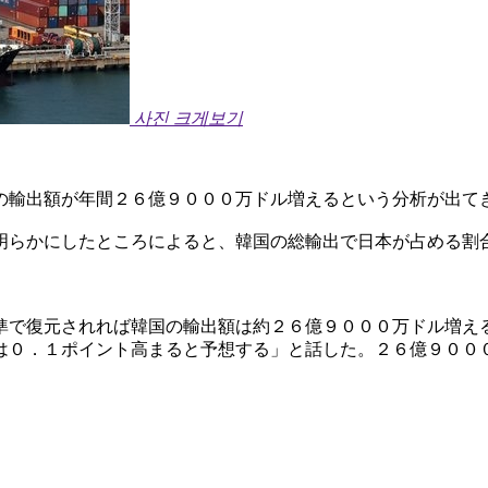
사진 크게보기
の輸出額が年間２６億９０００万ドル増えるという分析が出て
明らかにしたところによると、韓国の総輸出で日本が占める割
。
準で復元されれば韓国の輸出額は約２６億９０００万ドル増え
は０．１ポイント高まると予想する」と話した。２６億９００