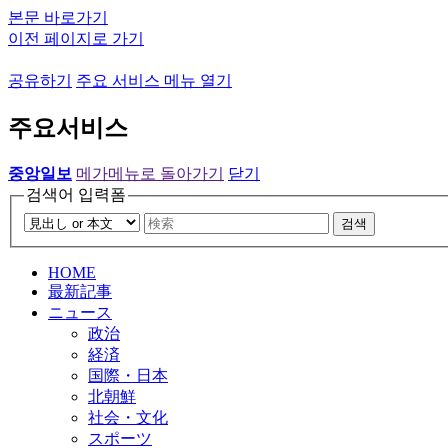
본문 바로가기
이전 페이지로 가기
공유하기
주요 서비스 메뉴 열기
주요서비스
중앙일보
메가메뉴로 돌아가기
닫기
검색어 입력폼
검색
HOME
最新記事
ニュース
政治
経済
国際・日本
北朝鮮
社会・文化
スポーツ