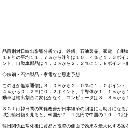
品目別対日輸出影響分析では、鉄鋼、石油製品、家電、自動
１８年の平均１１．７％から昨年は１０．４％と１．３ポイ
ント、自動車部品は４．０％から２．２％に１．８ポイント
◇鉄鋼・石油製品・家電など恩恵予想
このほか無線通信は３．０％から２．０％に１．０ポイント
４％から０．２％に０．２ポイント、半導体が１．１％から
動車は輸出割合に変化がなく、コンピュータは３．３％から
ＳＧＩは韓日間の関係改善が日本経済の回復にも助けになる
域別輸出額を見ると、韓国が７．１兆円で中国の１９．０兆
韓日関係正常化後に貿易と投資の側面で効果を最大化する案