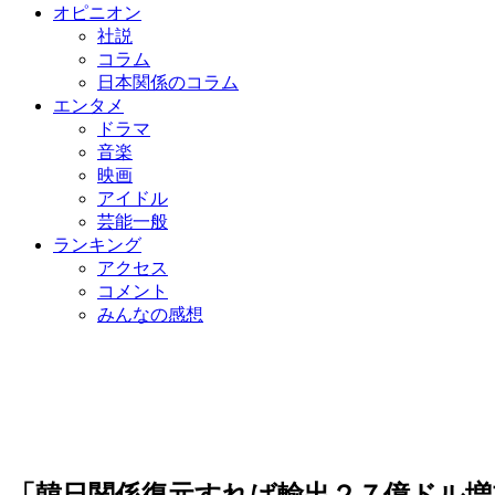
オピニオン
社説
コラム
日本関係のコラム
エンタメ
ドラマ
音楽
映画
アイドル
芸能一般
ランキング
アクセス
コメント
みんなの感想
「韓日関係復元すれば輸出２７億ドル増