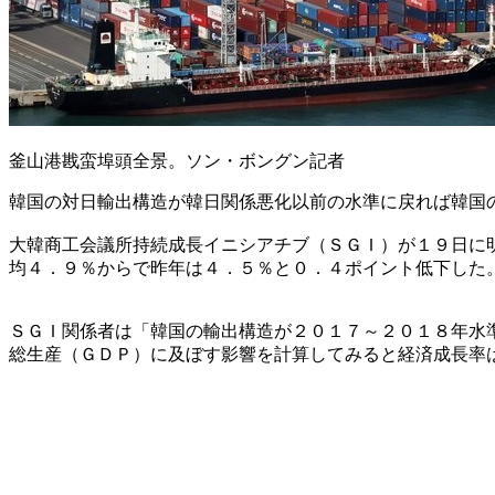
釜山港戡蛮埠頭全景。ソン・ボングン記者
韓国の対日輸出構造が韓日関係悪化以前の水準に戻れば韓国
大韓商工会議所持続成長イニシアチブ（ＳＧＩ）が１９日に
均４．９％からで昨年は４．５％と０．４ポイント低下した
ＳＧＩ関係者は「韓国の輸出構造が２０１７～２０１８年水
総生産（ＧＤＰ）に及ぼす影響を計算してみると経済成長率