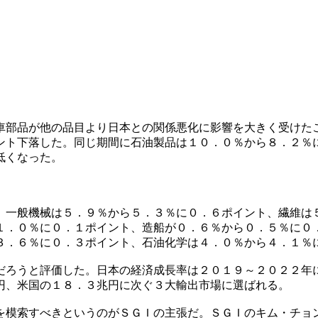
車部品が他の品目より日本との関係悪化に影響を大きく受けた
ント下落した。同じ期間に石油製品は１０．０％から８．２％
低くなった。
、一般機械は５．９％から５．３％に０．６ポイント、繊維は
１．０％に０．１ポイント、造船が０．６％から０．５％に０
３．６％に０．３ポイント、石油化学は４．０％から４．１％
だろうと評価した。日本の経済成長率は２０１９～２０２２年
円、米国の１８．３兆円に次ぐ３大輸出市場に選ばれる。
を模索すべきというのがＳＧＩの主張だ。ＳＧＩのキム・チョ