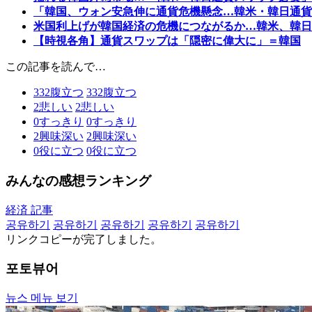
「韓国、ウォン安急伸に通貨危機懸念…韓米・韓日通貨
米国利上げが韓国経済の危機につながるか…韓米、韓日
【時視各角】通貨スワップは「隠密に偉大に」＝韓国
この記事を読んで…
332
腹立つ
332
腹立つ
2
悲しい
2
悲しい
0
すっきり
0
すっきり
2
興味深い
2
興味深い
0
役に立つ
0
役に立つ
みんなの感想ランキング
経済 記事
공유하기
공유하기
공유하기
공유하기
공유하기
リンクコピーが完了しました。
포토뷰어
뉴스 메뉴 보기