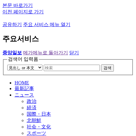
본문 바로가기
이전 페이지로 가기
공유하기
주요 서비스 메뉴 열기
주요서비스
중앙일보
메가메뉴로 돌아가기
닫기
검색어 입력폼
검색
HOME
最新記事
ニュース
政治
経済
国際・日本
北朝鮮
社会・文化
スポーツ