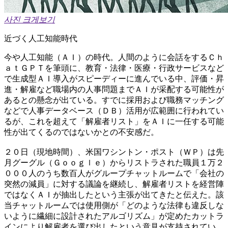
사진 크게보기
近づく人工知能時代
今や人工知能（ＡＩ）の時代。人間のように会話をするＣｈ
ａｔＧＰＴを筆頭に、教育・法律・医療・行政サービスなど
で生成型ＡＩ導入がスピーディーに進んでいる中、評価・昇
進・解雇など職場内の人事問題までＡＩが采配する可能性が
あるとの懸念が出ている。すでに採用および職務マッチング
などで人事データベース（ＤＢ）活用が広範囲に行われてい
るが、これを超えて「解雇者リスト」をＡＩに一任する可能
性が出てくるのではないかとの不安感だ。
２０日（現地時間）、米国ワシントン・ポスト（ＷＰ）は先
月グーグル（Ｇｏｏｇｌｅ）からリストラされた職員１万２
０００人のうち数百人がグループチャットルームで「会社の
突然の減員」に対する議論を継続し、解雇者リストを経営陣
ではなくＡＩが抽出したという主張が出てきたと伝えた。該
当チャットルームでは使用側が「どのような法律も違反しな
いように繊細に設計されたアルゴリズム」が定めたカットラ
インにより解雇者を選び出したという意見が支持されてい