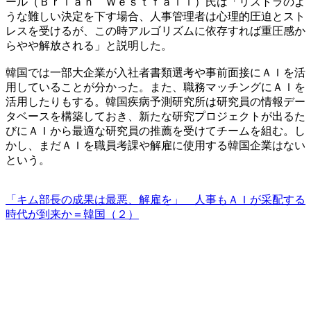
ール（Ｂｒｉａｎ Ｗｅｓｔｆａｌｌ）氏は「リストラのよ
うな難しい決定を下す場合、人事管理者は心理的圧迫とスト
レスを受けるが、この時アルゴリズムに依存すれば重圧感か
らやや解放される」と説明した。
韓国では一部大企業が入社者書類選考や事前面接にＡＩを活
用していることが分かった。また、職務マッチングにＡＩを
活用したりもする。韓国疾病予測研究所は研究員の情報デー
タベースを構築しておき、新たな研究プロジェクトが出るた
びにＡＩから最適な研究員の推薦を受けてチームを組む。し
かし、まだＡＩを職員考課や解雇に使用する韓国企業はない
という。
「キム部長の成果は最悪、解雇を」 人事もＡＩが采配する
時代が到来か＝韓国（２）