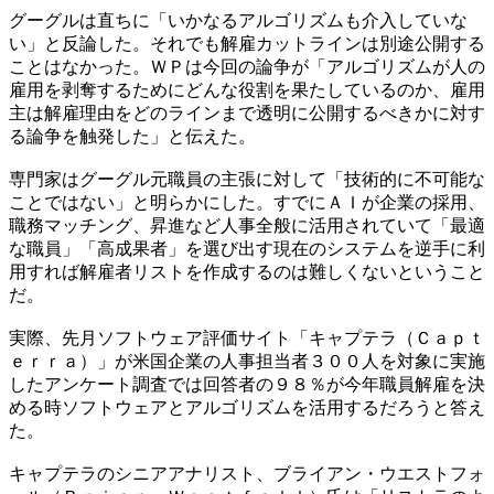
グーグルは直ちに「いかなるアルゴリズムも介入していな
い」と反論した。それでも解雇カットラインは別途公開する
ことはなかった。ＷＰは今回の論争が「アルゴリズムが人の
雇用を剥奪するためにどんな役割を果たしているのか、雇用
主は解雇理由をどのラインまで透明に公開するべきかに対す
る論争を触発した」と伝えた。
専門家はグーグル元職員の主張に対して「技術的に不可能な
ことではない」と明らかにした。すでにＡＩが企業の採用、
職務マッチング、昇進など人事全般に活用されていて「最適
な職員」「高成果者」を選び出す現在のシステムを逆手に利
用すれば解雇者リストを作成するのは難しくないということ
だ。
実際、先月ソフトウェア評価サイト「キャプテラ（Ｃａｐｔ
ｅｒｒａ）」が米国企業の人事担当者３００人を対象に実施
したアンケート調査では回答者の９８％が今年職員解雇を決
める時ソフトウェアとアルゴリズムを活用するだろうと答え
た。
キャプテラのシニアアナリスト、ブライアン・ウエストフォ