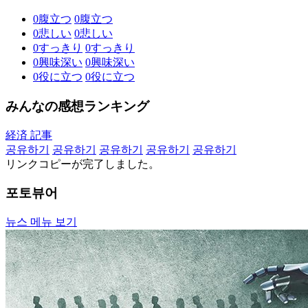
0
腹立つ
0
腹立つ
0
悲しい
0
悲しい
0
すっきり
0
すっきり
0
興味深い
0
興味深い
0
役に立つ
0
役に立つ
みんなの感想ランキング
経済 記事
공유하기
공유하기
공유하기
공유하기
공유하기
リンクコピーが完了しました。
포토뷰어
뉴스 메뉴 보기