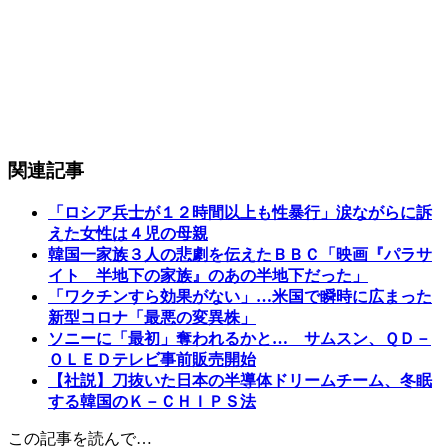
関連記事
「ロシア兵士が１２時間以上も性暴行」涙ながらに訴
えた女性は４児の母親
韓国一家族３人の悲劇を伝えたＢＢＣ「映画『パラサ
イト 半地下の家族』のあの半地下だった」
「ワクチンすら効果がない」…米国で瞬時に広まった
新型コロナ「最悪の変異株」
ソニーに「最初」奪われるかと… サムスン、ＱＤ－
ＯＬＥＤテレビ事前販売開始
【社説】刀抜いた日本の半導体ドリームチーム、冬眠
する韓国のＫ－ＣＨＩＰＳ法
この記事を読んで…