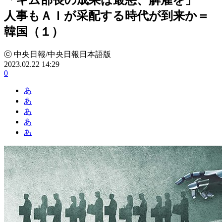
人事もＡＩが采配する時代が到来か＝
韓国（１）
ⓒ 中央日報/中央日報日本語版
2023.02.22 14:29
0
あ
あ
あ
あ
あ