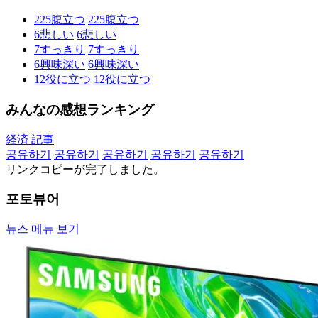
225
腹立つ
225
腹立つ
6
悲しい
6
悲しい
7
すっきり
7
すっきり
6
興味深い
6
興味深い
12
役に立つ
12
役に立つ
みんなの感想ランキング
経済 記事
공유하기
공유하기
공유하기
공유하기
공유하기
リンクコピーが完了しました。
포토뷰어
뉴스 메뉴 보기