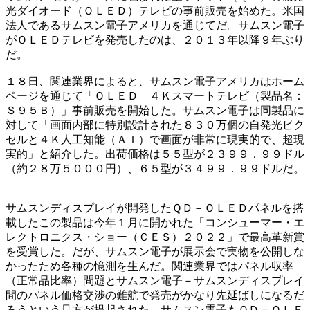
光ダイオード（ＯＬＥＤ）テレビの事前販売を始めた。米国
法人であるサムスン電子アメリカを通じてだ。サムスン電子
がＯＬＥＤテレビを発売したのは、２０１３年以降９年ぶり
だ。
１８日、関連業界によると、サムスン電子アメリカはホーム
ページを通じて「ＯＬＥＤ ４Ｋスマートテレビ（製品名：
Ｓ９５Ｂ）」事前販売を開始した。サムスン電子は同製品に
対して「画面内部に特別設計された８３０万個の自発光ピク
セルと４Ｋ人工知能（ＡＩ）で画面が非常に現実的で、超現
実的」と紹介した。出荷価格は５５型が２３９９．９９ドル
（約２８万５０００円）、６５型が３４９９．９９ドルだ。
サムスンディスプレイが開発したＱＤ－ＯＬＥＤパネルを搭
載したこの製品は今年１月に開かれた「コンシューマー・エ
レクトロニクス・ショー（ＣＥＳ）２０２２」で最高革新賞
を受賞した。だが、サムスン電子が展示会で実物を公開しな
かったため各種の憶測を生んだ。関連業界ではパネル収率
（正常品比率）問題とサムスン電子－サムスンディスプレイ
間のパネル価格交渉の難航で発売がかなり先延ばしになるだ
ろうという見方が提起された。サムスン電子もＱＤ－ＯＬＥ