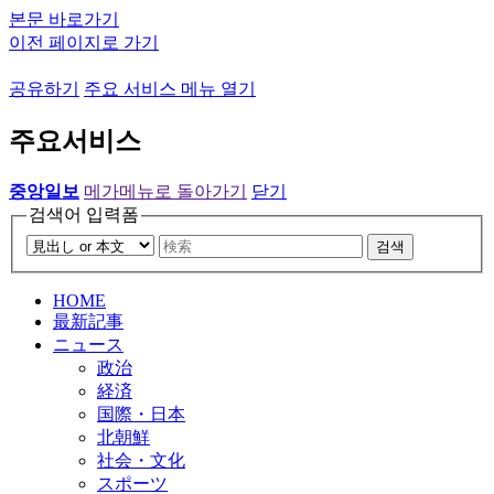
본문 바로가기
이전 페이지로 가기
공유하기
주요 서비스 메뉴 열기
주요서비스
중앙일보
메가메뉴로 돌아가기
닫기
검색어 입력폼
검색
HOME
最新記事
ニュース
政治
経済
国際・日本
北朝鮮
社会・文化
スポーツ