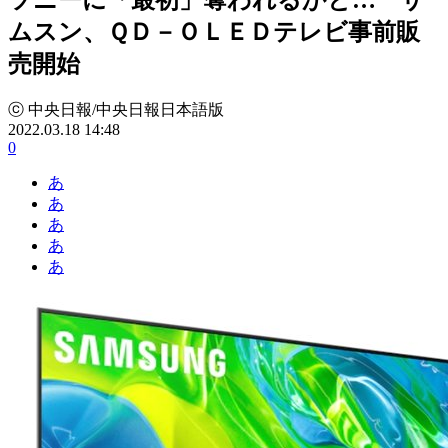
ムスン、ＱＤ－ＯＬＥＤテレビ事前販
売開始
ⓒ 中央日報/中央日報日本語版
2022.03.18 14:48
0
あ
あ
あ
あ
あ