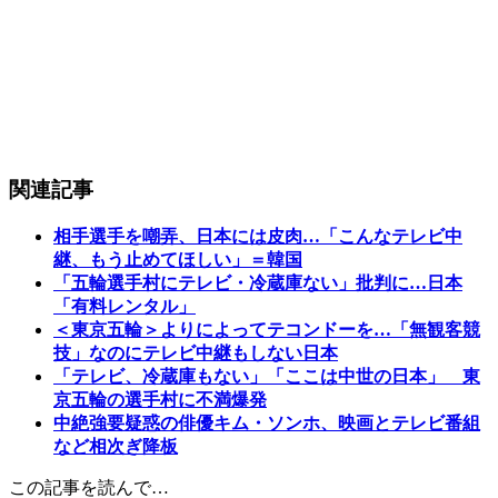
関連記事
相手選手を嘲弄、日本には皮肉…「こんなテレビ中
継、もう止めてほしい」＝韓国
「五輪選手村にテレビ・冷蔵庫ない」批判に…日本
「有料レンタル」
＜東京五輪＞よりによってテコンドーを…「無観客競
技」なのにテレビ中継もしない日本
「テレビ、冷蔵庫もない」「ここは中世の日本」 東
京五輪の選手村に不満爆発
中絶強要疑惑の俳優キム・ソンホ、映画とテレビ番組
など相次ぎ降板
この記事を読んで…