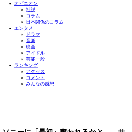
オピニオン
社説
コラム
日本関係のコラム
エンタメ
ドラマ
音楽
映画
アイドル
芸能一般
ランキング
アクセス
コメント
みんなの感想
ソニーに「最初」奪われるかと… サ