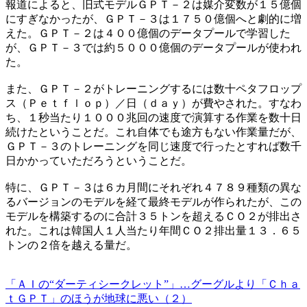
報道によると、旧式モデルＧＰＴ－２は媒介変数が１５億個
にすぎなかったが、ＧＰＴ－３は１７５０億個へと劇的に増
えた。ＧＰＴ－２は４００億個のデータプールで学習した
が、ＧＰＴ－３では約５０００億個のデータプールが使われ
た。
また、ＧＰＴ－２がトレーニングするには数十ペタフロップ
ス（Ｐｅｔｆｌｏｐ）／日（ｄａｙ）が費やされた。すなわ
ち、１秒当たり１０００兆回の速度で演算する作業を数十日
続けたということだ。これ自体でも途方もない作業量だが、
ＧＰＴ－３のトレーニングを同じ速度で行ったとすれば数千
日かかっていただろうということだ。
特に、ＧＰＴ－３は６カ月間にそれぞれ４７８９種類の異な
るバージョンのモデルを経て最終モデルが作られたが、この
モデルを構築するのに合計３５トンを超えるＣＯ２が排出さ
れた。これは韓国人１人当たり年間ＣＯ２排出量１３．６５
トンの２倍を越える量だ。
「ＡＩの“ダーティシークレット”」…グーグルより「Ｃｈａ
ｔＧＰＴ」のほうが地球に悪い（２）