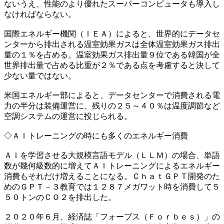
ないうえ、性能のより優れたスーパーコンピュータも導入し
なければならない。
国際エネルギー機関（ＩＥＡ）によると、世界的にデータセ
ンターから排出される温室効果ガスは全体温室効果ガス排出
量の１％を占める。温室効果ガス排出量９位である韓国が全
世界排出量で占める比重が２％である点を考慮すると決して
少ない量ではない。
米国エネルギー部によると、データセンターで消費される電
力の半分は装備運営に、残りの２５～４０％は温度調節など
空調システムの運営に投じられる。
◇ＡＩトレーニングの時にも多くのエネルギー消費
ＡＩを学習させる大規模言語モデル（ＬＬＭ）の場合、単語
数が幾何級数的に増えてＡＩトレーニングによるエネルギー
消費もそれだけ増えることになる。ＣｈａｔＧＰＴ開発のた
めのＧＰＴ－３教育では１２８７メガワット時を消費して５
５０トンのＣＯ２を排出した。
２０２０年６月、経済誌「フォーブス（Ｆｏｒｂｅｓ）」の