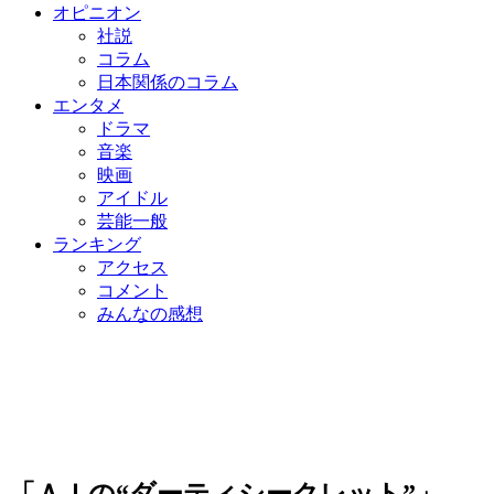
オピニオン
社説
コラム
日本関係のコラム
エンタメ
ドラマ
音楽
映画
アイドル
芸能一般
ランキング
アクセス
コメント
みんなの感想
「ＡＩの“ダーティシークレット”」…