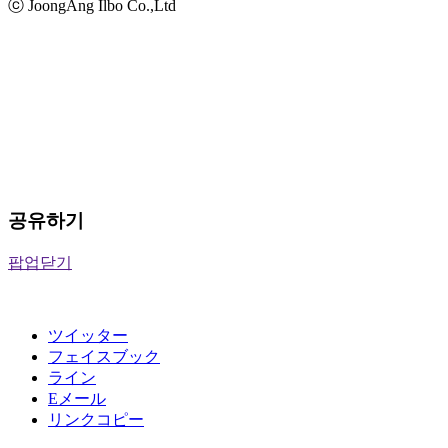
ⓒ JoongAng Ilbo Co.,Ltd
공유하기
팝업닫기
ツイッター
フェイスブック
ライン
Eメール
リンクコピー