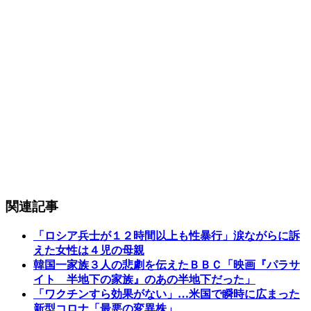
関連記事
「ロシア兵士が１２時間以上も性暴行」涙ながらに訴
えた女性は４児の母親
韓国一家族３人の悲劇を伝えたＢＢＣ「映画『パラサ
イト 半地下の家族』のあの半地下だった」
「ワクチンすら効果がない」…米国で瞬時に広まった
新型コロナ「最悪の変異株」