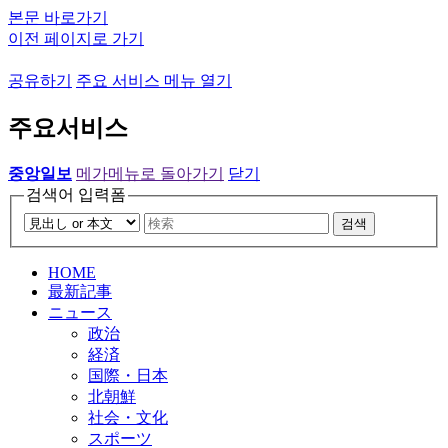
본문 바로가기
이전 페이지로 가기
공유하기
주요 서비스 메뉴 열기
주요서비스
중앙일보
메가메뉴로 돌아가기
닫기
검색어 입력폼
검색
HOME
最新記事
ニュース
政治
経済
国際・日本
北朝鮮
社会・文化
スポーツ