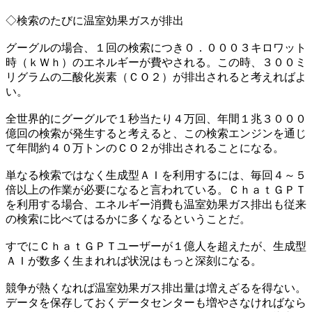
◇検索のたびに温室効果ガスが排出
グーグルの場合、１回の検索につき０．０００３キロワット
時（ｋＷｈ）のエネルギーが費やされる。この時、３００ミ
リグラムの二酸化炭素（ＣＯ２）が排出されると考えればよ
い。
全世界的にグーグルで１秒当たり４万回、年間１兆３０００
億回の検索が発生すると考えると、この検索エンジンを通じ
て年間約４０万トンのＣＯ２が排出されることになる。
単なる検索ではなく生成型ＡＩを利用するには、毎回４～５
倍以上の作業が必要になると言われている。ＣｈａｔＧＰＴ
を利用する場合、エネルギー消費も温室効果ガス排出も従来
の検索に比べてはるかに多くなるということだ。
すでにＣｈａｔＧＰＴユーザーが１億人を超えたが、生成型
ＡＩが数多く生まれれば状況はもっと深刻になる。
競争が熱くなれば温室効果ガス排出量は増えざるを得ない。
データを保存しておくデータセンターも増やさなければなら