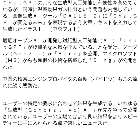
ＣｈａｔＧＰＴのような生成型人工知能は利便性を高めてく
れるが、同時に温室効果ガス排出という問題も内包してい
る。画像生成ＡＩツール「ＤＡＬＬＥ－２」に「ＣｈａｔＧ
ＰＴが変える未来」を表現するよう文章テキストを入力して
生成したイラスト。［中央フォト］
最近オープンＡＩが開発し対話型人工知能（ＡＩ）「Ｃｈａ
ｔＧＰＴ」が旋風的な人気を呼んでいることを受け、グーグ
ル（Ｇｏｏｇｌｅ）が「Ｂａｒｄ」を公開、マイクロソフト
（ＭＳ）からも類似の技術を搭載した「Ｂｉｎｇ」が公開さ
れた。
中国の検索エンジンプロバイダの百度（バイドウ）もこの流
れに続く態勢だ。
ユーザーの特定の要求に合わせて結果を生成する、いわゆる
「生成型（Ｇｅｎｅｒａｔｉｖｅ）ＡＩ」が先を争って公開
されている。ユーザーの立場ではより良い結果をよりスピー
ディーに手に入れられる点で嬉しいニュースだ。