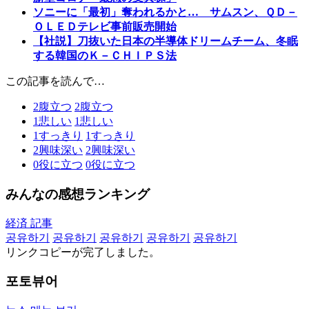
ソニーに「最初」奪われるかと… サムスン、ＱＤ－
ＯＬＥＤテレビ事前販売開始
【社説】刀抜いた日本の半導体ドリームチーム、冬眠
する韓国のＫ－ＣＨＩＰＳ法
この記事を読んで…
2
腹立つ
2
腹立つ
1
悲しい
1
悲しい
1
すっきり
1
すっきり
2
興味深い
2
興味深い
0
役に立つ
0
役に立つ
みんなの感想ランキング
経済 記事
공유하기
공유하기
공유하기
공유하기
공유하기
リンクコピーが完了しました。
포토뷰어