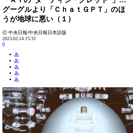
グーグルより「ＣｈａｔＧＰＴ」のほ
うが地球に悪い（１）
ⓒ 中央日報/中央日報日本語版
2023.02.14 15:33
0
あ
あ
あ
あ
あ