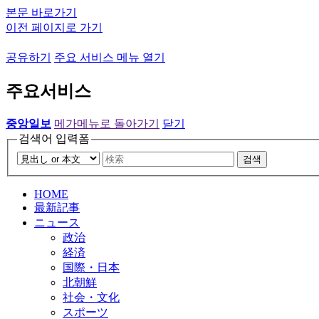
본문 바로가기
이전 페이지로 가기
공유하기
주요 서비스 메뉴 열기
주요서비스
중앙일보
메가메뉴로 돌아가기
닫기
검색어 입력폼
검색
HOME
最新記事
ニュース
政治
経済
国際・日本
北朝鮮
社会・文化
スポーツ