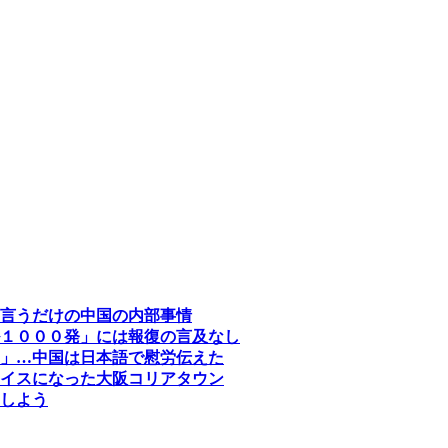
言うだけの中国の内部事情
１０００発」には報復の言及なし
」…中国は日本語で慰労伝えた
イスになった大阪コリアタウン
しよう