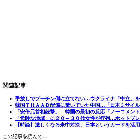
関連記事
手放しでプーチン側に立てない…ウクライナ「中立」を
韓国ＴＨＡＡＤ配備に驚いていた中国…「日本ミサイル
「安倍元首相銃撃」 韓国の最初の反応「ノーコメント
「危険な地域」に２０～３０代女性が行列…ホットプレ
【時論】激しくなる米中対決、日本というカードを活用
この記事を読んで…