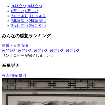
36
腹立つ
36
腹立つ
0
悲しい
0
悲しい
3
すっきり
3
すっきり
2
興味深い
2
興味深い
2
役に立つ
2
役に立つ
みんなの感想ランキング
国際・日本 記事
공유하기
공유하기
공유하기
공유하기
공유하기
リンクコピーが完了しました。
포토뷰어
뉴스 메뉴 보기