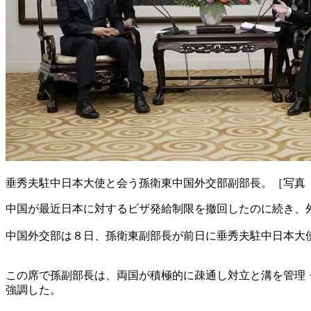
垂秀夫駐中日本大使と会う孫衛東中国外交部副部長。［写真
中国が最近日本に対するビザ発給制限を撤回したのに続き、
中国外交部は８日、孫衛東副部長が前日に垂秀夫駐中日本大
この席で孫副部長は、両国が積極的に疎通し対立と溝を管理
強調した。