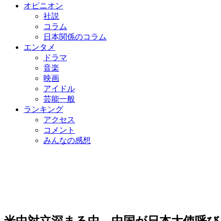
オピニオン
社説
コラム
日本関係のコラム
エンタメ
ドラマ
音楽
映画
アイドル
芸能一般
ランキング
アクセス
コメント
みんなの感想
米中対立深まる中、中国が日本大使呼び