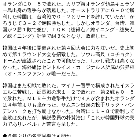
オランダに０－５で敗れた。カリブ海オランダ領島キュラソ
ー島出身の選手らが活躍した。オーストラリアに６－０で勝
利した韓国は、台湾戦で０－２とリードを許していたが、か
ろうじて３－２で逆転勝ちした。しかしオランダ、台湾、韓
国が２勝１敗で並び、ＴＱＢ（総得点／総イニング－総失点
／総イニング）計算で組３位となり、敗退した。
韓国は４年後に開催された第４回大会に力を注いだ。史上初
めて第１ラウンド大会を招致した。ソウル高尺（コチョク）
ドームが建設されたことで可能だった。しかし戦力は高くな
かった。海外組はセントルイス・カージナルス所属の呉昇桓
（オ・スンファン）が唯一だった。
韓国はまた初戦で敗れた。マイナー選手で構成されたイスラ
エルに苦戦し、延長戦の末１－２で敗れた。第２戦も０－５
で敗れた。ＭＬＢ主力遊撃手だけで４人が含まれたオランダ
は４年前よりも強かった。サムスン出身の投手リック・バン
デンハークも打ち崩せなかった。台湾に１１－８で勝利して
全敗は免れたが、解説委員の朴賛浩は「これが韓国野球の実
力でありレベル」と苦言を呈した。
◆６年ぶりの名誉回復は可能か