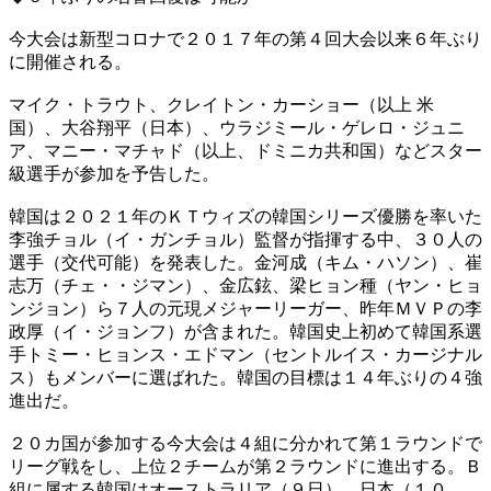
今大会は新型コロナで２０１７年の第４回大会以来６年ぶり
に開催される。
マイク・トラウト、クレイトン・カーショー（以上 米
国）、大谷翔平（日本）、ウラジミール・ゲレロ・ジュニ
ア、マニー・マチャド（以上、ドミニカ共和国）などスター
級選手が参加を予告した。
韓国は２０２１年のＫＴウィズの韓国シリーズ優勝を率いた
李強チョル（イ・ガンチョル）監督が指揮する中、３０人の
選手（交代可能）を発表した。金河成（キム・ハソン）、崔
志万（チェ・・ジマン）、金広鉉、梁ヒョン種（ヤン・ヒョ
ンジョン）ら７人の元現メジャーリーガー、昨年ＭＶＰの李
政厚（イ・ジョンフ）が含まれた。韓国史上初めて韓国系選
手トミー・ヒョンス・エドマン（セントルイス・カージナル
ス）もメンバーに選ばれた。韓国の目標は１４年ぶりの４強
進出だ。
２０カ国が参加する今大会は４組に分かれて第１ラウンドで
リーグ戦をし、上位２チームが第２ラウンドに進出する。Ｂ
組に属する韓国はオーストラリア（９日）、日本（１０