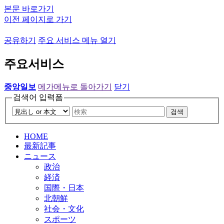
본문 바로가기
이전 페이지로 가기
공유하기
주요 서비스 메뉴 열기
주요서비스
중앙일보
메가메뉴로 돌아가기
닫기
검색어 입력폼
검색
HOME
最新記事
ニュース
政治
経済
国際・日本
北朝鮮
社会・文化
スポーツ