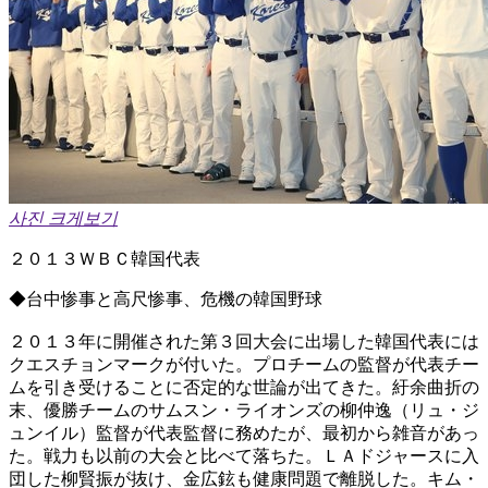
사진 크게보기
２０１３ＷＢＣ韓国代表
◆台中惨事と高尺惨事、危機の韓国野球
２０１３年に開催された第３回大会に出場した韓国代表には
クエスチョンマークが付いた。プロチームの監督が代表チー
ムを引き受けることに否定的な世論が出てきた。紆余曲折の
末、優勝チームのサムスン・ライオンズの柳仲逸（リュ・ジ
ュンイル）監督が代表監督に務めたが、最初から雑音があっ
た。戦力も以前の大会と比べて落ちた。ＬＡドジャースに入
団した柳賢振が抜け、金広鉉も健康問題で離脱した。キム・