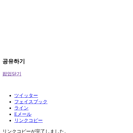
공유하기
팝업닫기
ツイッター
フェイスブック
ライン
Eメール
リンクコピー
リンクコピーが完了しました。