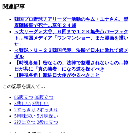
関連記事
韓国プロ野球チアリーダー活動のキム・ユナさん、梨
泰院惨事で死亡…享年２４歳
＜大リーグ＞大谷、６回まで１２Ｋ無失点パーフェク
ト…韓国メディア「ワンマンショー、また漫画を描い
た」
＜野球＞Ｕ－２３韓国代表、決勝で日本に敗れて銀メ
ダル
【時視各角】密なもの、法律で整理されないもの…韓
日が共に「真の勝者」になる道を探すべき
【時視各角】新駐日大使がやるべきこと
この記事を読んで…
86
腹立つ
86
腹立つ
3
悲しい
3
悲しい
2
すっきり
2
すっきり
5
興味深い
5
興味深い
2
役に立つ
2
役に立つ