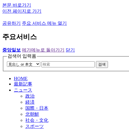
본문 바로가기
이전 페이지로 가기
공유하기
주요 서비스 메뉴 열기
주요서비스
중앙일보
메가메뉴로 돌아가기
닫기
검색어 입력폼
검색
HOME
最新記事
ニュース
政治
経済
国際・日本
北朝鮮
社会・文化
スポーツ