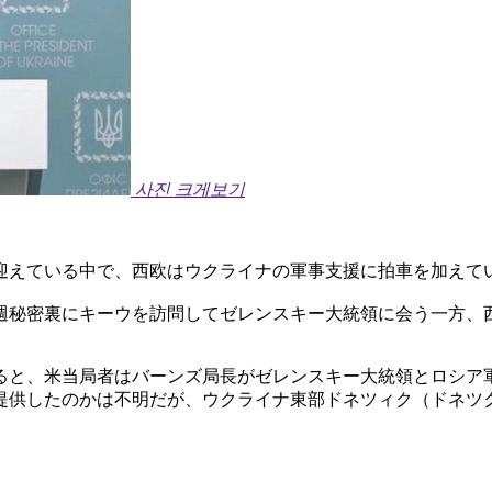
사진 크게보기
迎えている中で、西欧はウクライナの軍事支援に拍車を加えて
週秘密裏にキーウを訪問してゼレンスキー大統領に会う一方、
ると、米当局者はバーンズ局長がゼレンスキー大統領とロシア
提供したのかは不明だが、ウクライナ東部ドネツィク（ドネツ