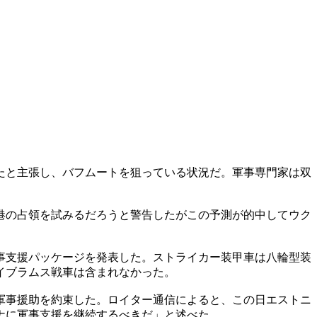
たと主張し、バフムートを狙っている状況だ。軍事専門家は双
港の占領を試みるだろうと警告したがこの予測が的中してウク
事支援パッケージを発表した。ストライカー装甲車は八輪型装
イブラムス戦車は含まれなかった。
軍事援助を約束した。ロイター通信によると、この日エストニ
ナに軍事支援を継続するべきだ」と述べた。