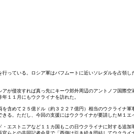
を行っている。ロシア軍はバフムートに近いソレダルを占領し
シアが侵攻すれば真っ先にキーウ郊外周辺のアントノフ国際空
昨年１１月にもウクライナを訪れた。
両を含めて２５億ドル（約３２２７億円）相当のウクライナ軍
できる。ただし、今回の支援にはウクライナが要請したＭ１エ
ド・エストニアなど１１カ国もこの日ウクライナに対する追加
長官らとの共同記者会見で「西側は引き続き団結してウクライ