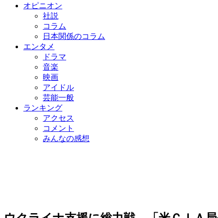
オピニオン
社説
コラム
日本関係のコラム
エンタメ
ドラマ
音楽
映画
アイドル
芸能一般
ランキング
アクセス
コメント
みんなの感想
ウクライナ支援に総力戦…「米ＣＩＡ局