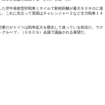
した空中発射型対戦車ミサイルで射程距離が最大６０キロに達
た。これに先立って英国はチャレンジャー２など主力戦車１４
必要だがドイツは戦争拡大を懸念して迷っている状況だ。ウク
トグループ」（ＵＤＣＧ）会議で議論される展望だ。
。