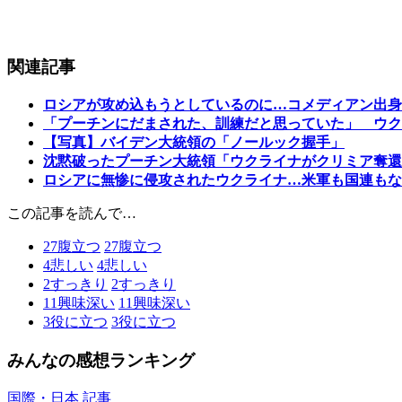
関連記事
ロシアが攻め込もうとしているのに…コメディアン出身
「プーチンにだまされた、訓練だと思っていた」 ウク
【写真】バイデン大統領の「ノールック握手」
沈黙破ったプーチン大統領「ウクライナがクリミア奪還
ロシアに無惨に侵攻されたウクライナ…米軍も国連もな
この記事を読んで…
27
腹立つ
27
腹立つ
4
悲しい
4
悲しい
2
すっきり
2
すっきり
11
興味深い
11
興味深い
3
役に立つ
3
役に立つ
みんなの感想ランキング
国際・日本 記事