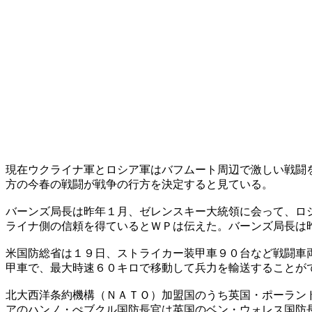
現在ウクライナ軍とロシア軍はバフムート周辺で激しい戦闘
方の今春の戦闘が戦争の行方を決定すると見ている。
バーンズ局長は昨年１月、ゼレンスキー大統領に会って、ロ
ライナ側の信頼を得ているとＷＰは伝えた。バーンズ局長は
米国防総省は１９日、ストライカー装甲車９０台など戦闘車
甲車で、最大時速６０キロで移動して兵力を輸送することが
北大西洋条約機構（ＮＡＴＯ）加盟国のうち英国・ポーラン
アのハンノ・ぺブクル国防長官は英国のベン・ウォレス国防