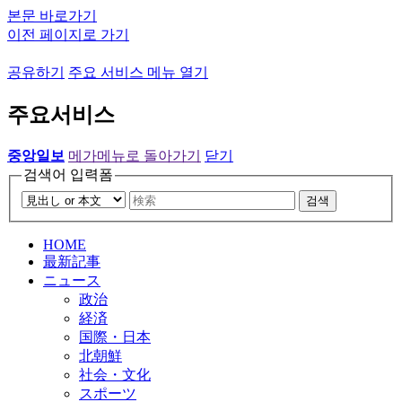
본문 바로가기
이전 페이지로 가기
공유하기
주요 서비스 메뉴 열기
주요서비스
중앙일보
메가메뉴로 돌아가기
닫기
검색어 입력폼
검색
HOME
最新記事
ニュース
政治
経済
国際・日本
北朝鮮
社会・文化
スポーツ