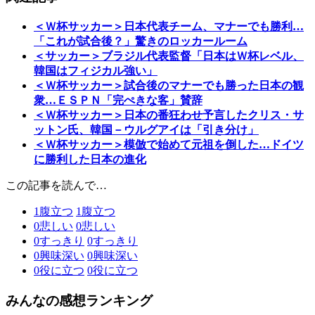
＜Ｗ杯サッカー＞日本代表チーム、マナーでも勝利…
「これが試合後？」驚きのロッカールーム
＜サッカー＞ブラジル代表監督「日本はＷ杯レベル、
韓国はフィジカル強い」
＜Ｗ杯サッカー＞試合後のマナーでも勝った日本の観
衆…ＥＳＰＮ「完ぺきな客」賛辞
＜Ｗ杯サッカー＞日本の番狂わせ予言したクリス・サ
ットン氏、韓国－ウルグアイは「引き分け」
＜Ｗ杯サッカー＞模倣で始めて元祖を倒した…ドイツ
に勝利した日本の進化
この記事を読んで…
1
腹立つ
1
腹立つ
0
悲しい
0
悲しい
0
すっきり
0
すっきり
0
興味深い
0
興味深い
0
役に立つ
0
役に立つ
みんなの感想ランキング