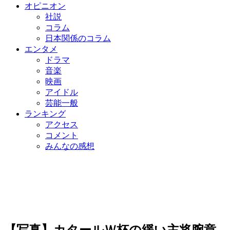
オピニオン
社説
コラム
日本関係のコラム
エンタメ
ドラマ
音楽
映画
アイドル
芸能一般
ランキング
アクセス
コメント
みんなの感想
【写真】カタールＷ杯の緩い主将腕章