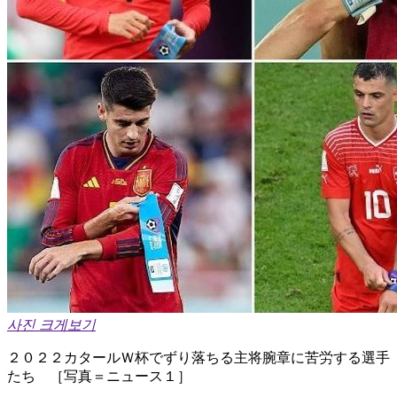
사진 크게보기
２０２２カタールＷ杯でずり落ちる主将腕章に苦労する選手
たち ［写真＝ニュース１］