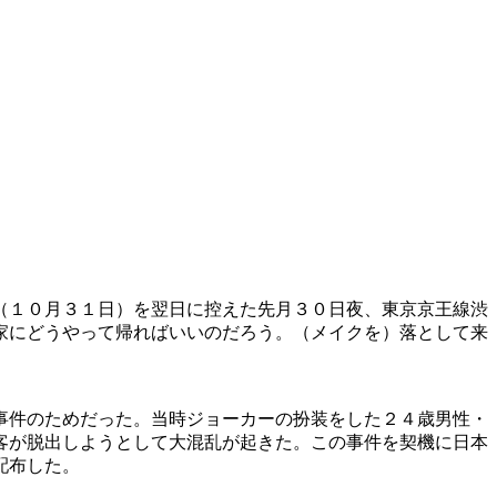
（１０月３１日）を翌日に控えた先月３０日夜、東京京王線渋
家にどうやって帰ればいいのだろう。（メイクを）落として来
事件のためだった。当時ジョーカーの扮装をした２４歳男性・
客が脱出しようとして大混乱が起きた。この事件を契機に日本
配布した。