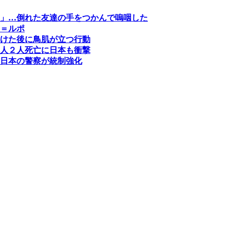
」…倒れた友達の手をつかんで嗚咽した
＝ルポ
けた後に鳥肌が立つ行動
人２人死亡に日本も衝撃
日本の警察が統制強化