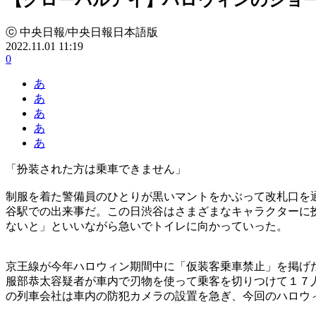
ⓒ 中央日報/中央日報日本語版
2022.11.01 11:19
0
あ
あ
あ
あ
あ
「扮装された方は乗車できません」
制服を着た警備員のひとりが黒いマントをかぶって改札口を
谷駅での出来事だ。この日渋谷はさまざまなキャラクターに
ないと」といいながら急いでトイレに向かっていった。
京王線が今年ハロウィン期間中に「仮装客乗車禁止」を掲げ
服部恭太容疑者が車内で刃物を使って乗客を切りつけて１７
の列車会社は車内の防犯カメラの設置を急ぎ、今回のハロウ