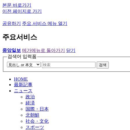
본문 바로가기
이전 페이지로 가기
공유하기
주요 서비스 메뉴 열기
주요서비스
중앙일보
메가메뉴로 돌아가기
닫기
검색어 입력폼
검색
HOME
最新記事
ニュース
政治
経済
国際・日本
北朝鮮
社会・文化
スポーツ