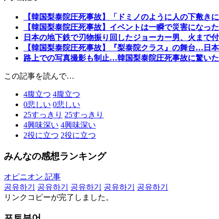
【韓国梨泰院圧死事故】「ドミノのように人の下敷きに
【韓国梨泰院圧死事故】イベントは一瞬で災害になった
日本の地下鉄で刃物振り回したジョーカー男、火まで付
【韓国梨泰院圧死事故】『梨泰院クラス』の舞台…日本
路上での写真撮影も制止…韓国梨泰院圧死事故に驚いた
この記事を読んで…
4
腹立つ
4
腹立つ
0
悲しい
0
悲しい
25
すっきり
25
すっきり
4
興味深い
4
興味深い
2
役に立つ
2
役に立つ
みんなの感想ランキング
オピニオン 記事
공유하기
공유하기
공유하기
공유하기
공유하기
リンクコピーが完了しました。
포토뷰어