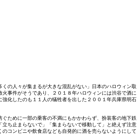
多くの人々が集まるが大きな混乱がない」日本のハロウィン取
放火事件がそうであり、２０１８年ハロウィンには渋谷で酒に
に強化したのも１１人の犠牲者を出した２００１年兵庫県明石
防ぐために一部の乗客の不満にもかかわらず、扮装客の地下鉄
「立ち止まらないで」「集まらないで移動して」と絶えず注意
くのコンビニや飲食店なども自発的に酒を売らないようにして