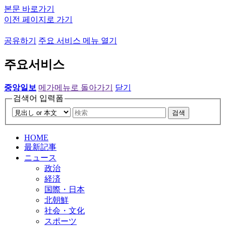
본문 바로가기
이전 페이지로 가기
공유하기
주요 서비스 메뉴 열기
주요서비스
중앙일보
메가메뉴로 돌아가기
닫기
검색어 입력폼
검색
HOME
最新記事
ニュース
政治
経済
国際・日本
北朝鮮
社会・文化
スポーツ