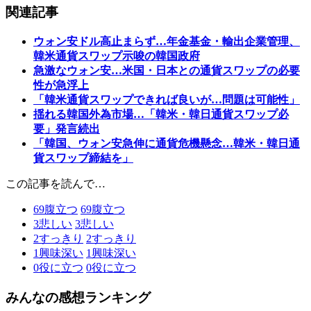
関連記事
ウォン安ドル高止まらず…年金基金・輸出企業管理、
韓米通貨スワップ示唆の韓国政府
急激なウォン安…米国・日本との通貨スワップの必要
性が急浮上
「韓米通貨スワップできれば良いが…問題は可能性」
揺れる韓国外為市場…「韓米・韓日通貨スワップ必
要」発言続出
「韓国、ウォン安急伸に通貨危機懸念…韓米・韓日通
貨スワップ締結を」
この記事を読んで…
69
腹立つ
69
腹立つ
3
悲しい
3
悲しい
2
すっきり
2
すっきり
1
興味深い
1
興味深い
0
役に立つ
0
役に立つ
みんなの感想ランキング