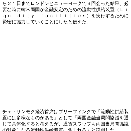
ら２１日までロンドンとニューヨークで３回会った結果、必
要な時に韓米両国が金融安定のための流動性供給装置（Ｌｉ
ｑｕｉｄｉｔｙ ｆａｃｉｌｉｔｉｅｓ）を実行するために
緊密に協力していくことにしたと伝えた。
チェ・サンモク経済首席はブリーフィングで「流動性供給装
置には多様なものがある」として「両国金融当局間協議を通
じて具体化すると考えるが、通貨スワップも両国当局間協議
の対象になる流動性供給装置に含まれる」と説明した。