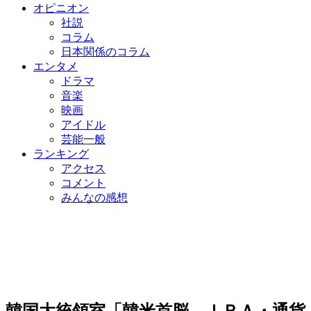
オピニオン
社説
コラム
日本関係のコラム
エンタメ
ドラマ
音楽
映画
アイドル
芸能一般
ランキング
アクセス
コメント
みんなの感想
韓国大統領室「韓米首脳、ＩＲＡ・通貨