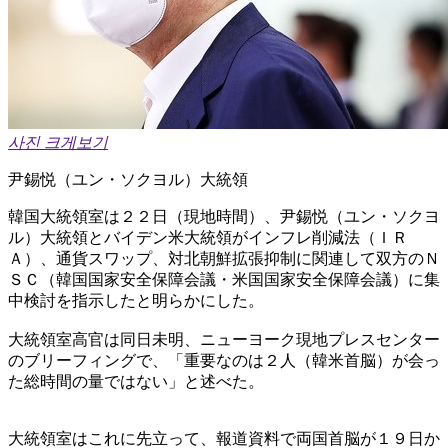
사진 크게보기
尹錫悦（ユン・ソクヨル）大統領
韓国大統領室は２２日（現地時間）、尹錫悦（ユン・ソクヨ
ル）大統領とバイデン米大統領がインフレ削減法（ＩＲ
Ａ）、通貨スワップ、対北朝鮮拡張抑制に関連して双方のＮ
ＳＣ（韓国国家安全保障会議・米国国家安全保障会議）に集
中検討を指示したと明らかにした。
大統領室高官は同日未明、ニューヨーク現地プレスセンター
のブリーフィングで、「重要なのは２人（韓米首脳）が会っ
た総時間の量ではない」と述べた。
大統領室はこれに先立って、報道資料で両国首脳が１９日か