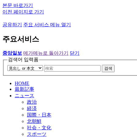
본문 바로가기
이전 페이지로 가기
공유하기
주요 서비스 메뉴 열기
주요서비스
중앙일보
메가메뉴로 돌아가기
닫기
검색어 입력폼
검색
HOME
最新記事
ニュース
政治
経済
国際・日本
北朝鮮
社会・文化
スポーツ