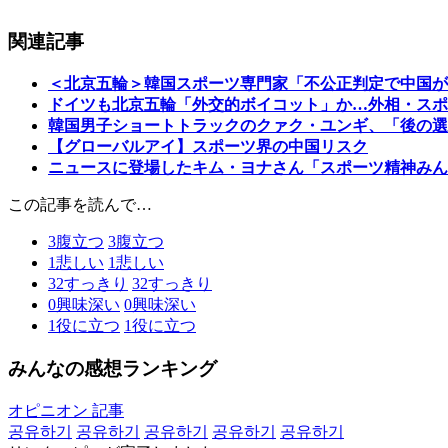
関連記事
＜北京五輪＞韓国スポーツ専門家「不公正判定で中国が
ドイツも北京五輪「外交的ボイコット」か…外相・スポ
韓国男子ショートトラックのクァク・ユンギ、「後の選
【グローバルアイ】スポーツ界の中国リスク
ニュースに登場したキム・ヨナさん「スポーツ精神みん
この記事を読んで…
3
腹立つ
3
腹立つ
1
悲しい
1
悲しい
32
すっきり
32
すっきり
0
興味深い
0
興味深い
1
役に立つ
1
役に立つ
みんなの感想ランキング
オピニオン 記事
공유하기
공유하기
공유하기
공유하기
공유하기