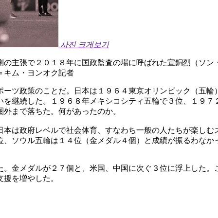
사진 크게보기
側の主張で２０１８年に国政監査の場に呼ばれた宣銅烈（ソン
＝キム・ヨンオク記者
ポーツ政策のことだ。日本は１９６４東京オリンピック（五輪
いを継続した。１９６８年メキシコシティ五輪で３位、１９７
圏外まで落ちた。何があったのか。
日本は政府レベルで社会体育、すなわち一般の人たちが楽しむ
位、ソウル五輪は１４位（金メダル４個）と成績が振るわなか
た。金メダルが２７個と、米国、中国に次ぐ３位に浮上した。
支援を増やした。