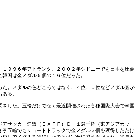
、１９９６年アトランタ、２００２年シドニーでも日本を圧倒
で韓国は金メダル６個の１６位だった。
った。メダルの色どころではなく、４位、５位などメダル圏か
もある。
問をした。五輪だけでなく最近開催された各種国際大会で韓国
ジアサッカー連盟（ＥＡＦＦ）Ｅ－１選手権（東アジアカッ
冬季五輪でもショートトラックで金メダル２個を獲得しただけ
い種目でメダルを獲得したのとは完全に違う姿だった。平昌五