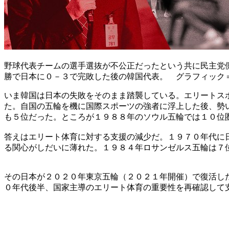
野球代表チームの選手選抜が不公正だったという共に民主党
勝で日本に０－３で完敗した後の韓国代表。 グラフィック
いま韓国は日本の失敗をそのまま踏襲している。エリートス
た。自国の五輪を機に国際スポーツの強者に浮上した後、勢
も５位だった。ところが１９８８年のソウル五輪では１０位
答えはエリート体育に対する支援の減少だ。１９７０年代に
る関心がしだいに薄れた。１９８４年ロサンゼルス五輪は７
その日本が２０２０年東京五輪（２０２１年開催）で復活し
０年代後半、国家主導のエリート体育の重要性を再確認して