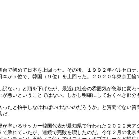
舞台で初めて日本を上回った。その後、１９９２年バルセロナ
日本が５位で、韓国（９位）を上回った。２０２０年東京五輪
し訳ない」と頭を下げたが、最近は社会の雰囲気が急激に変わ
れが悪いということではない。しかし明確にしておくべき部分
入ったと拍手しなければいけないのだろうか」と質問でない質
葉だ。
督が率いるサッカー韓国代表が愛知県で行われた２０２２東ア
３で敗れていたが、連続で完敗を喫したのだ。今年２月の北京
ピョンチャン）五輪（７位）ではスキー・ボブスレーなど幅広