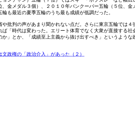
位、金メダル３個）、２０１０年バンクーバー五輪（５位、金
五輪も最近の夏季五輪のうち最も成績が低調だった。
省や批判の声があまり聞かれない点だ。さらに東京五輪では４
れば「時代は変わった。エリート体育でなく大衆が直接する社
のか」とか、「成績至上主義から抜け出すべき」というような
は文政権の「政治介入」があった（２）