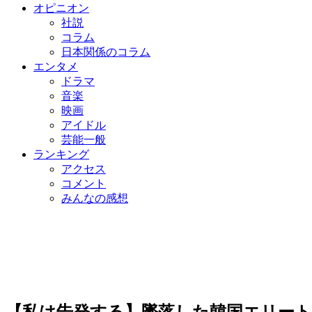
オピニオン
社説
コラム
日本関係のコラム
エンタメ
ドラマ
音楽
映画
アイドル
芸能一般
ランキング
アクセス
コメント
みんなの感想
【私は告発する】墜落した韓国エリート