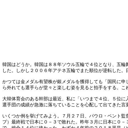
韓国はどうか。韓国は８８年ソウル五輪で４位となり、五輪
した。しかし２００６年アテネ五輪でまた順位が逆転した。
かつては金メダル有望株が銀メダルを獲得しても「国民に申
ら外れても選手らが堂々と楽しむ姿を見ると拍手をする。こ
大韓体育会のある幹部は最近、私に「いつまで４位、５位に
選手団の成績が急激に落ちていることを心配して出てきた言
いくつか例を挙げてみよう。７月２７日、パウロ・ベント監
プ）最終戦で日本に０－３で敗れた。昨年３月に日本に０－
で、総合１４位に終わった。わずか４年前の２０１８平昌（