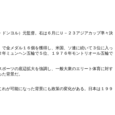
・ドンヨル）元監督。右は６月にＵ－２３アジアカップ準々決
）で金メダル１６個を獲得し、米国、ソ連に続いて３位に入っ
２年ミュンヘン五輪で５位、１９７６年モントリオール五輪で
スポーツの底辺拡大を強調し、一般大衆のエリート体育に対す
った背景だ。
これが可能になった背景にも政策の変化がある。日本は１９９