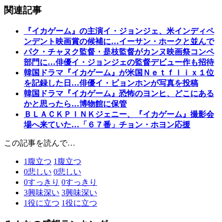
関連記事
『イカゲーム』の主演イ・ジョンジェ、米インディペ
ンデント映画賞の候補に…イーサン・ホークと並んで
パク・チャヌク監督・是枝監督がカンヌ映画祭コンペ
部門に…俳優イ・ジョンジェの監督デビュー作も招待
韓国ドラマ『イカゲーム』が米国Ｎｅｔｆｌｉｘ１位
を記録した日…俳優イ・ビョンホンが写真を投稿
韓国ドラマ『イカゲーム』恐怖のヨンヒ、どこにある
かと思ったら…博物館に保管
ＢＬＡＣＫＰＩＮＫジェニー、『イカゲーム』撮影会
場へ来ていた…「６７番」チョン・ホヨン応援
この記事を読んで…
1
腹立つ
1
腹立つ
0
悲しい
0
悲しい
0
すっきり
0
すっきり
3
興味深い
3
興味深い
1
役に立つ
1
役に立つ