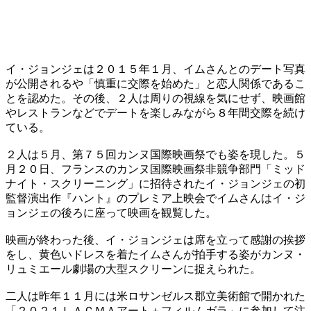
イ・ジョンジェは２０１５年１月、イムさんとのデート写真
が公開されるや「慎重に交際を始めた」と恋人関係であるこ
とを認めた。その後、２人は周りの視線を気にせず、映画館
やレストランなどでデートを楽しみながら８年間交際を続け
ている。
２人は５月、第７５回カンヌ国際映画祭でも姿を現した。５
月２０日、フランスのカンヌ国際映画祭非競争部門「ミッド
ナイト・スクリーニング」に招待されたイ・ジョンジェの初
監督演出作『ハント』のプレミア上映会でイムさんはイ・ジ
ョンジェの後ろに座って映画を観覧した。
映画が終わった後、イ・ジョンジェは席を立って感謝の挨拶
をし、黄色いドレスを着たイムさんが拍手する姿がカンヌ・
リュミエール劇場の大型スクリーンに捉えられた。
二人は昨年１１月には米ロサンゼルス郡立美術館で開かれた
「２０２１ＬＡＣＭＡアート＋フィルムガラ」に参加して注