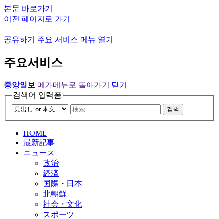
본문 바로가기
이전 페이지로 가기
공유하기
주요 서비스 메뉴 열기
주요서비스
중앙일보
메가메뉴로 돌아가기
닫기
검색어 입력폼
검색
HOME
最新記事
ニュース
政治
経済
国際・日本
北朝鮮
社会・文化
スポーツ