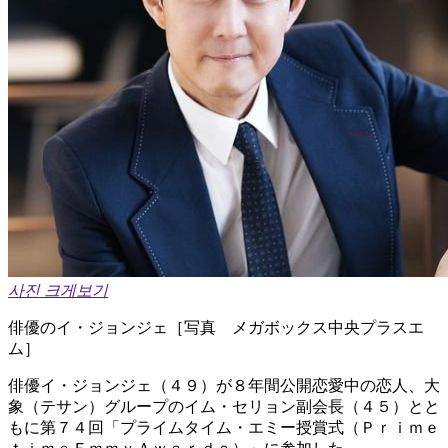
사진 크게보기
俳優のイ・ジョンジェ［写真 メガボックス中央プラスエ
ム］
俳優イ・ジョンジェ（４９）が８年間公開恋愛中の恋人、大
象（テサン）グループのイム・セリョン副会長（４５）とと
もに第７４回「プライムタイム・エミー授賞式（Ｐｒｉｍｅ