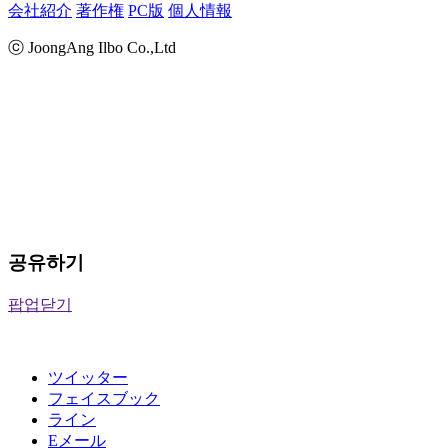
会社紹介
著作権
PC版
個人情報
ⓒ JoongAng Ilbo Co.,Ltd
공유하기
팝업닫기
ツイッター
フェイスブック
ライン
Eメール