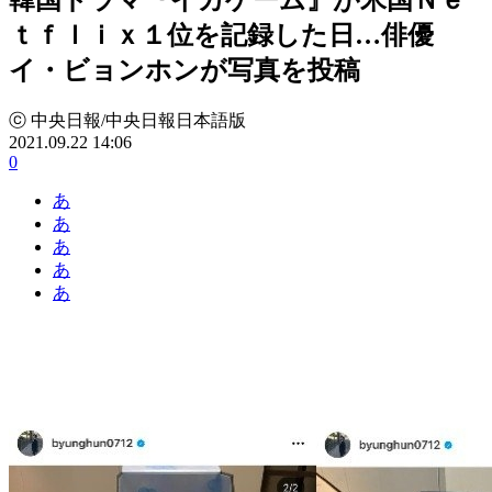
ｔｆｌｉｘ１位を記録した日…俳優
イ・ビョンホンが写真を投稿
ⓒ 中央日報/中央日報日本語版
2021.09.22 14:06
0
あ
あ
あ
あ
あ