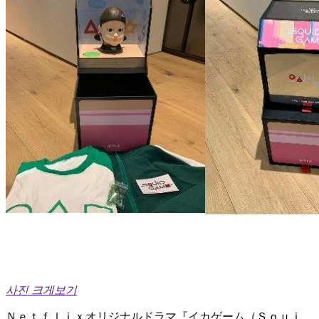
사진 크게보기
Ｎｅｔｆｌｉｘオリジナルドラマ『イカゲーム（Ｓｑｕｉ