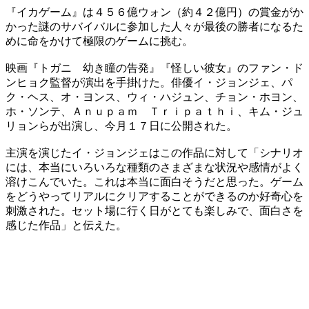
『イカゲーム』は４５６億ウォン（約４２億円）の賞金がか
かった謎のサバイバルに参加した人々が最後の勝者になるた
めに命をかけて極限のゲームに挑む。
映画『トガニ 幼き瞳の告発』『怪しい彼女』のファン・ド
ンヒョク監督が演出を手掛けた。俳優イ・ジョンジェ、パ
ク・ヘス、オ・ヨンス、ウィ・ハジュン、チョン・ホヨン、
ホ・ソンテ、Ａｎｕｐａｍ Ｔｒｉｐａｔｈｉ、キム・ジュ
リョンらが出演し、今月１７日に公開された。
主演を演じたイ・ジョンジェはこの作品に対して「シナリオ
には、本当にいろいろな種類のさまざまな状況や感情がよく
溶けこんでいた。これは本当に面白そうだと思った。ゲーム
をどうやってリアルにクリアすることができるのか好奇心を
刺激された。セット場に行く日がとても楽しみで、面白さを
感じた作品」と伝えた。