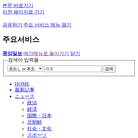
본문 바로가기
이전 페이지로 가기
공유하기
주요 서비스 메뉴 열기
주요서비스
중앙일보
메가메뉴로 돌아가기
닫기
검색어 입력폼
검색
HOME
最新記事
ニュース
政治
経済
国際・日本
北朝鮮
社会・文化
スポーツ