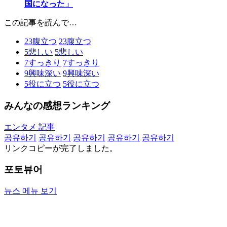
国になった」
この記事を読んで…
23
腹立つ
23
腹立つ
5
悲しい
5
悲しい
7
すっきり
7
すっきり
9
興味深い
9
興味深い
5
役に立つ
5
役に立つ
みんなの感想ランキング
エンタメ 記事
공유하기
공유하기
공유하기
공유하기
공유하기
リンクコピーが完了しました。
포토뷰어
뉴스 메뉴 보기