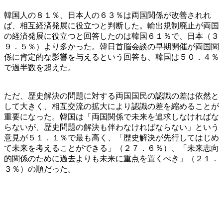
韓国人の８１％、日本人の６３％は両国関係が改善されれ
ば、相互経済発展に役立つと判断した。輸出規制廃止が両国
の経済発展に役立つと回答したのは韓国６１％で、日本（３
９．５％）より多かった。韓日首脳会談の早期開催が両国関
係に肯定的な影響を与えるという回答も、韓国は５０．４％
で過半数を超えた。
ただ、歴史解決の問題に対する両国国民の認識の差は依然と
して大きく、相互交流の拡大により認識の差を縮めることが
重要になった。韓国は「両国関係で未来を追求しなければな
らないが、歴史問題の解決も伴わなければならない」という
意見が５１．１％で最も高く、「歴史解決が先行してはじめ
て未来を考えることができる」（２７．６％）、「未来志向
的関係のために過去よりも未来に重点を置くべき」（２１．
３％）の順だった。