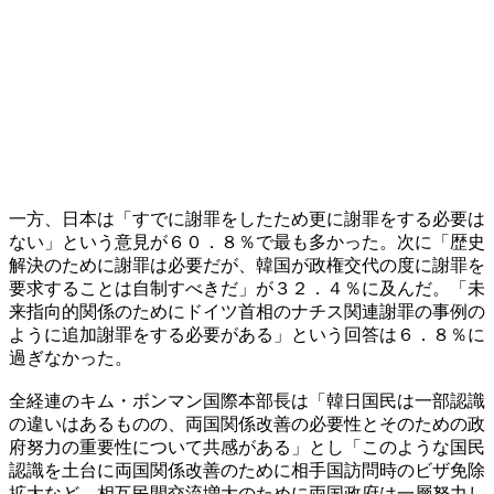
一方、日本は「すでに謝罪をしたため更に謝罪をする必要は
ない」という意見が６０．８％で最も多かった。次に「歴史
解決のために謝罪は必要だが、韓国が政権交代の度に謝罪を
要求することは自制すべきだ」が３２．４％に及んだ。「未
来指向的関係のためにドイツ首相のナチス関連謝罪の事例の
ように追加謝罪をする必要がある」という回答は６．８％に
過ぎなかった。
全経連のキム・ボンマン国際本部長は「韓日国民は一部認識
の違いはあるものの、両国関係改善の必要性とそのための政
府努力の重要性について共感がある」とし「このような国民
認識を土台に両国関係改善のために相手国訪問時のビザ免除
拡大など、相互民間交流増大のために両国政府は一層努力し