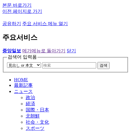
본문 바로가기
이전 페이지로 가기
공유하기
주요 서비스 메뉴 열기
주요서비스
중앙일보
메가메뉴로 돌아가기
닫기
검색어 입력폼
검색
HOME
最新記事
ニュース
政治
経済
国際・日本
北朝鮮
社会・文化
スポーツ