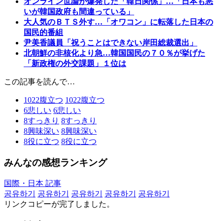
オンライン世論が爆発した「韓日関係」…「日本も悪
いが韓国政府も間違っている」
大人気のＢＴＳ外す…「オワコン」に転落した日本の
国民的番組
尹美香議員「祝うことはできない岸田総裁選出」
北朝鮮の非核化より急…韓国国民の７０％が挙げた
「新政権の外交課題」１位は
この記事を読んで…
1022
腹立つ
1022
腹立つ
6
悲しい
6
悲しい
8
すっきり
8
すっきり
8
興味深い
8
興味深い
8
役に立つ
8
役に立つ
みんなの感想ランキング
国際・日本 記事
공유하기
공유하기
공유하기
공유하기
공유하기
リンクコピーが完了しました。