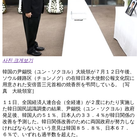
사진 크게보기
韓国の尹錫悦（ユン・ソクヨル）大統領が７月１２日午後、
ソウル鍾路区（チョンノグ）の在韓日本大使館公報文化院に
用意された安倍晋三元首相の焼香所を弔問している。［写
真 大統領室］
１１日、全国経済人連合会（全経連）が２度にわたり実施し
た韓日国民認識調査の結果、尹錫悦（ユン・ソクヨル）政府
発足後、韓国人の５１％、日本人の３３．４％が韓日関係の
改善を予測した。韓日関係改善のために両国政府が努力しな
ければならないという意見は韓国８５．８％、日本６７．
６％で、いずれも過半数を超えた。