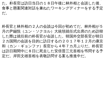
た。朴長官は訪日当日の１８日午後に林外相と会談した後、
食事と懸案関連対話を兼ねたワーキングディナーをする予定
だ。
朴長官と林外相の２人の会談は今回が初めてだ。林外相が５
月の尹錫悦（ユン・ソクヨル）大統領就任式出席のため訪韓
した際は就任前の朴長官が会談した。韓国外交部長官が韓日
２カ国間の会談を目的に訪日するの２０１７年１２月の康京
和（カン・ギョンファ）長官から４年７カ月ぶりだ。朴長官
は訪日期間中に８日に死去した安倍晋三元首相を弔問する予
定だ。岸田文雄首相を表敬訪問する案も推進中だ。