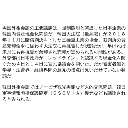
両国外相会談の主要議題は、強制徴用と関連した日本企業の
韓国内資産現金化問題だ。韓国大法院（最高裁）が２０１８
年１１月に賠償判決を下した三菱重工業の場合、裁判所の資
産売却命令に従わず大法院に再抗告した状態だが、早ければ
来月にも再抗告が棄却され売却が進められる可能性がある。
外交部は日本政府が「レッドライン」と認識する現金化を防
ぐため４日と１４日に官民協議会を開いた。だが被害者側と
学界・法曹界・経済界間の意見の接点は見いだせていない状
態だ。
韓日外相会談ではノービザ観光再開など人的交流問題、韓日
軍事情報包括保護協定（ＧＳＯＭＩＡ）復元なども議論され
るとみられる。