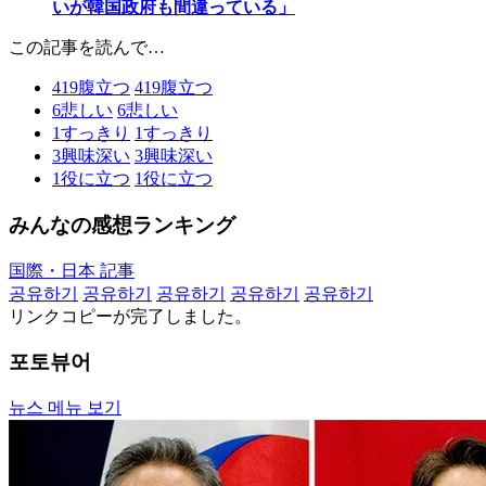
いが韓国政府も間違っている」
この記事を読んで…
419
腹立つ
419
腹立つ
6
悲しい
6
悲しい
1
すっきり
1
すっきり
3
興味深い
3
興味深い
1
役に立つ
1
役に立つ
みんなの感想ランキング
国際・日本 記事
공유하기
공유하기
공유하기
공유하기
공유하기
リンクコピーが完了しました。
포토뷰어
뉴스 메뉴 보기