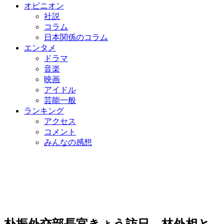
オピニオン
社説
コラム
日本関係のコラム
エンタメ
ドラマ
音楽
映画
アイドル
芸能一般
ランキング
アクセス
コメント
みんなの感想
朴振外交部長官きょう訪日、林外相と