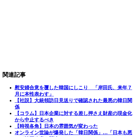
関連記事
慰安婦合意を覆した韓国にしこり 「岸田氏、来年７
月に本性表わす」
【社説】大統領訪日見送りで確認された最悪の韓日関
係
【コラム】日本企業に対する差し押さえ財産の現金化
から中止するべき
【時視各角】日本の雰囲気が変わった
オンライン世論が爆発した「韓日関係」…「日本も悪