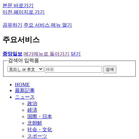
본문 바로가기
이전 페이지로 가기
공유하기
주요 서비스 메뉴 열기
주요서비스
중앙일보
메가메뉴로 돌아가기
닫기
검색어 입력폼
검색
HOME
最新記事
ニュース
政治
経済
国際・日本
北朝鮮
社会・文化
スポーツ