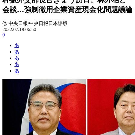
会談…強制徴用企業資産現金化問題議論
ⓒ 中央日報/中央日報日本語版
2022.07.18 06:50
0
あ
あ
あ
あ
あ