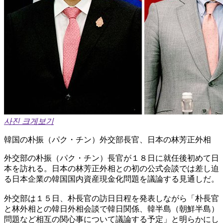
사진 크게보기
韓国の朴振（パク・チン）外交部長官、日本の林芳正外相
外交部の朴振（パク・チン）長官が１８日に就任後初めて日
本を訪れる。日本の林芳正外相との初の公式会談では差し迫
る日本企業の韓国国内資産現金化問題を議論する見通しだ。
外交部は１５日、朴長官の訪日日程を発表しながら「朴長官
と林外相との韓日外相会談で韓日関係、韓半島（朝鮮半島）
問題など相互の関心事について議論する予定」と明らかにし