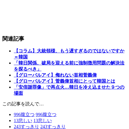
関連記事
【コラム】大統領様、もう遅すぎるのではないですか
＝韓国
「韓日関係、破局を迎える前に強制徴用問題の解決法
を探るべき」
【グローバルアイ】侮れない首相菅義偉
【グローバルアイ】菅義偉首相にとって韓国とは
「安倍謝罪像」で再点火…韓日を冷え込ませた９つの
場面
この記事を読んで…
996
腹立つ
996
腹立つ
13
悲しい
13
悲しい
243
すっきり
243
すっきり