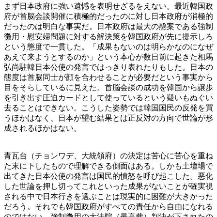
まず日本政府に強い遺憾を表明せざるをえない。最近韓国政
府が首脳会談開催に積極的だったのに対し日本政府が消極的
だったのは明白な事実だ。日本政府は最大の懸案である強制
徴用・慰安婦問題に対する解決策を韓国政府が先に提示しろ
という態度で一貫した。「成果もないのは明らかなのになぜ
あえて来ようとするのか」という本心が数日前に起きた相馬
弘尚駐韓日本公使の発言ではっきり表れたりもした。日本の
態度は首脳同士が顔を合わせることが必要だという事実から
目をそらしているに見えた。首脳会談の成功を韓国から譲歩
を引き出す圧迫カードとして使っているという疑いもぬぐい
去ることはできない。こうした姿勢では韓国国民の反発を買
うほかはなく、日本が望む結果とは正反対の方向で世論が形
成されるほかはない。
青瓦台（チョンワデ、大統領府）の決定は苦心に苦心を重ね
た末に下したもので理解できる側面はある。しかも土壇場で
出てきた日本公使の発言は国民的憤怒を呼び起こした。悪化
した世論を押し切ってこれといった成果がないことが確実視
される中で日本行きを選ぶことは現実的に困難が大きかった
だろう。それでも韓国政府がすべての責任から自由になれる
のではない。強制徴用の大法院（最高裁）判決が下されたの