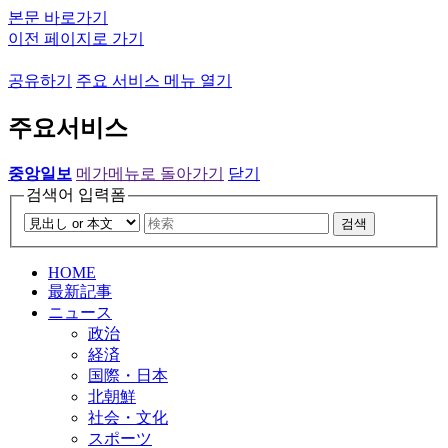
본문 바로가기
이전 페이지로 가기
공유하기
주요 서비스 메뉴 열기
주요서비스
중앙일보
메가메뉴로 돌아가기
닫기
검색어 입력폼
검색
HOME
最新記事
ニュース
政治
経済
国際・日本
北朝鮮
社会・文化
スポーツ