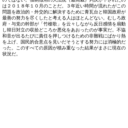
は２０１８年１０月のことだ。３年近い時間が流れたがこの
問題を政治的・外交的に解決するために青瓦台と韓国政府が
最善の努力を尽くしたと考える人はほとんどない。むしろ政
府・与党の幹部が「竹槍歌」を云々しながら反日感情を扇動
し韓日対立の収拾どころか悪化をあおったのが事実だ。不協
和音が出るたびに責任を押しつけるための非難戦にばかり熱
を上げ、国民的合意点を見いだそうとする努力には消極的だ
った。このすべての原因が積み重なった結果がまさに現在の
状況だ。