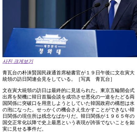
사진 크게보기
青瓦台の朴洙賢国民疎通首席秘書官が１９日午後に文在寅大
統領の訪日関連会見をしている。［写真 青瓦台］
文在寅大統領の訪日は最終的に見送られた。東京五輪開会式
出席を契機に韓日首脳会談を成功させ悪化の一途をたどる両
国関係に突破口を用意しようとしていた韓国政府の構想は水
の泡になった。せっかくの機会さえ生かすことができない韓
日関係の現住所は残念なばかりだ。韓日関係が１９６５年の
国交正常化以降で史上最悪という表現が誇張でないことを如
実に見せる事件だ。