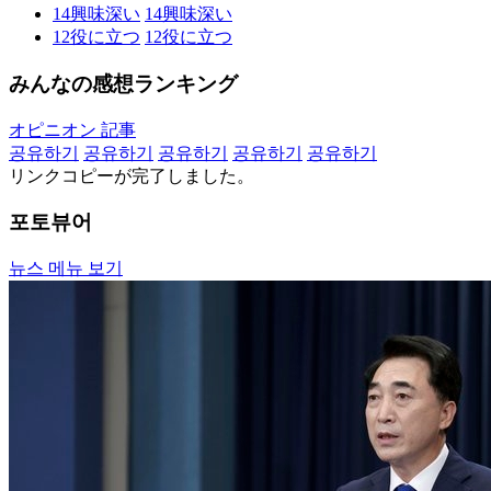
14
興味深い
14
興味深い
12
役に立つ
12
役に立つ
みんなの感想ランキング
オピニオン 記事
공유하기
공유하기
공유하기
공유하기
공유하기
リンクコピーが完了しました。
포토뷰어
뉴스 메뉴 보기