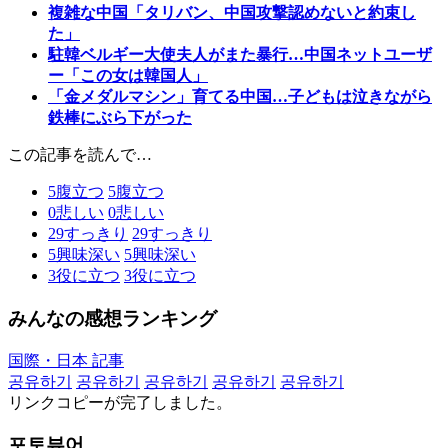
複雑な中国「タリバン、中国攻撃認めないと約束し
た」
駐韓ベルギー大使夫人がまた暴行…中国ネットユーザ
ー「この女は韓国人」
「金メダルマシン」育てる中国…子どもは泣きながら
鉄棒にぶら下がった
この記事を読んで…
5
腹立つ
5
腹立つ
0
悲しい
0
悲しい
29
すっきり
29
すっきり
5
興味深い
5
興味深い
3
役に立つ
3
役に立つ
みんなの感想ランキング
国際・日本 記事
공유하기
공유하기
공유하기
공유하기
공유하기
リンクコピーが完了しました。
포토뷰어