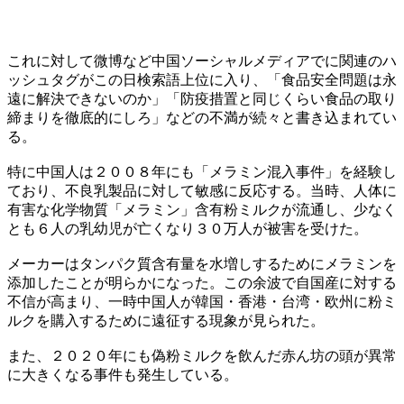
これに対して微博など中国ソーシャルメディアでに関連のハ
ッシュタグがこの日検索語上位に入り、「食品安全問題は永
遠に解決できないのか」「防疫措置と同じくらい食品の取り
締まりを徹底的にしろ」などの不満が続々と書き込まれてい
る。
特に中国人は２００８年にも「メラミン混入事件」を経験し
ており、不良乳製品に対して敏感に反応する。当時、人体に
有害な化学物質「メラミン」含有粉ミルクが流通し、少なく
とも６人の乳幼児が亡くなり３０万人が被害を受けた。
メーカーはタンパク質含有量を水増しするためにメラミンを
添加したことが明らかになった。この余波で自国産に対する
不信が高まり、一時中国人が韓国・香港・台湾・欧州に粉ミ
ルクを購入するために遠征する現象が見られた。
また、２０２０年にも偽粉ミルクを飲んだ赤ん坊の頭が異常
に大きくなる事件も発生している。