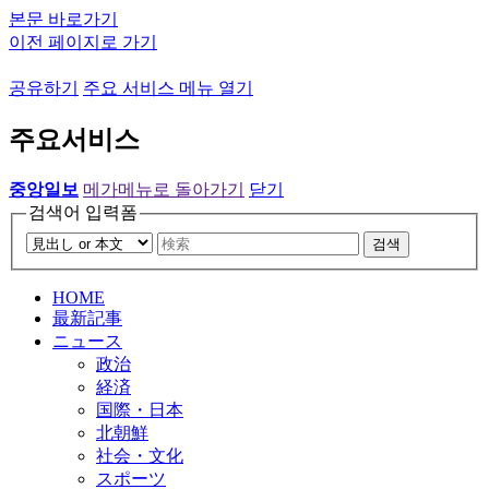
본문 바로가기
이전 페이지로 가기
공유하기
주요 서비스 메뉴 열기
주요서비스
중앙일보
메가메뉴로 돌아가기
닫기
검색어 입력폼
검색
HOME
最新記事
ニュース
政治
経済
国際・日本
北朝鮮
社会・文化
スポーツ