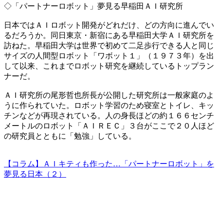
◇「パートナーロボット」夢見る早稲田ＡＩ研究所
日本ではＡＩロボット開発がどれだけ、どの方向に進んでい
るだろうか。同日東京・新宿にある早稲田大学ＡＩ研究所を
訪ねた。早稲田大学は世界で初めて二足歩行できる人と同じ
サイズの人間型ロボット「ワボット１」（１９７３年）を出
して以来、これまでロボット研究を継続しているトップラン
ナーだ。
ＡＩ研究所の尾形哲也所長が公開した研究所は一般家庭のよ
うに作られていた。ロボット学習のため寝室とトイレ、キッ
チンなどが再現されている。人の身長ほどの約１６６センチ
メートルのロボット「ＡＩＲＥＣ」３台がここで２０人ほど
の研究員とともに「勉強」している。
【コラム】ＡＩキティも作った…「パートナーロボット」を
夢見る日本（２）