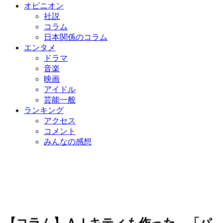
オピニオン
社説
コラム
日本関係のコラム
エンタメ
ドラマ
音楽
映画
アイドル
芸能一般
ランキング
アクセス
コメント
みんなの感想
【コラム】ＡＩキティも作った…「パ