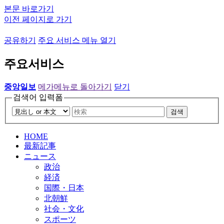
본문 바로가기
이전 페이지로 가기
공유하기
주요 서비스 메뉴 열기
주요서비스
중앙일보
메가메뉴로 돌아가기
닫기
검색어 입력폼
검색
HOME
最新記事
ニュース
政治
経済
国際・日本
北朝鮮
社会・文化
スポーツ