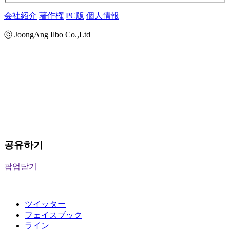
会社紹介
著作権
PC版
個人情報
ⓒ JoongAng Ilbo Co.,Ltd
공유하기
팝업닫기
ツイッター
フェイスブック
ライン