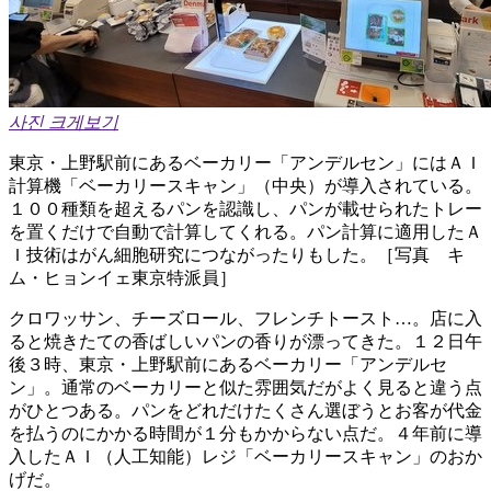
사진 크게보기
東京・上野駅前にあるベーカリー「アンデルセン」にはＡＩ
計算機「ベーカリースキャン」（中央）が導入されている。
１００種類を超えるパンを認識し、パンが載せられたトレー
を置くだけで自動で計算してくれる。パン計算に適用したＡ
Ｉ技術はがん細胞研究につながったりもした。［写真 キ
ム・ヒョンイェ東京特派員］
クロワッサン、チーズロール、フレンチトースト…。店に入
ると焼きたての香ばしいパンの香りが漂ってきた。１２日午
後３時、東京・上野駅前にあるベーカリー「アンデルセ
ン」。通常のベーカリーと似た雰囲気だがよく見ると違う点
がひとつある。パンをどれだけたくさん選ぼうとお客が代金
を払うのにかかる時間が１分もかからない点だ。４年前に導
入したＡＩ（人工知能）レジ「ベーカリースキャン」のおか
げだ。