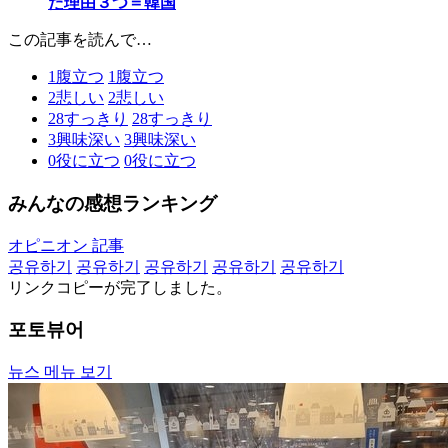
た理由３つ＝韓国
この記事を読んで…
1
腹立つ
1
腹立つ
2
悲しい
2
悲しい
28
すっきり
28
すっきり
3
興味深い
3
興味深い
0
役に立つ
0
役に立つ
みんなの感想ランキング
オピニオン 記事
공유하기
공유하기
공유하기
공유하기
공유하기
リンクコピーが完了しました。
포토뷰어
뉴스 메뉴 보기