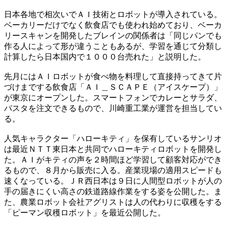
日本各地で相次いでＡＩ技術とロボットが導入されている。
ベーカリーだけでなく飲食店でも使われ始めており、ベーカ
リースキャンを開発したブレインの関係者は「同じパンでも
作る人によって形が違うこともあるが、学習を通じて分類し
計算したら日本国内で１０００台売れた」と説明した。
先月にはＡＩロボットが食べ物を料理して直接持ってきて片
づけまでする飲食店「ＡＩ＿ＳＣＡＰＥ（アイスケープ）」
が東京にオープンした。スマートフォンでカレーとサラダ、
パスタを注文できるもので、川崎重工業が運営を担当してい
る。
人気キャラクター「ハローキティ」を保有しているサンリオ
は最近ＮＴＴ東日本と共同でハローキティロボットを開発し
た。ＡＩがキティの声を２時間ほど学習して顧客対応ができ
るもので、８月から販売に入る。産業現場の適用スピードも
速くなっている。ＪＲ西日本は９日に人間型ロボットが人の
手の届きにくい高さの鉄道路線作業をする姿を公開した。ま
た、農業ロボット会社アグリストは人の代わりに収穫をする
「ピーマン収穫ロボット」を最近公開した。