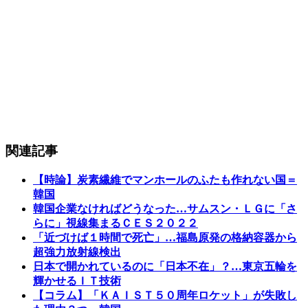
関連記事
【時論】炭素繊維でマンホールのふたも作れない国＝
韓国
韓国企業なければどうなった…サムスン・ＬＧに「さ
らに」視線集まるＣＥＳ２０２２
「近づけば１時間で死亡」…福島原発の格納容器から
超強力放射線検出
日本で開かれているのに「日本不在」？…東京五輪を
輝かせるＩＴ技術
【コラム】「ＫＡＩＳＴ５０周年ロケット」が失敗し