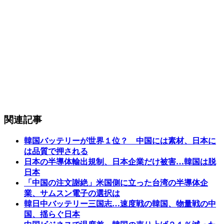
関連記事
韓国バッテリーが世界１位？ 中国には素材、日本に
は品質で押される
日本の半導体輸出規制、日本企業だけ被害…韓国は脱
日本
「中国の注文謝絶」米国側に立った台湾の半導体企
業、サムスン電子の選択は
韓日中バッテリー三国志…速度戦の韓国、物量戦の中
国、揺らぐ日本