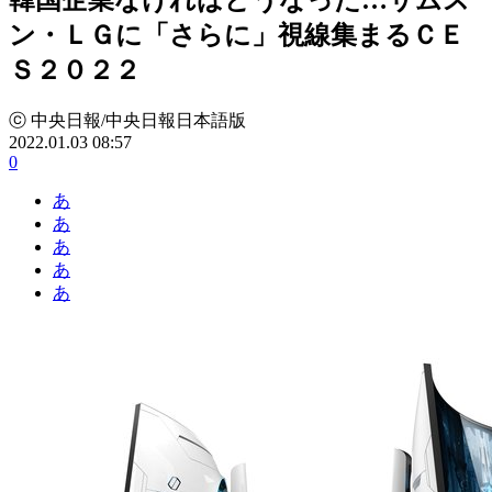
ン・ＬＧに「さらに」視線集まるＣＥ
Ｓ２０２２
ⓒ 中央日報/中央日報日本語版
2022.01.03 08:57
0
あ
あ
あ
あ
あ