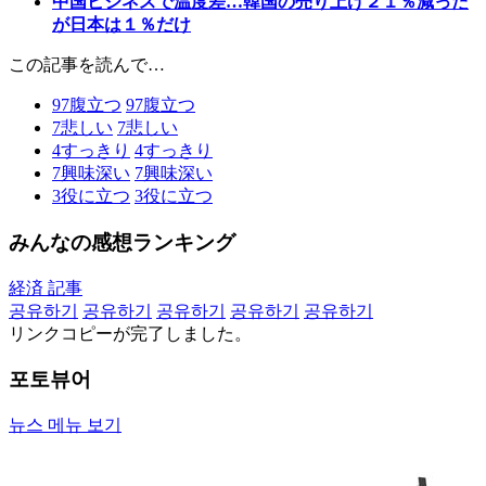
中国ビジネスで温度差…韓国の売り上げ２１％減った
が日本は１％だけ
この記事を読んで…
97
腹立つ
97
腹立つ
7
悲しい
7
悲しい
4
すっきり
4
すっきり
7
興味深い
7
興味深い
3
役に立つ
3
役に立つ
みんなの感想ランキング
経済 記事
공유하기
공유하기
공유하기
공유하기
공유하기
リンクコピーが完了しました。
포토뷰어
뉴스 메뉴 보기