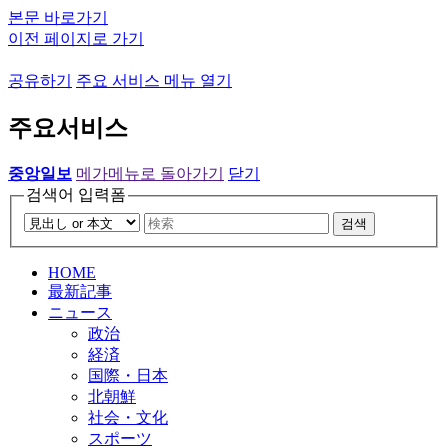
본문 바로가기
이전 페이지로 가기
공유하기
주요 서비스 메뉴 열기
주요서비스
중앙일보
메가메뉴로 돌아가기
닫기
검색어 입력폼
검색
HOME
最新記事
ニュース
政治
経済
国際・日本
北朝鮮
社会・文化
スポーツ