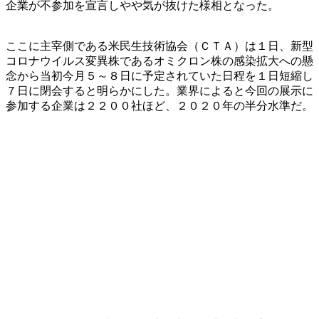
企業が不参加を宣言しやや気が抜けた様相となった。
ここに主宰側である米民生技術協会（ＣＴＡ）は１日、新型
コロナウイルス変異株であるオミクロン株の感染拡大への懸
念から当初今月５～８日に予定されていた日程を１日短縮し
７日に閉会すると明らかにした。業界によると今回の展示に
参加する企業は２２００社ほど、２０２０年の半分水準だ。