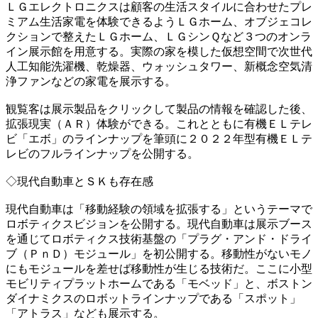
ＬＧエレクトロニクスは顧客の生活スタイルに合わせたプレ
ミアム生活家電を体験できるようＬＧホーム、オブジェコレ
クションで整えたＬＧホーム、ＬＧシンＱなど３つのオンラ
イン展示館を用意する。実際の家を模した仮想空間で次世代
人工知能洗濯機、乾燥器、ウォッシュタワー、新概念空気清
浄ファンなどの家電を展示する。
観覧客は展示製品をクリックして製品の情報を確認した後、
拡張現実（ＡＲ）体験ができる。これとともに有機ＥＬテレ
ビ「エボ」のラインナップを筆頭に２０２２年型有機ＥＬテ
レビのフルラインナップを公開する。
◇現代自動車とＳＫも存在感
現代自動車は「移動経験の領域を拡張する」というテーマで
ロボティクスビジョンを公開する。現代自動車は展示ブース
を通じてロボティクス技術基盤の「プラグ・アンド・ドライ
ブ（ＰｎＤ）モジュール」を初公開する。移動性がないモノ
にもモジュールを差せば移動性が生じる技術だ。ここに小型
モビリティプラットホームである「モベッド」と、ボストン
ダイナミクスのロボットラインナップである「スポット」
「アトラス」なども展示する。