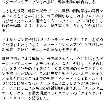
◇グーグルやアマゾンは不参加…韓国企業の割合高まる
こうした状況で韓国の展示ブースに世界の関連業界の耳目が
集中するものとみられる。今回韓国からはこれまでＣＥＳの
古顔だったサムスン電子とＬＧエレクトロニクスのほかにも
現代自動車、ＳＫ、ポスコ、現代重工業、斗山などが参加す
る。
まずサムスン電子は新型「ギャラクシーＳ２１ＦＥ」を初め
て公開するだけでなく、スマートシングスアプリと連動した
新家電、テレビ、モニター新製品を発表する。
世界で初めて４Ｋ解像度に走査率２４０ヘルツに対応するゲ
ーミングモニター「オデッセイネオＧ８」が目を引く見通し
だ。３２インチのサイズに１０００Ｒ曲率のカーブドデザイ
ンを採用した製品だ。これに先立ち発売されたオデッセイネ
オＧ９と同じくこれまでの発光ダイオード（ＬＥＤ）より４
０分の１に薄くなったクォンタムミニＬＥＤを光源に使っ
た。ここにサムスン独自の画質制御技術である「クォンタム
マトリックス」と最大明度２０００ニットの「クォンタムＨ
ＤＲ２０００」を搭載した。