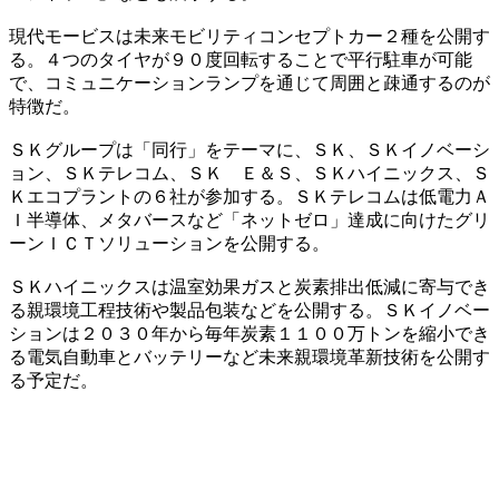
現代モービスは未来モビリティコンセプトカー２種を公開す
る。４つのタイヤが９０度回転することで平行駐車が可能
で、コミュニケーションランプを通じて周囲と疎通するのが
特徴だ。
ＳＫグループは「同行」をテーマに、ＳＫ、ＳＫイノベーシ
ョン、ＳＫテレコム、ＳＫ Ｅ＆Ｓ、ＳＫハイニックス、Ｓ
Ｋエコプラントの６社が参加する。ＳＫテレコムは低電力Ａ
Ｉ半導体、メタバースなど「ネットゼロ」達成に向けたグリ
ーンＩＣＴソリューションを公開する。
ＳＫハイニックスは温室効果ガスと炭素排出低減に寄与でき
る親環境工程技術や製品包装などを公開する。ＳＫイノベー
ションは２０３０年から毎年炭素１１００万トンを縮小でき
る電気自動車とバッテリーなど未来親環境革新技術を公開す
る予定だ。