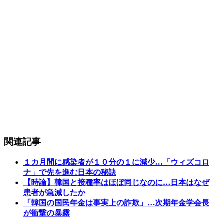
関連記事
１カ月間に感染者が１０分の１に減少…「ウィズコロ
ナ」で先を進む日本の秘訣
【時論】韓国と接種率はほぼ同じなのに…日本はなぜ
患者が急減したか
「韓国の国民年金は事実上の詐欺」…次期年金学会長
が衝撃の暴露