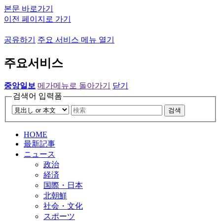
본문 바로가기
이전 페이지로 가기
공유하기
주요 서비스 메뉴 열기
주요서비스
중앙일보
메가메뉴로 돌아가기
닫기
검색어 입력폼
검색
HOME
最新記事
ニュース
政治
経済
国際・日本
北朝鮮
社会・文化
スポーツ