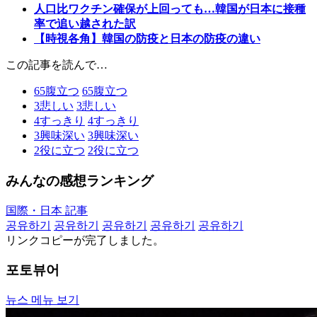
人口比ワクチン確保が上回っても…韓国が日本に接種
率で追い越された訳
【時視各角】韓国の防疫と日本の防疫の違い
この記事を読んで…
65
腹立つ
65
腹立つ
3
悲しい
3
悲しい
4
すっきり
4
すっきり
3
興味深い
3
興味深い
2
役に立つ
2
役に立つ
みんなの感想ランキング
国際・日本 記事
공유하기
공유하기
공유하기
공유하기
공유하기
リンクコピーが完了しました。
포토뷰어
뉴스 메뉴 보기