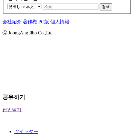
검색
会社紹介
著作権
PC版
個人情報
ⓒ JoongAng Ilbo Co.,Ltd
공유하기
팝업닫기
ツイッター