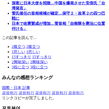
深夜に日本大使を招致…中国を爆発させた安倍氏「台
湾発言」
菅氏後任の首相候補が確定…保守２・改革２の四つ巴
戦に
日本で改憲賛成が増加…菅首相「自衛隊を憲法に位置
付ける」
この記事を読んで…
2
腹立つ
2
腹立つ
1
悲しい
1
悲しい
15
すっきり
15
すっきり
2
興味深い
2
興味深い
3
役に立つ
3
役に立つ
みんなの感想ランキング
国際・日本 記事
공유하기
공유하기
공유하기
공유하기
공유하기
リンクコピーが完了しました。
포토뷰어