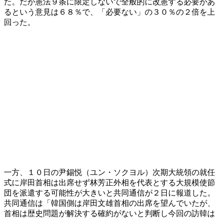
た。だが憲法９条に限定しないで全般的に改憲する必要があ
るという意見は６８％で、「必要ない」の３０％の２倍を上
回った。
一方、１０日の尹錫悦（ユン・ソクヨル）次期大統領の就任
式に岸田首相は出席せず林芳正外相を代表とする大規模使節
団を派遣する可能性が大きいと共同通信が２日に報道した。
共同通信は「韓国側は岸田文雄首相の出席を望んでいたが、
首相は歴史問題が解決する確約がないと判断し今回の訪韓は