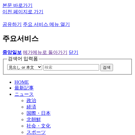
본문 바로가기
이전 페이지로 가기
공유하기
주요 서비스 메뉴 열기
주요서비스
중앙일보
메가메뉴로 돌아가기
닫기
검색어 입력폼
검색
HOME
最新記事
ニュース
政治
経済
国際・日本
北朝鮮
社会・文化
スポーツ