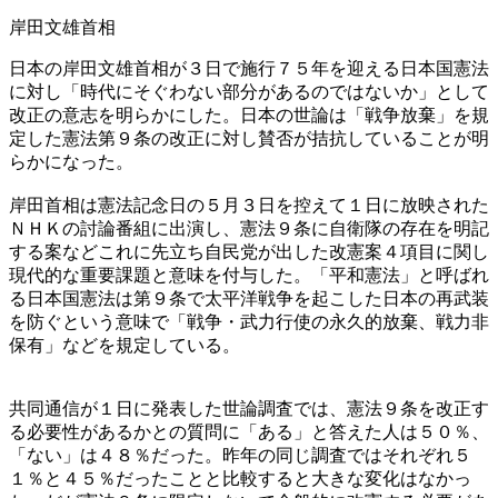
岸田文雄首相
日本の岸田文雄首相が３日で施行７５年を迎える日本国憲法
に対し「時代にそぐわない部分があるのではないか」として
改正の意志を明らかにした。日本の世論は「戦争放棄」を規
定した憲法第９条の改正に対し賛否が拮抗していることが明
らかになった。
岸田首相は憲法記念日の５月３日を控えて１日に放映された
ＮＨＫの討論番組に出演し、憲法９条に自衛隊の存在を明記
する案などこれに先立ち自民党が出した改憲案４項目に関し
現代的な重要課題と意味を付与した。「平和憲法」と呼ばれ
る日本国憲法は第９条で太平洋戦争を起こした日本の再武装
を防ぐという意味で「戦争・武力行使の永久的放棄、戦力非
保有」などを規定している。
共同通信が１日に発表した世論調査では、憲法９条を改正す
る必要性があるかとの質問に「ある」と答えた人は５０％、
「ない」は４８％だった。昨年の同じ調査ではそれぞれ５
１％と４５％だったことと比較すると大きな変化はなかっ