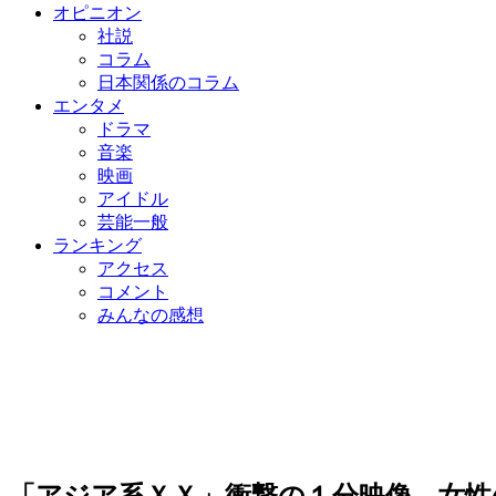
オピニオン
社説
コラム
日本関係のコラム
エンタメ
ドラマ
音楽
映画
アイドル
芸能一般
ランキング
アクセス
コメント
みんなの感想
「アジア系ＸＸ」衝撃の１分映像…女性