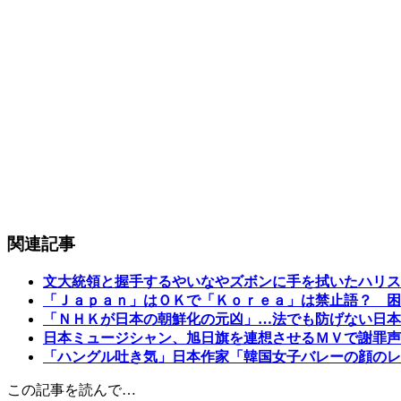
関連記事
文大統領と握手するやいなやズボンに手を拭いたハリス
「Ｊａｐａｎ」はＯＫで「Ｋｏｒｅａ」は禁止語？ 困
「ＮＨＫが日本の朝鮮化の元凶」…法でも防げない日本
日本ミュージシャン、旭日旗を連想させるＭＶで謝罪声
「ハングル吐き気」日本作家「韓国女子バレーの顔のレ
この記事を読んで…