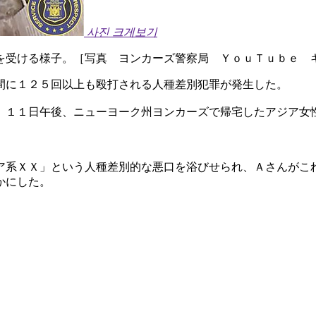
사진 크게보기
を受ける様子。［写真 ヨンカーズ警察局 ＹｏｕＴｕｂｅ 
間に１２５回以上も殴打される人種差別犯罪が発生した。
、１１日午後、ニューヨーク州ヨンカーズで帰宅したアジア女
ア系ＸＸ」という人種差別的な悪口を浴びせられ、Ａさんがこ
かにした。