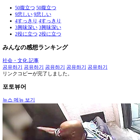
50
腹立つ
50
腹立つ
9
悲しい
9
悲しい
4
すっきり
4
すっきり
3
興味深い
3
興味深い
2
役に立つ
2
役に立つ
みんなの感想ランキング
社会・文化 記事
공유하기
공유하기
공유하기
공유하기
공유하기
リンクコピーが完了しました。
포토뷰어
뉴스 메뉴 보기