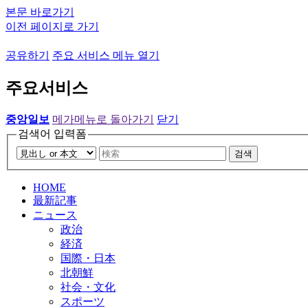
본문 바로가기
이전 페이지로 가기
공유하기
주요 서비스 메뉴 열기
주요서비스
중앙일보
메가메뉴로 돌아가기
닫기
검색어 입력폼
검색
HOME
最新記事
ニュース
政治
経済
国際・日本
北朝鮮
社会・文化
スポーツ