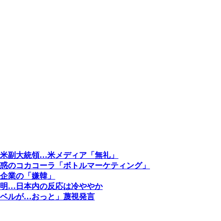
米副大統領…米メディア「無礼」
惑のコカコーラ「ボトルマーケティング」
企業の「嫌韓」
明…日本内の反応は冷ややか
ベルが…おっと」蔑視発言