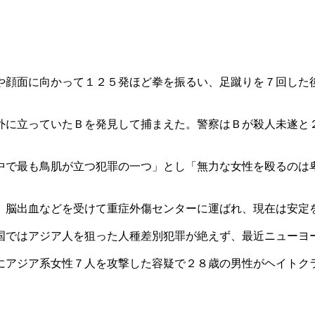
や顔面に向かって１２５発ほど拳を振るい、足蹴りを７回した
外に立っていたＢを発見して捕まえた。警察はＢが殺人未遂と
中で最も鳥肌が立つ犯罪の一つ」とし「無力な女性を殴るのは
、脳出血などを受けて重症外傷センターに運ばれ、現在は安定
国ではアジア人を狙った人種差別犯罪が絶えず、最近ニューヨ
にアジア系女性７人を攻撃した容疑で２８歳の男性がヘイトク